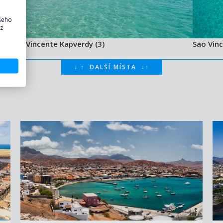
ašeho
 z
Sao Vincente Kapverdy (3)
Sao Vinc
↓
↑
DALŠÍ MÍSTA
↓
↑