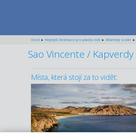
Úvod
Nejlepší destinace pro plavbu lodí
Atlantský oceán
Sao Vincente / Kapverdy
Místa, která stojí za to vidět: