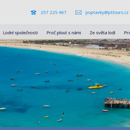
257 225 467
poptavky@pttours.cz
Lodní společnosti
Proč plout s námi
Ze světa lodí
Pr