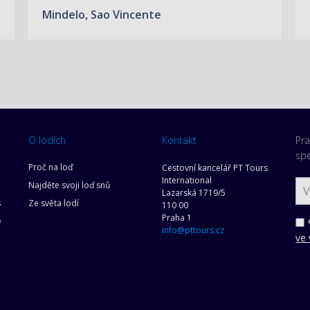
Mindelo, Sao Vincente
O lodích
Kontakt
Pra
spe
Proč na loď
Cestovní kancelář PT Tours
International
Najděte svoji loď snů
Lazarská 1719/5
s
Ze světa lodí
110 00
Praha 1
e
*
info@pttours.cz
ve 