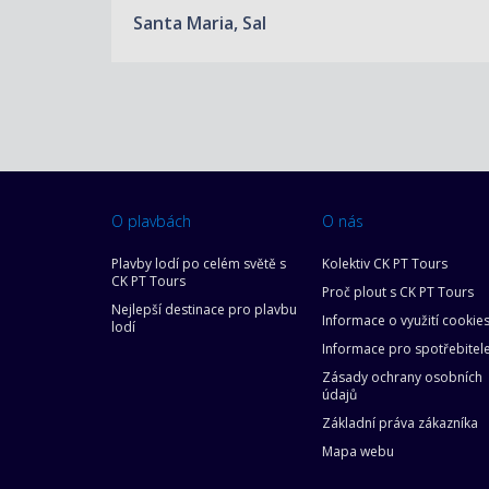
Santa Maria, Sal
O plavbách
O nás
Plavby lodí po celém světě s
Kolektiv CK PT Tours
CK PT Tours
Proč plout s CK PT Tours
Nejlepší destinace pro plavbu
Informace o využití cookie
lodí
Informace pro spotřebitel
Zásady ochrany osobních
údajů
Základní práva zákazníka
Mapa webu