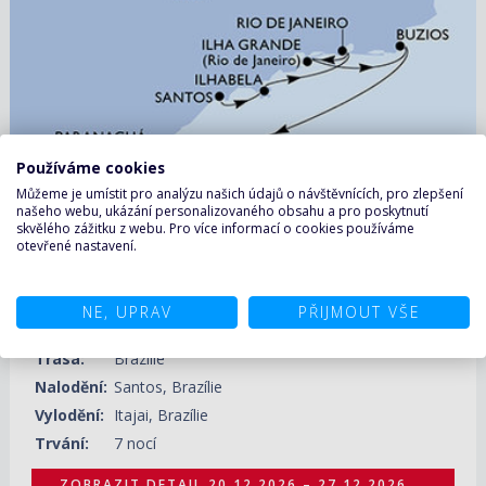
20.12.2026 – 27.12.2026
ZOBRAZIT DETAIL
14 740 KČ/OS.
(609 €)
Používáme cookies
Můžeme je umístit pro analýzu našich údajů o návštěvnících, pro zlepšení
našeho webu, ukázání personalizovaného obsahu a pro poskytnutí
skvělého zážitku z webu. Pro více informací o cookies používáme
otevřené nastavení.
Brazílie ze Santosu na lodi MSC Musica
Loď:
MSC Musica
NE, UPRAV
PŘIJMOUT VŠE
Trasa:
Brazílie
Nalodění:
Santos, Brazílie
Vylodění:
Itajai, Brazílie
Trvání:
7 nocí
ZOBRAZIT DETAIL
20.12.2026 – 27.12.2026