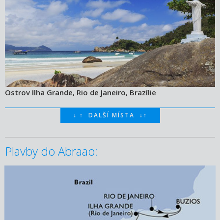
Ostrov Ilha Grande, Rio de Janeiro, Brazílie
↓
↑
DALŠÍ MÍSTA
↓
↑
Plavby do Abraao:
09.03.2027 – 13.03.2027
ZOBRAZIT DETAIL
8 200 KČ/OS.
(339 €)