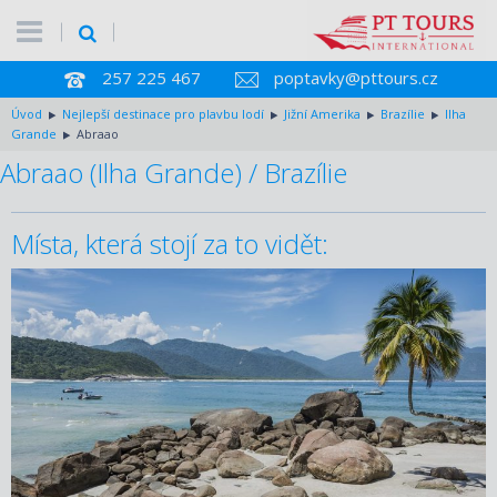
257 225 467
poptavky@pttours.cz
Úvod
Nejlepší destinace pro plavbu lodí
Jižní Amerika
Brazílie
Ilha
Grande
Abraao
Abraao (Ilha Grande) / Brazílie
Místa, která stojí za to vidět: