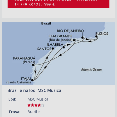
14 740 KČ/OS.
(609 €)
07.03.2027 – 15.03.2027
ZOBRAZIT DETAIL
19 340 KČ/OS.
(799 €)
Brazílie na lodi MSC Musica
Loď:
MSC Musica
Trasa:
Brazílie