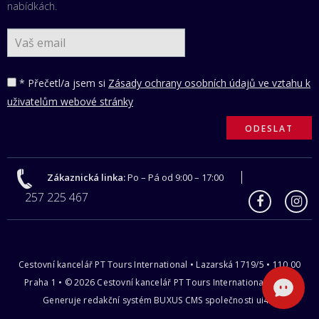
nabídkách.
* Přečetl/a jsem si
Zásady ochrany osobních údajů ve vztahu k
uživatelům webové stránky
Zákaznická linka:
Po – Pá od 9:00 – 17:00
257 225 467
Cestovní kancelář PT Tours International • Lazarská 1719/5 • 110 00
Praha 1 • © 2026 Cestovní kancelář PT Tours International s.r.o |
Generuje redakční systém
BUXUS CMS
společnosti
ui42
.