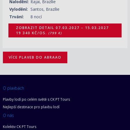
Nalodění:
Itajai, Brazílie
Vylodění:
Santos, Brazílie
Trvání:
8 nocí
ZOBRAZIT DETAIL
07.03.2027 – 15.03.2027
19 340 KČ/OS.
(799 €)
VÍCE PLAVEB DO ABRAAO
O plavbách
Plavby lodí po celém světě s CK PT Tours
Nejlepší destinace pro plavbu lodí
O nás
Kolektiv CK PT Tours