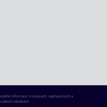
videlné informace o novinkách, zajímavostech a
ciálních nabídkách.