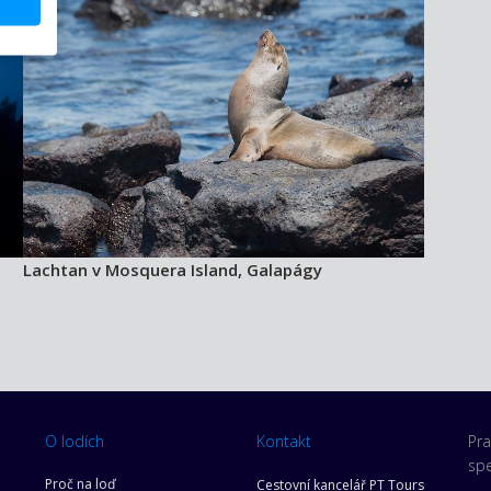
Lachtan v Mosquera Island, Galapágy
O lodích
Kontakt
Pra
spe
Proč na loď
Cestovní kancelář PT Tours