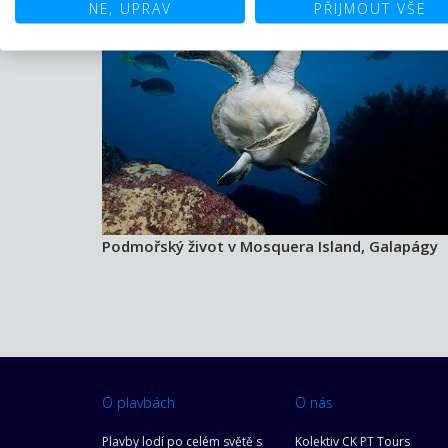
NE, UPRAV
PŘIJMOUT VŠE
Podmořský život v Mosquera Island, Galapágy
O plavbách
O nás
Plavby lodí po celém světě s
Kolektiv CK PT Tours