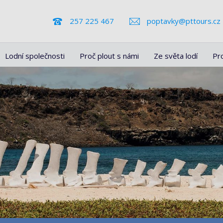
257 225 467
poptavky@pttours.cz
Lodní společnosti
Proč plout s námi
Ze světa lodí
Pr