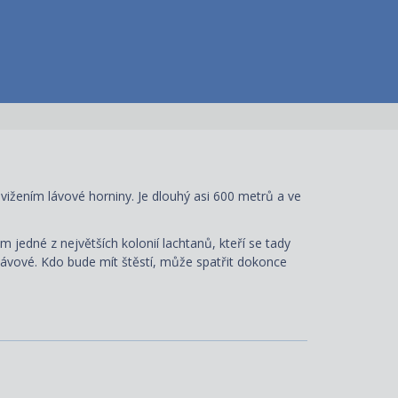
vižením lávové horniny. Je dlouhý asi 600 metrů a ve
jedné z největších kolonií lachtanů, kteří se tady
 lávové. Kdo bude mít štěstí, může spatřit dokonce