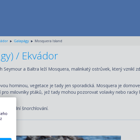
vádor
Galapágy
Mosquera Island
gy) / Ekvádor
Seymour a Baltra leží Mosquera, malinkatý ostrůvek, který vznikl zd
ovou horninou, vegetace je tady jen sporadická. Mosquera je domovem 
nací pro milovníky ptáků, jež tady mohou pozorovat volavky nebo racky
prvotřídní šnorchlování.
ašeho
 z