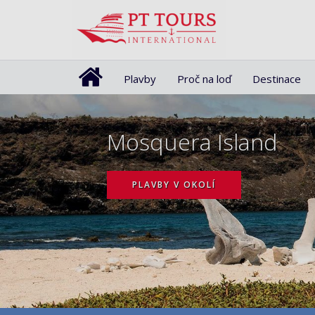
Plavby
Proč na loď
Destinace
Mosquera Island
PLAVBY V OKOLÍ