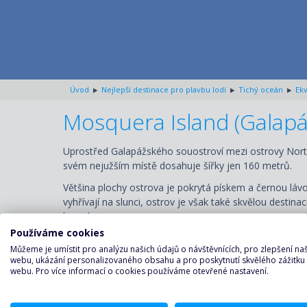
Úvod
Nejlepší destinace pro plavbu lodí
Tichý oceán
Ek
Mosquera Island (Galapá
Uprostřed Galapážského souostroví mezi ostrovy North 
svém nejužším místě dosahuje šířky jen 160 metrů.
Většina plochy ostrova je pokrytá pískem a černou láv
vyhřívají na slunci, ostrov je však také skvělou desti
kosatky.
Používáme cookies
Mosquera je obklopená korálovým útesem a nabízí tak 
Můžeme je umístit pro analýzu našich údajů o návštěvnících, pro zlepšení n
webu, ukázání personalizovaného obsahu a pro poskytnutí skvělého zážitku
webu. Pro více informací o cookies používáme otevřené nastavení.
Místa, která stojí za to vidět: