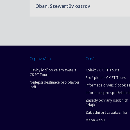
Oban, Stewartův ostrov
O plavbách
O nás
Plavby lodí po celém světě s
Kolektiv CK PT Tours
CK PT Tours
Proč plout s CK PT Tours
Nejlepší destinace pro plavbu
Informace o využití cookie
lodí
Informace pro spotřebitel
Zásady ochrany osobních
údajů
Základní práva zákazníka
Mapa webu