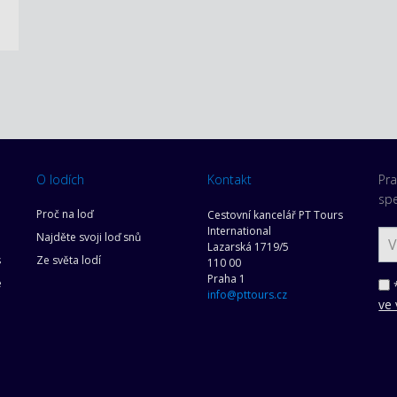
O lodích
Kontakt
Pra
spe
Proč na loď
Cestovní kancelář PT Tours
International
Najděte svoji loď snů
Lazarská 1719/5
s
Ze světa lodí
110 00
Praha 1
e
*
info@pttours.cz
ve 