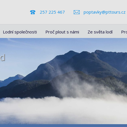
257 225 467
poptavky@pttours.cz
Lodní společnosti
Proč plout s námi
Ze světa lodí
Pr
nd