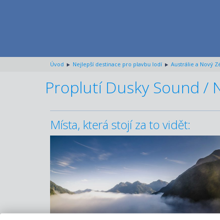
Úvod
Nejlepší destinace pro plavbu lodí
Austrálie a Nový Z
Proplutí Dusky Sound / 
Místa, která stojí za to vidět: