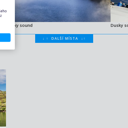
ašeho
 z
Dusky sound
Dusky s
↓
↑
DALŠÍ MÍSTA
↓
↑