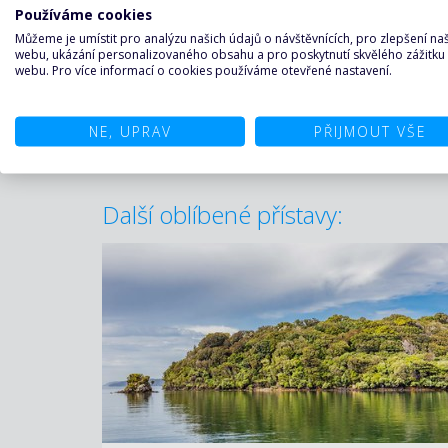
Používáme cookies
Můžeme je umístit pro analýzu našich údajů o návštěvnících, pro zlepšení n
webu, ukázání personalizovaného obsahu a pro poskytnutí skvělého zážitku
webu. Pro více informací o cookies používáme otevřené nastavení.
Dusky sound
NE, UPRAV
PŘIJMOUT VŠE
Další oblíbené přístavy: