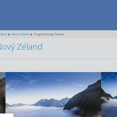
éland
Nový Zéland
Proplutí Dusky Sound
Nový Zéland