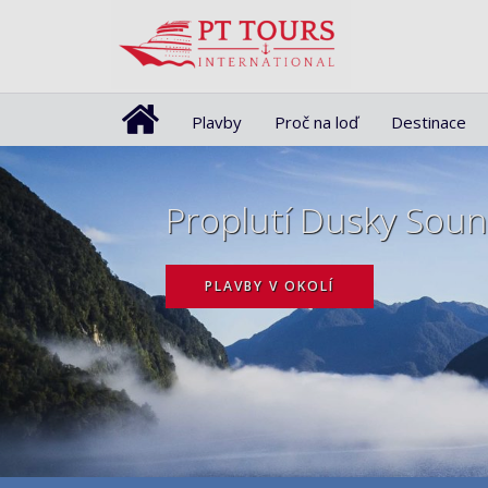
Plavby
Proč na loď
Destinace
Proplutí Dusky Sou
PLAVBY V OKOLÍ