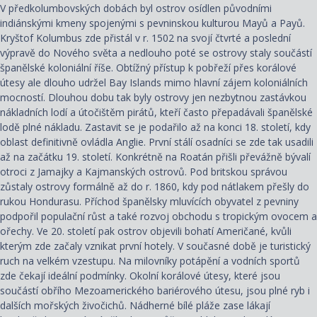
V předkolumbovských dobách byl ostrov osídlen původními
indiánskými kmeny spojenými s pevninskou kulturou Mayů a Payů.
Kryštof Kolumbus zde přistál v r. 1502 na svojí čtvrté a poslední
výpravě do Nového světa a nedlouho poté se ostrovy staly součástí
španělské koloniální říše. Obtížný přístup k pobřeží přes korálové
útesy ale dlouho udržel Bay Islands mimo hlavní zájem koloniálních
mocností. Dlouhou dobu tak byly ostrovy jen nezbytnou zastávkou
nákladních lodí a útočištěm pirátů, kteří často přepadávali španělské
lodě plné nákladu. Zastavit se je podařilo až na konci 18. století, kdy
oblast definitivně ovládla Anglie. První stálí osadníci se zde tak usadili
až na začátku 19. století. Konkrétně na Roatán přišli převážně bývalí
otroci z Jamajky a Kajmanských ostrovů. Pod britskou správou
zůstaly ostrovy formálně až do r. 1860, kdy pod nátlakem přešly do
rukou Hondurasu. Příchod španělsky mluvících obyvatel z pevniny
podpořil populační růst a také rozvoj obchodu s tropickým ovocem a
ořechy. Ve 20. století pak ostrov objevili bohatí Američané, kvůli
kterým zde začaly vznikat první hotely. V současné době je turistický
ruch na velkém vzestupu. Na milovníky potápění a vodních sportů
zde čekají ideální podmínky. Okolní korálové útesy, které jsou
součástí obřího Mezoamerického bariérového útesu, jsou plné ryb i
dalších mořských živočichů. Nádherné bílé pláže zase lákají