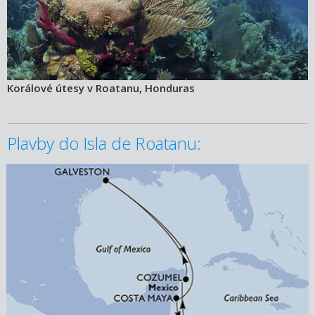
Korálové útesy v Roatanu, Honduras
Plavby do Isla de Roatanu:
09.08.2026 – 16.08.2026
ZOBRAZIT DETAIL
12 080 KČ/OS.
(499 €)
16.08.2026 – 23.08.2026
ZOBRAZIT DETAIL
9 410 KČ/OS.
(389 €)
23.08.2026 – 30.08.2026
ZOBRAZIT DETAIL
6 750 KČ/OS.
(279 €)
30.08.2026 – 06.09.2026
ZOBRAZIT DETAIL