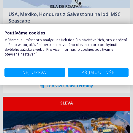
6 750 KČ/OS.
(279 €)
USA, Mexiko, Honduras z Galvestonu na lodi MSC
06.09.2026 – 13.09.2026
ZOBRAZIT DETAIL
Seascape
8 200 KČ/OS.
(339 €)
Loď:
MSC Seascape
Používáme cookies
13.09.2026 – 20.09.2026
ZOBRAZIT DETAIL
7 480 KČ/OS.
(309 €)
Můžeme je umístit pro analýzu našich údajů o návštěvnících, pro zlepšení
našeho webu, ukázání personalizovaného obsahu a pro poskytnutí
Trasa:
USA, Mexiko, Honduras
skvělého zážitku z webu. Pro více informací o cookies používáme
20.09.2026 – 27.09.2026
ZOBRAZIT DETAIL
Nalodění a vylodění:
Galveston, USA
otevřené nastavení.
7 720 KČ/OS.
(319 €)
Trvání:
7 nocí
ZOBRAZIT DETAIL
09.08.2026 – 16.08.2026
NE, UPRAV
PŘIJMOUT VŠE
12 080 KČ/OS.
(499 €)
Zobrazit další termíny
SLEVA
ZOBRAZIT DETAIL
07.08.2026 – 14.08.2026
13 650 KČ/OS.
(564 €)
ZOBRAZIT DETAIL