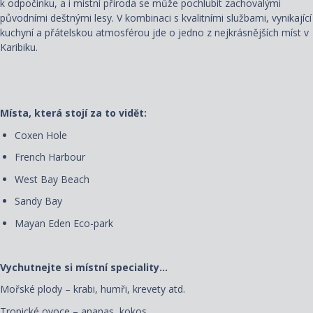
k odpočinku, a i místní příroda se může pochlubit zachovalými
původními deštnými lesy. V kombinaci s kvalitními službami, vynikající
kuchyní a přátelskou atmosférou jde o jedno z nejkrásnějších míst v
Karibiku.
Místa, která stojí za to vidět:
Coxen Hole
French Harbour
West Bay Beach
Sandy Bay
Mayan Eden Eco-park
Vychutnejte si místní speciality…
Mořské plody – krabi, humři, krevety atd.
Tropické ovoce – ananas, kokos, ...