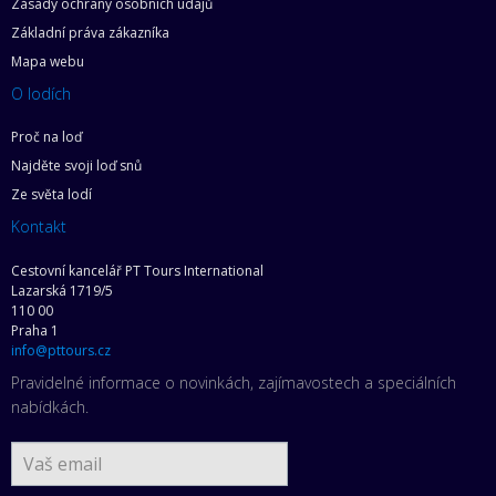
Zásady ochrany osobních údajů
Základní práva zákazníka
Mapa webu
O lodích
Proč na loď
Najděte svoji loď snů
Ze světa lodí
Kontakt
Cestovní kancelář PT Tours International
Lazarská 1719/5
110 00
Praha 1
info@pttours.cz
Pravidelné informace o novinkách, zajímavostech a speciálních
nabídkách.