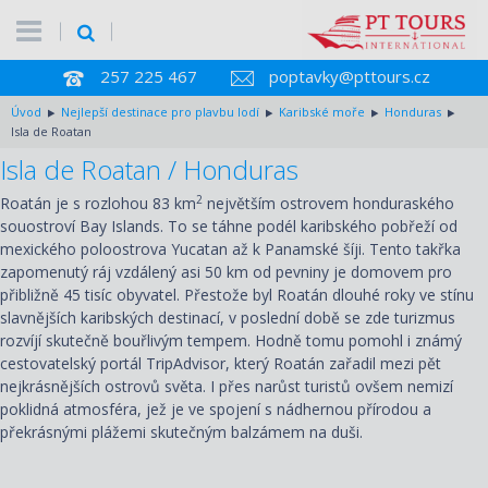
257 225 467
poptavky@pttours.cz
Úvod
Nejlepší destinace pro plavbu lodí
Karibské moře
Honduras
Isla de Roatan
Isla de Roatan / Honduras
2
Roatán je s rozlohou 83 km
největším ostrovem honduraského
souostroví Bay Islands. To se táhne podél karibského pobřeží od
mexického poloostrova Yucatan až k Panamské šíji. Tento takřka
zapomenutý ráj vzdálený asi 50 km od pevniny je domovem pro
přibližně 45 tisíc obyvatel. Přestože byl Roatán dlouhé roky ve stínu
slavnějších karibských destinací, v poslední době se zde turizmus
rozvíjí skutečně bouřlivým tempem. Hodně tomu pomohl i známý
cestovatelský portál TripAdvisor, který Roatán zařadil mezi pět
nejkrásnějších ostrovů světa. I přes narůst turistů ovšem nemizí
poklidná atmosféra, jež je ve spojení s nádhernou přírodou a
překrásnými plážemi skutečným balzámem na duši.