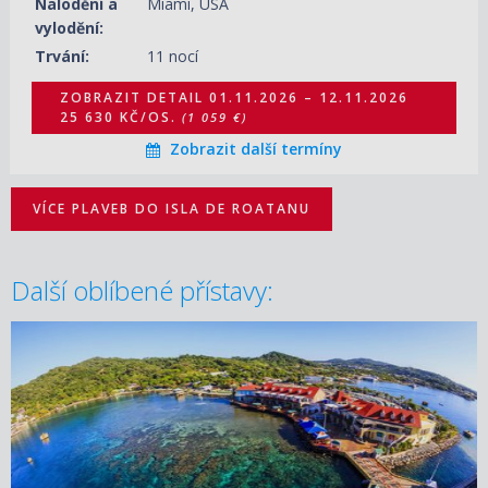
Nalodění a
Miami, USA
vylodění:
Trvání:
11 nocí
ZOBRAZIT DETAIL
01.11.2026 – 12.11.2026
25 630 KČ/OS.
(1 059 €)
Zobrazit další termíny
VÍCE PLAVEB DO ISLA DE ROATANU
Další oblíbené přístavy: