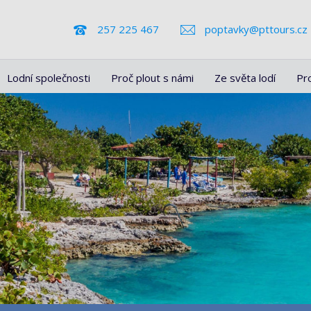
257 225 467
poptavky@pttours.cz
Lodní společnosti
Proč plout s námi
Ze světa lodí
Pr