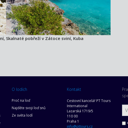
ní,
Skalnaté pobřeží v Zátoce sviní, Kuba
O lodích
Kontakt
Pra
spe
Proč na loď
Cestovní kancelář PT Tours
International
Najděte svoji loď snů
Lazarská 1719/5
s
Ze světa lodí
110 00
Praha 1
e
*
info@pttours.cz