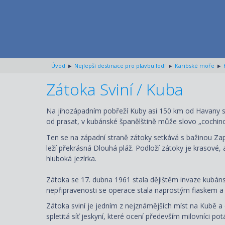
Úvod
Nejlepší destinace pro plavbu lodí
Karibské moře
Zátoka Sviní / Kuba
Na jihozápadním pobřeží Kuby asi 150 km od Havany se n
od prasat, v kubánské španělštině může slovo „cochin
Ten se na západní straně zátoky setkává s bažinou Za
leží překrásná Dlouhá pláž. Podloží zátoky je krasové,
hluboká jezírka.
Zátoka se 17. dubna 1961 stala dějištěm invaze kubáns
nepřipravenosti se operace stala naprostým fiaskem a b
Zátoka sviní je jedním z nejznámějších míst na Kubě a 
spletitá síť jeskyní, které ocení především milovníci pot