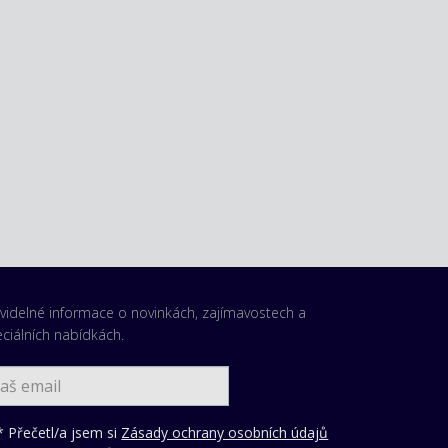
videlné informace o novinkách, zajímavostech a
ciálních nabídkách.
 Přečetl/a jsem si
Zásady ochrany osobních údajů