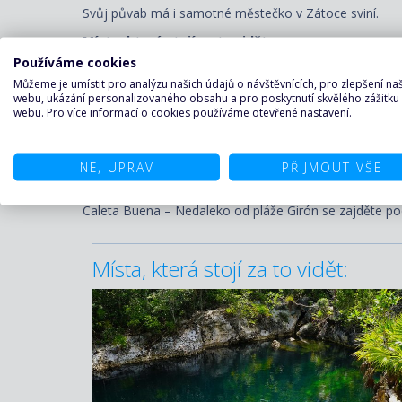
Svůj půvab má i samotné městečko v Zátoce sviní.
Místa, která stojí za to vidět
Používáme cookies
Playa Girón – Navštivte Muzeum vylodění (Museo de la I
Můžeme je umístit pro analýzu našich údajů o návštěvnících, pro zlepšení n
Playa Larga – Relaxujte na jedné z nejkrásnějších pláž
webu, ukázání personalizovaného obsahu a pro poskytnutí skvělého zážitku
webu. Pro více informací o cookies používáme otevřené nastavení.
Cienfuegos – Asi 70 kilometrů od zátoky najdete měs
Matanzas – Podnikněte celodenní výlet na jih provincie
NE, UPRAV
PŘIJMOUT VŠE
Parque Nacional Ciénaga de Zapata – Obdivujte rozman
Caleta Buena – Nedaleko od pláže Girón se zajděte podí
Místa, která stojí za to vidět: