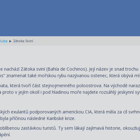
Kuba
Zátoka Sviní
achází Zátoka sviní (Bahía de Cochinos). Její název je snad trochu z
os“ znamenat také mořskou rybu nazývanou ostenec, která obývá míst
pata, která tvoří část stejnojmenného poloostrova. Na východě nara
 a proto v jejím okolí i pod hladinou moře najdete rozsáhlý jeskynní s
kých exulantů podporovaných americkou CIA, která měla za cíl svrhno
yla příčinou následné Karibské krize.
oblíbenou zastávkou turistů. Ty sem lákají zajímavá historie, okouzlu
ápění.