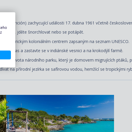
ntervención) zachycující události 17. dubna 1961 včetně československ
ašeho
í ostrova, jděte šnorchlovat nebo se potápět.
 z
to s historickým koloniálním centrem zapsaným na seznam UNESCO.
 Matanzas a zastavte se v indiánské vesnici a na krokodýlí farmě.
itost života národního parku, který je domovem migrujících ptáků, p
vat na přírodní jezírka se safírovou vodou, hemžící se tropickými ry