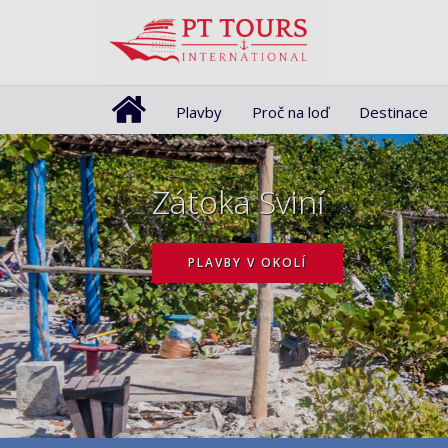
Plavby
Proč na loď
Destinace
Zátoka Sviní
PLAVBY V OKOLÍ