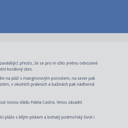
avádějící: přesto, že se pro ni vžilo jméno odvozené
ní korálový útes.
zíte na pláž s mangrovovým porostem, na sever pak
ystém, v okolních pralesích a bažinách pak nádherná
ut novou vládu Fidela Castra. Vinou zásadní
jící pláže s bílým pískem a bohatý podmořský život i