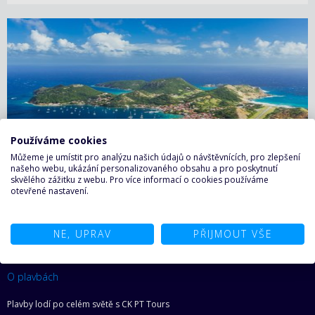
Používáme cookies
Můžeme je umístit pro analýzu našich údajů o návštěvnících, pro zlepšení
našeho webu, ukázání personalizovaného obsahu a pro poskytnutí
Iles Des Saintes, Guadeloupe
skvělého zážitku z webu. Pro více informací o cookies používáme
otevřené nastavení.
NE, UPRAV
PŘIJMOUT VŠE
O plavbách
Plavby lodí po celém světě s CK PT Tours