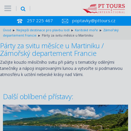
257 225 467
poptavky@pttours.cz
Úvod
Nejlepší destinace pro plavbu lodí
Karibské moře
Zámořský
departement Francie
Párty za svitu měsíce u Martiniku
Párty za svitu měsíce u Martiniku /
Zámořský departement Francie
Zažijte kouzlo měsíčního svitu při párty s tematicky oděnými
tanečníky a nápoji inspirovanými lunou a vytvořte si podmanivou
atmosféru k uctění nebeské krásy nad Vámi.
Další oblíbené přístavy: