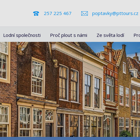
257 225 467
poptavky@pttours.cz
Lodní společnosti
Proč plout s námi
Ze světa lodí
Pr