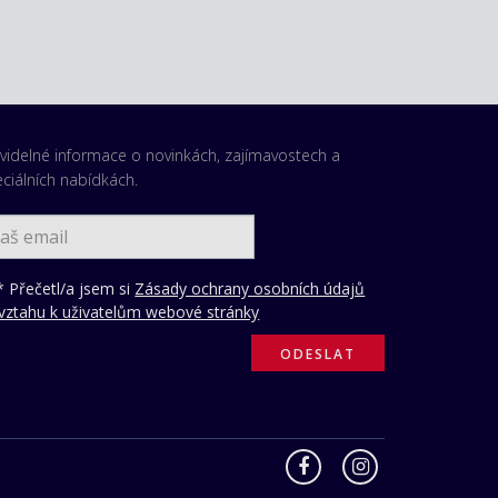
videlné informace o novinkách, zajímavostech a
ciálních nabídkách.
 Přečetl/a jsem si
Zásady ochrany osobních údajů
vztahu k uživatelům webové stránky