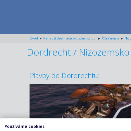
Úvod
Nejlepší destinace pro plavbu lodí
Říční města
Niz
Dordrecht / Nizozemsko
Plavby do Dordrechtu:
ZOBRAZIT DETAIL
16.03.2028 – 23.03.2028
76 760 KČ/OS.
(3 172 €)
ZOBRAZIT DETAIL
30.03.2028 – 06.04.2028
Používáme cookies
86 680 KČ/OS.
(3 582 €)