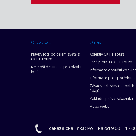
O plavbách
O nás
Plavby lodí po celém světě s
Kolektiv CK PT Tours
CK PT Tours
Proč plout s CK PT Tours
Nejlepší destinace pro plavbu
Informace o využití cookie
lodí
Informace pro spotřebitel
Zásady ochrany osobních
údajů
Základní práva zákazníka
Mapa webu
Zákaznická linka:
Po – Pá od 9:00 – 17:0