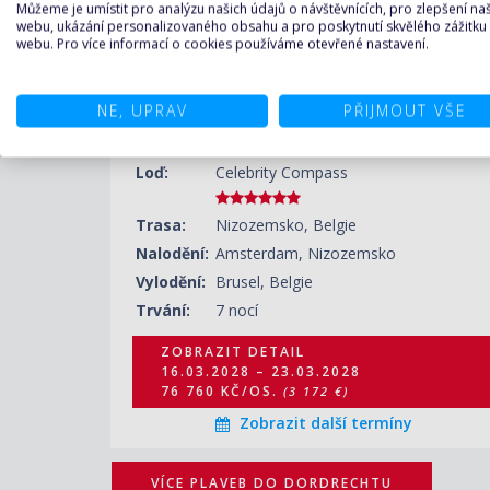
Můžeme je umístit pro analýzu našich údajů o návštěvnících, pro zlepšení n
webu, ukázání personalizovaného obsahu a pro poskytnutí skvělého zážitku
ZOBRAZIT DETAIL
webu. Pro více informací o cookies používáme otevřené nastavení.
13.04.2028 – 20.04.2028
100 550 KČ/OS.
(4 155 €)
NE, UPRAV
Nizozemsko, Belgie z Amsterdamu na lodi
PŘIJMOUT VŠE
ZOBRAZIT DETAIL
27.04.2028 – 04.05.2028
Celebrity Compass
100 550 KČ/OS.
(4 155 €)
Loď:
Celebrity Compass
Trasa:
Nizozemsko, Belgie
Nalodění:
Amsterdam, Nizozemsko
Vylodění:
Brusel, Belgie
Trvání:
7 nocí
ZOBRAZIT DETAIL
16.03.2028 – 23.03.2028
76 760 KČ/OS.
(3 172 €)
Zobrazit další termíny
VÍCE PLAVEB DO DORDRECHTU