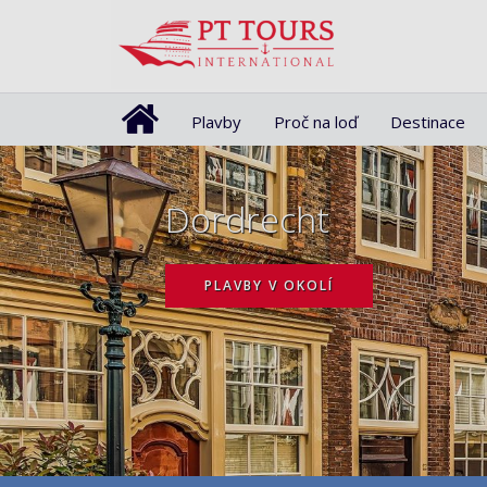
Plavby
Proč na loď
Destinace
Dordrecht
PLAVBY V OKOLÍ