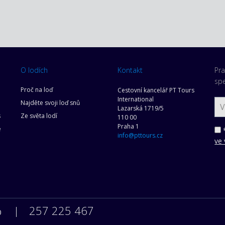
O lodích
Kontakt
Pra
spe
Proč na loď
Cestovní kancelář PT Tours
International
Najděte svoji loď snů
Lazarská 1719/5
s
Ze světa lodí
110 00
Praha 1
e
*
info@pttours.cz
ve 
257 225 467
0