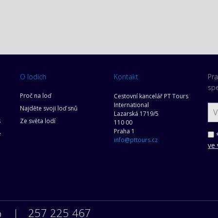
O lodích
Kontakt
Pra
spe
Proč na loď
Cestovní kancelář PT Tours
International
Najděte svoji loď snů
Lazarská 1719/5
s
Ze světa lodí
110 00
Praha 1
e
*
info@pttours.cz
ve 
257 225 467
0