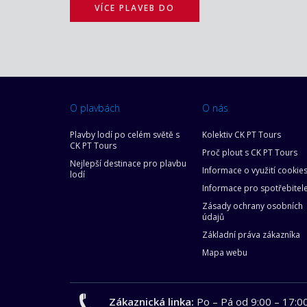
VÍCE PLAVEB DO
O plavbách
O nás
Plavby lodí po celém světě s
Kolektiv CK PT Tours
CK PT Tours
Proč plout s CK PT Tours
Nejlepší destinace pro plavbu
Informace o využití cookie
lodí
Informace pro spotřebitel
Zásady ochrany osobních
údajů
Základní práva zákazníka
Mapa webu
Zákaznická linka:
Po – Pá od 9:00 – 17:0