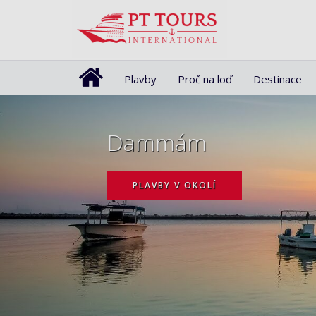
Plavby
Proč na loď
Destinace
Dammám
PLAVBY V OKOLÍ