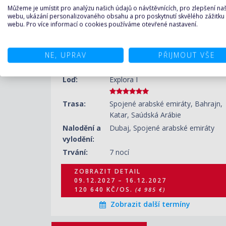
Můžeme je umístit pro analýzu našich údajů o návštěvnících, pro zlepšení n
ZOBRAZIT DETAIL
webu, ukázání personalizovaného obsahu a pro poskytnutí skvělého zážitku
05.02.2028 – 12.02.2028
webu. Pro více informací o cookies používáme otevřené nastavení.
120 640 KČ/OS.
(4 985 €)
Spojené arabské emiráty, Bahrajn, Katar,
ZOBRAZIT DETAIL
NE, UPRAV
PŘIJMOUT VŠE
19.02.2028 – 26.02.2028
Saúdská Arábie z Dubaje na lodi Explora I
120 640 KČ/OS.
(4 985 €)
Loď:
Explora I
Trasa:
Spojené arabské emiráty, Bahrajn,
Katar, Saúdská Arábie
Nalodění a
Dubaj, Spojené arabské emiráty
vylodění:
Trvání:
7 nocí
ZOBRAZIT DETAIL
09.12.2027 – 16.12.2027
120 640 KČ/OS.
(4 985 €)
Zobrazit další termíny