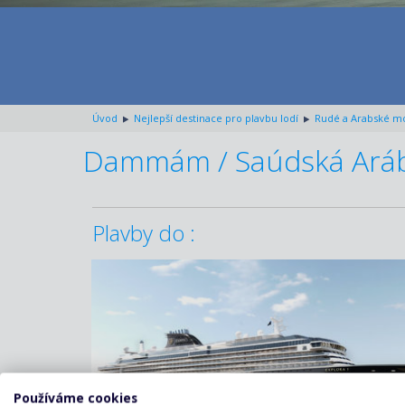
Úvod
Nejlepší destinace pro plavbu lodí
Rudé a Arabské m
Dammám / Saúdská Ará
Plavby do :
ZOBRAZIT DETAIL
09.12.2027 – 16.12.2027
120 640 KČ/OS.
(4 985 €)
ZOBRAZIT DETAIL
22.01.2028 – 27.01.2028
120 640 KČ/OS.
(4 985 €)
Používáme cookies