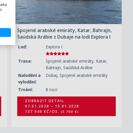
ašeho
 z
Spojené arabské emiráty, Katar, Bahrajn,
Saúdská Arábie z Dubaje na lodi Explora I
Loď:
Explora I
Trasa:
Spojené arabské emiráty, Katar,
Bahrajn, Saúdská Arábie
Nalodění a
Dubaj, Spojené arabské emiráty
vylodění:
Trvání:
8 nocí
ZOBRAZIT DETAIL
07.01.2028 – 15.01.2028
137 940 KČ/OS.
(5 700 €)