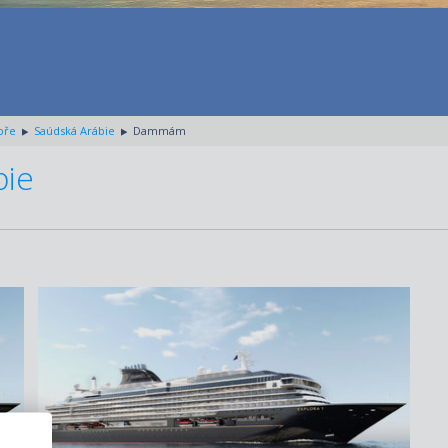
oře
Saúdská Arábie
Dammám
bie
ZOBRAZIT DETAIL
07.01.2028 – 15.01.2028
137 940 KČ/OS.
(5 700 €)