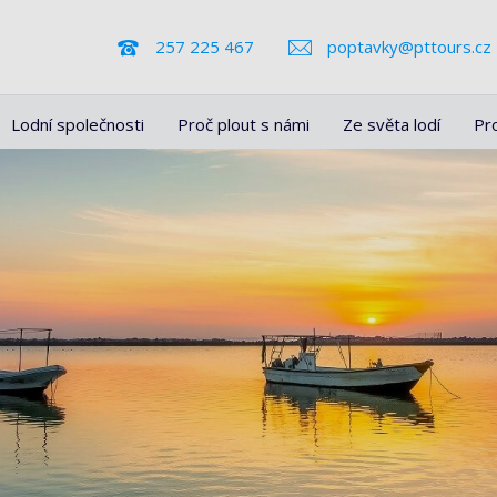
257 225 467
poptavky@pttours.cz
Lodní společnosti
Proč plout s námi
Ze světa lodí
Pr