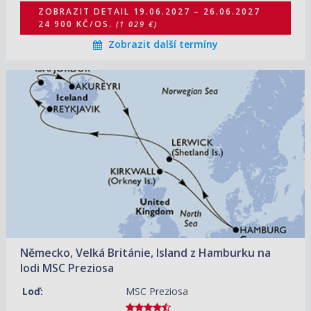
ZOBRAZIT DETAIL
19.06.2027 – 26.06.2027
24 900 KČ/OS.
(1 029 €)
Zobrazit další termíny
16.05.2027 – 27.05.2027
ZOBRAZIT DETAIL
37 970 KČ/OS.
(1 569 €)
07.06.2027 – 18.06.2027
ZOBRAZIT DETAIL
39 180 KČ/OS.
(1 619 €)
02.07.2027 – 13.07.2027
ZOBRAZIT DETAIL
40 390 KČ/OS.
(1 669 €)
20.08.2027 – 31.08.2027
ZOBRAZIT DETAIL
41 120 KČ/OS.
(1 699 €)
Německo, Velká Británie, Island z Hamburku na
14.05.2028 – 25.05.2028
ZOBRAZIT DETAIL
lodi MSC Preziosa
39 660 KČ/OS.
(1 639 €)
Loď:
MSC Preziosa
05.06.2028 – 16.06.2028
ZOBRAZIT DETAIL
39 910 KČ/OS.
(1 649 €)