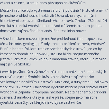
vězení a celnice, která je dnes přístupná návštěvníkům.
Městská radnice byla vystavěna ve druhé polovině 19. století a uvnitř
je možné prohlédnout si hezká vitrážová okna s významnými
historickými postavami Shetlandských ostrovů. Z roku 1780 pochází
typická historická rybářská bouda Böd of Gremista, která je dnes
domovem zajímavého Shetlandského textilního muzea.
V Shetlandském muzeu si je možné prohlédnout řadu expozic na
téma historie, geologie, přírody, raného osídlení ostrovů, rybářství,
člunů a bohaté folklorní tradice Shetlandských ostrovů. Jen co by
kamenem dohodil od Lerwicku, stojí na břehu stejnojmenného
jezera Clickhimin Broch, kruhová kamenná stavba, kterou je možné
najít jen ve Skotsku.
Lerwick je výborných výchozím místem pro průzkum Shetlandských
ostrovů a jejich přírodních krás. Za návštěvu stojí městečko
Scalloway na největším z ostrovů, Mainland, a ruiny hradu Scalloway
z počátku 17. století. Oblíbeným výletním místem jsou ostrovy Burra,
Východní a Západní, propojené mostem. Nabízí nádhernou přírodní
scenérii, dramatické útesy a hezké pláže, stejně jako malebné
rybářské vesničky, ve kterých jako by se zastavil čas.