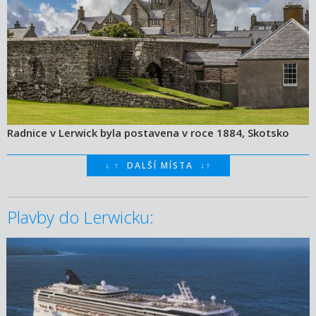
Radnice v Lerwick byla postavena v roce 1884, Skotsko
↓
↑
DALŠÍ MÍSTA
↓
↑
Plavby do Lerwicku:
16.08.2026 – 23.08.2026
ZOBRAZIT DETAIL
13 140 KČ/OS.
(543 €)