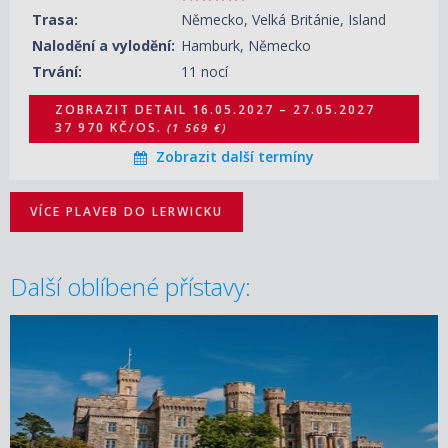
Trasa:
Německo, Velká Británie, Island
30.06.2028 – 11.07.2028
ZOBRAZIT DETAIL
Nalodění a vylodění:
Hamburk, Německo
40 870 KČ/OS.
(1 689 €)
Trvání:
11 nocí
ZOBRAZIT DETAIL
16.05.2027 – 27.05.2027
37 970 KČ/OS.
(1 569 €)
Zobrazit další termíny
VÍCE PLAVEB DO LERWICKU
Další oblíbené přístavy: