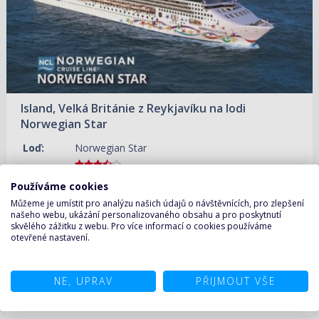
Island, Velká Británie z Reykjavíku na lodi
Norwegian Star
Loď:
Norwegian Star
Trasa:
Island, Velká Británie
Používáme cookies
Nalodění:
Reykjavík, Island
Můžeme je umístit pro analýzu našich údajů o návštěvnících, pro zlepšení
našeho webu, ukázání personalizovaného obsahu a pro poskytnutí
Vylodění:
Southampton, Velká Británie
skvělého zážitku z webu. Pro více informací o cookies používáme
Trvání:
7 nocí
otevřené nastavení.
ZOBRAZIT DETAIL
16.08.2026 – 23.08.2026
13 140 KČ/OS.
(543 €)
NE, UPRAV
PŘIJMOUT VŠE