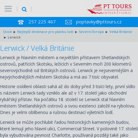
257 225 467
poptavky@pttours.cz
Úvod
Nejlepší destinace pro plavbu lodí
Severní Evropa
Velká Británie
Lerwick
Lerwick / Velká Británie
Lerwick je hlavním městem a největším přístavem Shetlandských
ostrovů, patřících Skotsku, ležících v Severním moři 200 kilometrů
severovýchodně od Britských ostrovů. Lerwick je nejsevernějším a
nejvýchodnějších městem Skotska a má asi 7 tisíc obyvatel.
Historie osídlení oblasti sahá až do doby před 3 tisíci lety, první sídlo
s názvem Lerwick tady vzniklo ale až v 17. století jako obchodní
rybářský přístav. Na počátku 18. století se Lerwick stal hlavním
městem Shetlandských ostrovů a svou existenci založil na rybolovu.
Dnes je velmi oblíbenou a rušnou destinací výletních lodí.
Lerwick se může pochlubit řadou historických kamenných budov,
které lemují jeho hlavní ulici, Commercial Street. V polovině 17. století
byla vybudována pevnost Charlotte, používaná později také jako