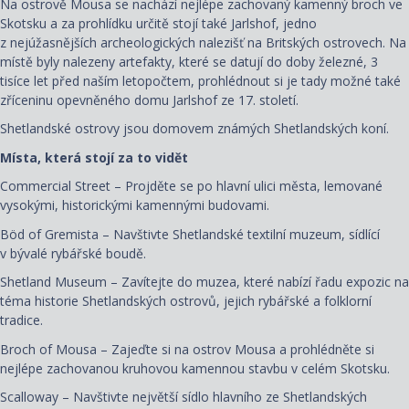
Na ostrově Mousa se nachází nejlépe zachovaný kamenný broch ve
Skotsku a za prohlídku určitě stojí také Jarlshof, jedno
z nejúžasnějších archeologických nalezišť na Britských ostrovech. Na
místě byly nalezeny artefakty, které se datují do doby železné, 3
tisíce let před naším letopočtem, prohlédnout si je tady možné také
zříceninu opevněného domu Jarlshof ze 17. století.
Shetlandské ostrovy jsou domovem známých Shetlandských koní.
Místa, která stojí za to vidět
Commercial Street – Projděte se po hlavní ulici města, lemované
vysokými, historickými kamennými budovami.
Böd of Gremista – Navštivte Shetlandské textilní muzeum, sídlící
v bývalé rybářské boudě.
Shetland Museum – Zavítejte do muzea, které nabízí řadu expozic na
téma historie Shetlandských ostrovů, jejich rybářské a folklorní
tradice.
Broch of Mousa – Zajeďte si na ostrov Mousa a prohlédněte si
nejlépe zachovanou kruhovou kamennou stavbu v celém Skotsku.
Scalloway – Navštivte největší sídlo hlavního ze Shetlandských