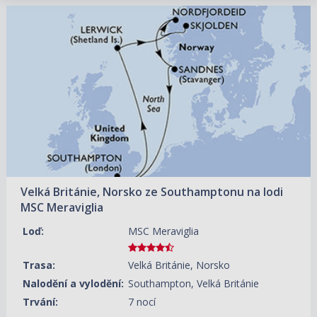
19.06.2027 – 26.06.2027
ZOBRAZIT DETAIL
24 900 KČ/OS.
(1 029 €)
18.09.2027 – 25.09.2027
ZOBRAZIT DETAIL
22 000 KČ/OS.
(909 €)
Velká Británie, Norsko ze Southamptonu na lodi
MSC Meraviglia
Loď:
MSC Meraviglia
Trasa:
Velká Británie, Norsko
Nalodění a vylodění:
Southampton, Velká Británie
Trvání:
7 nocí