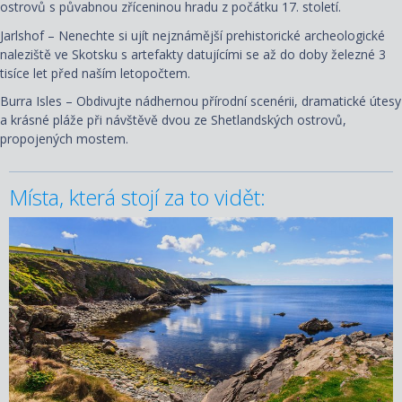
ostrovů s půvabnou zříceninou hradu z počátku 17. století.
Jarlshof – Nenechte si ujít nejznámější prehistorické archeologické
naleziště ve Skotsku s artefakty datujícími se až do doby železné 3
tisíce let před naším letopočtem.
Burra Isles – Obdivujte nádhernou přírodní scenérii, dramatické útesy
a krásné pláže při návštěvě dvou ze Shetlandských ostrovů,
propojených mostem.
Místa, která stojí za to vidět: