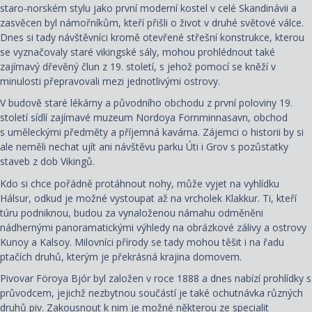
staro-norském stylu jako první moderní kostel v celé Skandinávii a
zasvěcen byl námořníkům, kteří přišli o život v druhé světové válce.
Dnes si tady návštěvníci kromě otevřené střešní konstrukce, kterou
se vyznačovaly staré vikingské sály, mohou prohlédnout také
zajímavý dřevěný člun z 19. století, s jehož pomocí se kněží v
minulosti přepravovali mezi jednotlivými ostrovy.
V budově staré lékárny a původního obchodu z první poloviny 19.
století sídlí zajímavé muzeum Nordoya Fornminnasavn, obchod
s uměleckými předměty a příjemná kavárna. Zájemci o historii by si
ale neměli nechat ujít ani návštěvu parku Úti i Grov s pozůstatky
staveb z dob Vikingů.
Kdo si chce pořádně protáhnout nohy, může vyjet na vyhlídku
Hálsur, odkud je možné vystoupat až na vrcholek Klakkur. Ti, kteří
túru podniknou, budou za vynaloženou námahu odměněni
nádhernými panoramatickými výhledy na obrázkové zálivy a ostrovy
Kunoy a Kalsoy. Milovníci přírody se tady mohou těšit i na řadu
ptačích druhů, kterým je překrásná krajina domovem.
Pivovar Föroya Bjór byl založen v roce 1888 a dnes nabízí prohlídky s
průvodcem, jejichž nezbytnou součástí je také ochutnávka různých
druhů piv. Zakousnout k nim je možné některou ze specialit