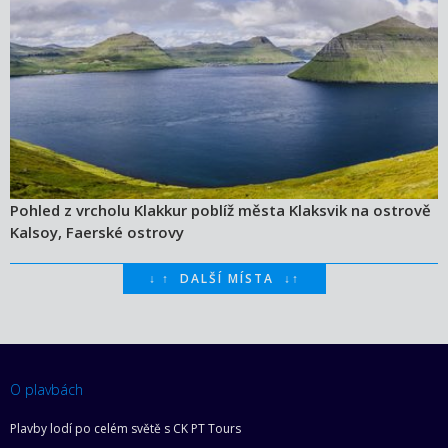
Pohled z vrcholu Klakkur poblíž města Klaksvik na ostrově
Kalsoy, Faerské ostrovy
↓
↑
DALŠÍ MÍSTA
↓
↑
O plavbách
Plavby lodí po celém světě s CK PT Tours