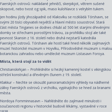
Faerských ostrovů: nakládané jehněčí, skerpikjot, větrem sušené
skopové, nebo tvost og spik, maso kulohlavce s velrybím tukem.
Jen hodinu jízdy jihozápadně od Klaksvíku se rozkládá Tórshavn, se
svými 20 tisíci obyvateli největší a hlavní město souostroví. Stará
část města Tinganes se dodnes chlubí až 500 let starými dřevěnými
domky se střechami porostlými trávou, za prohlídku stojí ale také
pevnost Skansin z 16. století nebo druhá nejstarší katedrála
Faerských ostrovů. Tórshavn ale hostí také hned několik zajímavých
muzeí: historické muzeum v Hoyvíku, Přírodovědné muzeum s malou
botanickou zahradou nebo umělecké muzeum Listasavn Foroya.
Místa, která stojí za to vidět
Christianskirkjan – Prohlédněte si hezký kamenný kostel s vikingskou
střešní konstrukcí a dřevěným člunem z 19. století.
Klakkur – Nechte se okouzlit panoramatickými výhledy na nádherné
zálivy Faerských ostrovů z vrcholku, vypínajícího se hned za branami
města.
Nordoya Fornminnasavn – Nahlédněte do zajímavé minulosti i
současnosti regionu v historické budově lékárny, vystavěné v roce
1838.