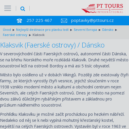
257 225 467
poptavky@pttours.cz
Úvod
Nejlepší destinace pro plavbu lodí
Severní Evropa
Dánsko
Faerské ostrovy
Klaksvik
Klaksvik (Faerské ostrovy) / Dánsko
V severovýchodní části Faerských ostrovů, autonomní části Dánska,
se na břehu Norského moře rozkládá Klaksvík. Druhé největší město
souostroví leží na ostrově Bordoy a má asi 5 tisíc obyvatel.
Město bylo osídleno už v dobách Vikingů. Později zde existovaly čtyři
farmy, ze kterých vyrostly čtyři vesnice, jejichž sloučením v roce
1938 vzniklo moderní město a kulturní a obchodní centrum nejen
Severních, ale celých Faerských ostrovů. Dnes je město na pomezí
dvou zálivů důležitým rybářským přístavem a základnou pro
průzkum nádherného souostroví.
Prohlídku Klaksvíku je možné začít procházkou po hezkém nábřeží.
Nedaleko od něj se k nebi vypíná mohutný křesťanský kostel,
největší na celých Faerských ostrovech. Vystavěn byl v roce 1963 ve