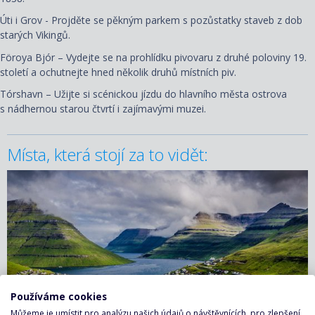
Úti i Grov - Projděte se pěkným parkem s pozůstatky staveb z dob
starých Vikingů.
Föroya Bjór – Vydejte se na prohlídku pivovaru z druhé poloviny 19.
století a ochutnejte hned několik druhů místních piv.
Tórshavn – Užijte si scénickou jízdu do hlavního města ostrova
s nádhernou starou čtvrtí i zajímavými muzei.
Místa, která stojí za to vidět:
Používáme cookies
Můžeme je umístit pro analýzu našich údajů o návštěvnících, pro zlepšení