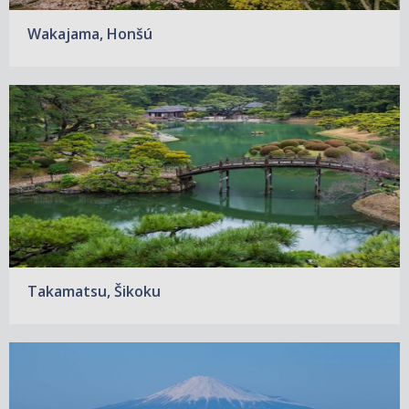
Wakajama, Honšú
Takamatsu, Šikoku