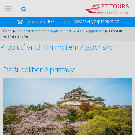
257 225 467
poptavky@pttours.cz
Úvod
Nejlepší destinace pro plavbu lodí
Asie
Japonsko
Proplutí
Vnitřním mořem
Proplutí Vnitřním mořem / Japonsko
Další oblíbené přístavy: