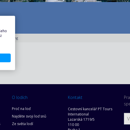
ašeho
 z
Taichung
O lodích
Kontakt
Pra
spe
Proč na loď
Cestovní kancelář PT Tours
International
Najděte svoji loď snů
Lazarská 1719/5
s
Ze světa lodí
110 00
Praha 1