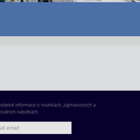
videlné informace o novinkách, zajímavostech a
ciálních nabídkách.