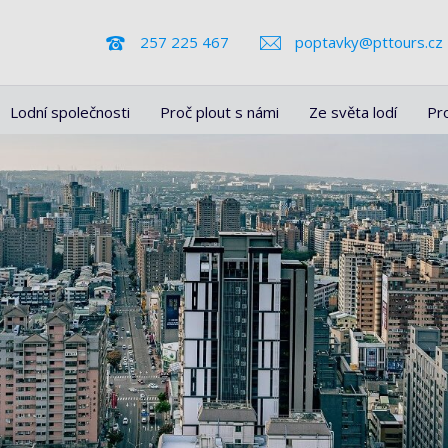
257 225 467
poptavky@pttours.cz
Lodní společnosti
Proč plout s námi
Ze světa lodí
Pr