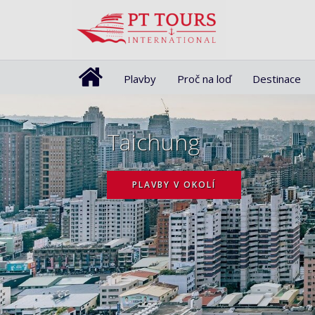
Plavby
Proč na loď
Destinace
Taichung
PLAVBY V OKOLÍ