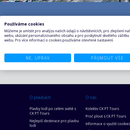
Používáme cookies
Můžeme je umístit pro analýzu našich údajů o návštěvnících, pro zlepšení n
webu, ukázání personalizovaného obsahu a pro poskytnutí skvělého zážitku
Úvod
Nejlepší destinace pro plavbu lodí
Asie
Tchaj-wan
webu. Pro více informací o cookies používáme otevřené nastavení.
Taichung / Tchaj-wan
NE, UPRAV
PŘIJMOUT VŠE
O plavbách
O nás
Plavby lodí po celém světě s
Kolektiv CK PT Tours
CK PT Tours
Proč plout s CK PT Tours
Nejlepší destinace pro plavbu
Informace o využití cookie
lodí