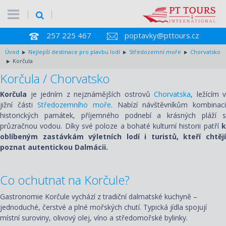
257 225 467
poptavky@pttours.cz
Úvod
Nejlepší destinace pro plavbu lodí
Středozemní moře
Chorvatsko
Korčula
Korčula / Chorvatsko
Korčula
je jedním z nejznámějších ostrovů
Chorvatska
, ležícím v
jižní části
Středozemního moře
. Nabízí návštěvníkům kombinac
historických památek, příjemného podnebí a krásných pláží s
průzračnou vodou. Díky své poloze a bohaté kulturní historii patří
k
oblíbeným zastávkám výletních lodí i turistů, kteří chtějí
poznat autentickou Dalmácii.
Co ochutnat na Korčule?
Gastronomie Korčule vychází z tradiční dalmatské kuchyně –
jednoduché, čerstvé a plné mořských chutí. Typická jídla spojují
místní suroviny, olivový olej, víno a středomořské bylinky
.