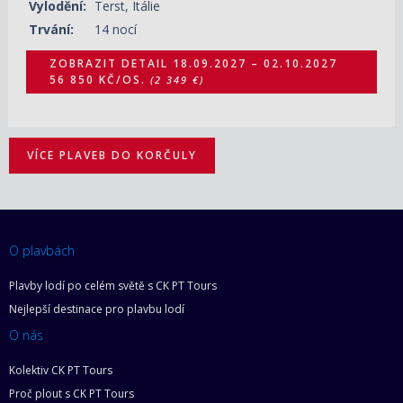
Vylodění:
Terst, Itálie
Trvání:
14 nocí
ZOBRAZIT DETAIL
18.09.2027 – 02.10.2027
56 850 KČ/OS.
(2 349 €)
VÍCE PLAVEB DO KORČULY
O plavbách
Plavby lodí po celém světě s CK PT Tours
Nejlepší destinace pro plavbu lodí
O nás
Kolektiv CK PT Tours
Proč plout s CK PT Tours