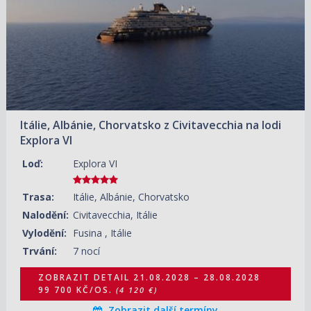
18.09.2028 – 25.09.2028
ZOBRAZIT DETAIL
102 120 KČ/OS.
(4 220 €)
16.10.2028 – 23.10.2028
ZOBRAZIT DETAIL
90 020 KČ/OS.
(3 720 €)
Itálie, Albánie, Chorvatsko z Civitavecchia na lodi
Explora VI
Loď:
Explora VI
Trasa:
Itálie, Albánie, Chorvatsko
Nalodění:
Civitavecchia, Itálie
Vylodění:
Fusina , Itálie
Trvání:
7 nocí
ZOBRAZIT DETAIL
21.08.2028 – 28.08.2028
99 700 KČ/OS.
(4 120 €)
Zobrazit další termíny