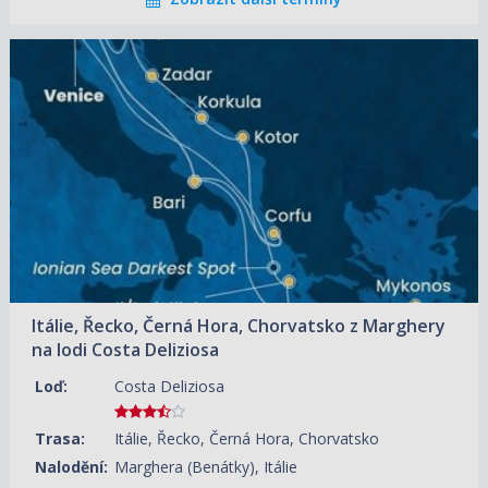
18.09.2027 – 02.10.2027
ZOBRAZIT DETAIL
56 850 KČ/OS.
(2 349 €)
Itálie, Řecko, Černá Hora, Chorvatsko z Marghery
na lodi Costa Deliziosa
Loď:
Costa Deliziosa
Trasa:
Itálie, Řecko, Černá Hora, Chorvatsko
Nalodění:
Marghera (Benátky), Itálie