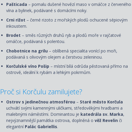
Pašticada
– pomalu dušené hovězí maso v omáčce z červeného
vína a bylinek, podávané s domácími noky.
Crni rižot
– černé rizoto z mořských plodů ochucené sépiovým
inkoustem.
Brodet
– směs různých druhů ryb a plodů moře v rajčatové
omáčce, podávaná s polentou.
Chobotnice na grilu
– oblíbená specialita vonící po moři,
podávaná s olivovým olejem a čerstvou zeleninou.
Korčulské víno Pošip
– místní bílá odrůda pěstovaná přímo na
ostrově, ideální k rybám a lehkým pokrmům.
Proč si Korčulu zamilujete?
Ostrov s jedinečnou atmosférou
–
Staré město Korčula
uchvátí svými kamennými uličkami, středověkými hradbami a
malebnými náměstími. Dominantou je
katedrála sv. Marka
,
nejvýznamnější památka ostrova, doplněná o
věž Revelin
či
elegantní
Palác Gabriellis
.