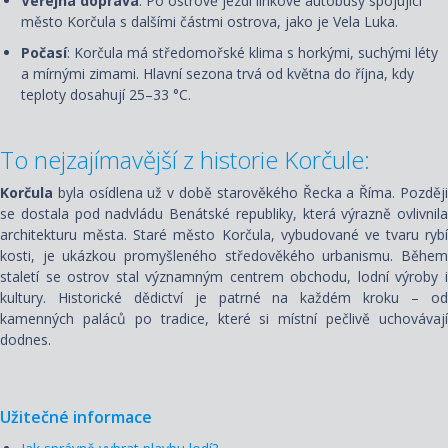
Veřejná doprava
: Po ostrově jezdí linkové autobusy spojující
město Korčula s dalšími částmi ostrova, jako je Vela Luka.
Počasí
: Korčula má středomořské klima s horkými, suchými léty
a mírnými zimami. Hlavní sezona trvá od května do října, kdy
teploty dosahují 25–33 °C.
To nejzajímavější z historie Korčule:
Korčula
byla osídlena už v době starověkého Řecka a Říma. Později
se dostala pod nadvládu Benátské republiky, která výrazně ovlivnila
architekturu města. Staré město Korčula, vybudované ve tvaru rybí
kosti, je ukázkou promyšleného středověkého urbanismu. Během
staletí se ostrov stal významným centrem obchodu, lodní výroby i
kultury. Historické dědictví je patrné na každém kroku – od
kamenných paláců po tradice, které si místní pečlivě uchovávají
dodnes.
Užitečné informace