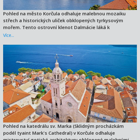
Pohled na město Korčula odhaluje malebnou mozaiku
střech a historických uliček obklopených tyrkysovým
mořem. Tento ostrovní klenot Dalmácie láká k
procházkám i relaxaci u vody.
Více...
Pohled na katedrálu sv. Marka (Sklidným procházkám
podél tyaint Mark's Cathedral) v Korčule odhaluje
mistrovství gotické architektury obklopené malebnými