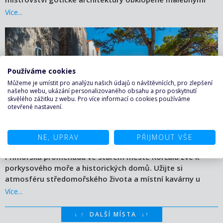
středomořskými uličkami. Toto historické srdce města
Více...
láká k procházkám i fotografování.
Používáme cookies
Můžeme je umístit pro analýzu našich údajů o návštěvnících, pro zlepšení
našeho webu, ukázání personalizovaného obsahu a pro poskytnutí
skvělého zážitku z webu. Pro více informací o cookies používáme
otevřené nastavení.
NE, UPRAV
PŘIJMOUT VŠE
Přímořská promenáda ve starém městě Korčula zve k
porkysového moře a historických domů. Užijte si
atmosféru středomořského života a místní kavárny u
přístavu.
Více...
↓
↑
DALŠÍ MÍSTA
↓
↑