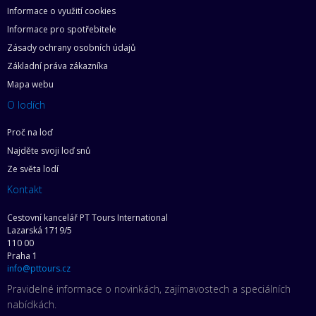
Informace o využití cookies
Informace pro spotřebitele
Zásady ochrany osobních údajů
Základní práva zákazníka
Mapa webu
O lodích
Proč na loď
Najděte svoji loď snů
Ze světa lodí
Kontakt
Cestovní kancelář PT Tours International
Lazarská 1719/5
110 00
Praha 1
info@pttours.cz
Pravidelné informace o novinkách, zajímavostech a speciálních
nabídkách.