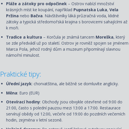
Pláže a zátoky pro odpočinek
– Ostrov nabízí množství
krásných míst ke koupání, například
Pupnatska Luka
,
Vela
Pržina
nebo
Bačva
. Návštěvníky láká průzračná voda, klidné
zátoky a typická středomořská krajina s borovicemi sahajícími až
k moři.
Tradice a kultura
– Korčula je známá tancem
Moreška
, který
se zde předvádí už po staletí. Ostrov je rovněž spojen se jménem
Marca Pola, jehož rodný dům a muzeum připomínají slavnou
námořní minulost.
Praktické tipy:
Úřední jazyk
: chorvatština, ale běžně se domluvíte anglicky.
Měna
: Euro (EUR)
Otevírací hodiny
: Obchody jsou obvykle otevřené od 9:00 do
21:00, často s polední pauzou mezi 13:00 a 17:00. Restaurace
servírují obědy od 12:00, večeře od 19:00 do pozdních večerních
hodin, zejména v letní sezoně.