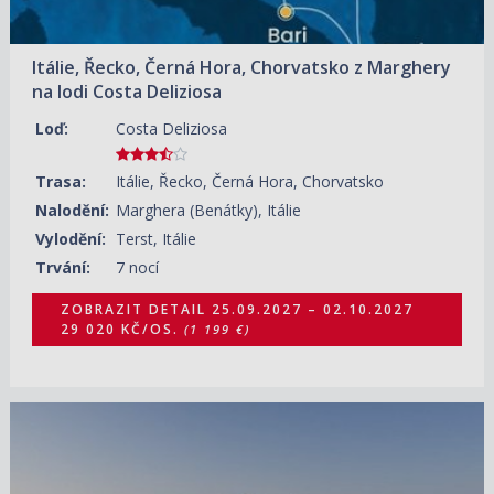
Itálie, Řecko, Černá Hora, Chorvatsko z Marghery
na lodi Costa Deliziosa
Loď:
Costa Deliziosa
Trasa:
Itálie, Řecko, Černá Hora, Chorvatsko
Nalodění:
Marghera (Benátky), Itálie
Vylodění:
Terst, Itálie
Trvání:
7 nocí
ZOBRAZIT DETAIL
25.09.2027 – 02.10.2027
29 020 KČ/OS.
(1 199 €)
21.08.2028 – 28.08.2028
ZOBRAZIT DETAIL
99 700 KČ/OS.
(4 120 €)