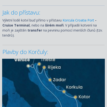
Jak do přístavu:
Výletní lodě kotví buď přímo v přístavu
Korcula Croatia Port
-
Cruise Terminal
, nebo na
širém moři
. V případě kotvení na
moři je zajištěn
transfer
na pevninu pomocí menších člunů (tzv.
tendrů).
Plavby do Korčuly:
25.09.2027 – 02.10.2027
ZOBRAZIT DETAIL
29 020 KČ/OS.
(1 199 €)