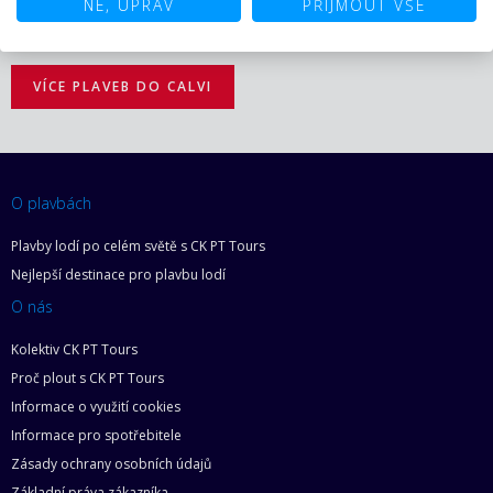
NE, UPRAV
PŘIJMOUT VŠE
VÍCE PLAVEB DO CALVI
O plavbách
Plavby lodí po celém světě s CK PT Tours
Nejlepší destinace pro plavbu lodí
O nás
Kolektiv CK PT Tours
Proč plout s CK PT Tours
Informace o využití cookies
Informace pro spotřebitele
Zásady ochrany osobních údajů
Základní práva zákazníka