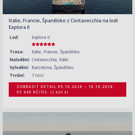
Itálie, Francie, Španělsko z Civitavecchia na lodi
Explora II
Loď:
Explora II
Trasa:
Itálie, Francie, Španělsko
Nalodění:
Civitavecchia, Itálie
Vylodění:
Barcelona, Španělsko
Trvání:
7 nocí
ZOBRAZIT DETAIL
09.10.2028 – 16.10.2028
92 440 KČ/OS.
(3 820 €)
02.10.2028 – 16.10.2028
ZOBRAZIT DETAIL
174 480 KČ/OS.
(7 210 €)