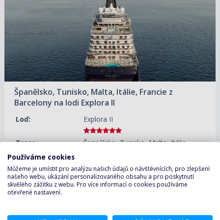
Španělsko, Tunisko, Malta, Itálie, Francie z
Barcelony na lodi Explora II
Loď:
Explora II
Trasa:
Španělsko, Tunisko, Malta, Itálie,
Francie
Používáme cookies
Nalodění a
Barcelona, Španělsko
Můžeme je umístit pro analýzu našich údajů o návštěvnících, pro zlepšení
našeho webu, ukázání personalizovaného obsahu a pro poskytnutí
vylodění:
skvělého zážitku z webu. Pro více informací o cookies používáme
Trvání:
14 nocí
otevřené nastavení.
ZOBRAZIT DETAIL
02.10.2028 – 16.10.2028
174 480 KČ/OS.
(7 210 €)