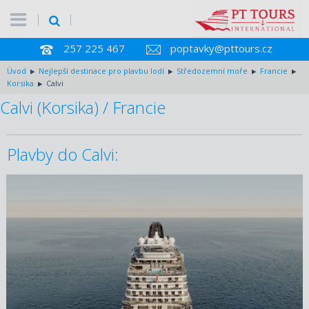
257 225 467
poptavky@pttours.cz
Úvod
Nejlepší destinace pro plavbu lodí
Středozemní moře
Francie
Korsika
Calvi
Calvi (Korsika) / Francie
Plavby do Calvi:
09.10.2028 – 16.10.2028
ZOBRAZIT DETAIL
92 440 KČ/OS.
(3 820 €)