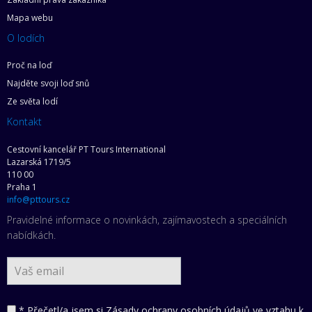
Mapa webu
O lodích
Proč na loď
Najděte svoji loď snů
Ze světa lodí
Kontakt
Cestovní kancelář PT Tours International
Lazarská 1719/5
110 00
Praha 1
info@pttours.cz
Pravidelné informace o novinkách, zajímavostech a speciálních
nabídkách.
* Přečetl/a jsem si
Zásady ochrany osobních údajů ve vztahu k