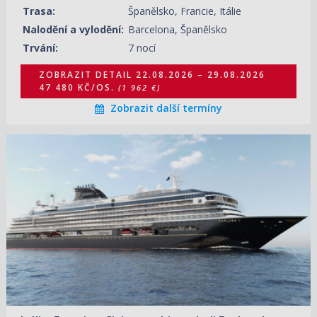
Trasa:
Španělsko, Francie, Itálie
Nalodění a vylodění:
Barcelona, Španělsko
Trvání:
7 nocí
ZOBRAZIT DETAIL
22.08.2026 – 29.08.2026
47 480 KČ/OS.
(1 962 €)
Zobrazit další termíny
24.05.2027 – 01.06.2027
ZOBRAZIT DETAIL
130 680 KČ/OS.
(5 400 €)