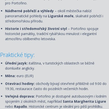
pro Portofino.
Nádherné pobřeží a výhledy
– okolí městečka nabízí
panoramatické pohledy na
Ligurské moře
, skalnaté pobřeží i
středomořskou přírodu.
Historie i středomořský životní styl
– Portofino spojuje
historické památky, tradiční rybářskou minulost i elegantní
atmosféru oblíbeného letoviska.
Praktické tipy:
Úřední jazyk:
italština, v turistických oblastech se běžně
domluvíte anglicky.
Měna:
euro (EUR)
Otevírací hodiny:
obchody bývají otevřené přibližně od 9:00 do
19:30, restaurace často do pozdních večerních hodin.
Veřejná doprava:
Portofino je dostupné autobusovým i lodním
spojením z okolních měst, například
Santa Margherita Ligure
nebo
Rapallo
. Historické centrum je ideální pro pěší prohlídku.