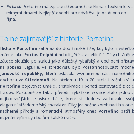
Počasí:
Portofino má typické středomořské klima s teplými léty a
mírnými zimami. Nejlepší období pro návštěvu je od dubna do
října.
To nejzajímavější z historie Portofina:
Historie
Portofina
sahá až do dob římské říše, kdy bylo městečk
známé jako
Portus Delphini
neboli „Přístav delfínů “. Díky chráněn
zátoce sloužilo po staletí jako důležitý rybářský a obchodní přístav
na
pobřeží Ligurie
. Ve středověku bylo
Portofino
součástí mocn
Janovské republiky
, která ovládala významnou část námořníh
obchodu ve
Středomoří
. Na přelomu 19. a 20. století začali krás
Portofina
objevovat umělci, aristokracie i bohatí cestovatelé z celé
Evropy. Postupně se tak z původní rybářské vesnice stalo jedno z
nejluxusnějších letovisek Itálie, které si dodnes zachovalo svůj
elegantní středomořský charakter. Díky jedinečné kombinaci historie,
nádherné přírody a romantické atmosféry dnes
Portofino
patří k
nejznámějším symbolům Italské riviéry.