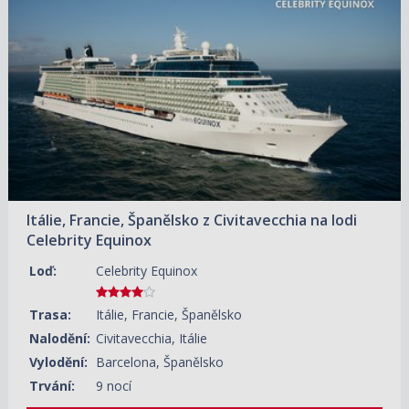
11.05.2027 – 20.05.2027
ZOBRAZIT DETAIL
35 570 KČ/OS.
(1 470 €)
03.08.2027 – 12.08.2027
ZOBRAZIT DETAIL
29 740 KČ/OS.
(1 229 €)
31.08.2027 – 09.09.2027
ZOBRAZIT DETAIL
29 940 KČ/OS.
(1 237 €)
28.09.2027 – 07.10.2027
ZOBRAZIT DETAIL
35 570 KČ/OS.
(1 470 €)
Itálie, Francie, Španělsko z Civitavecchia na lodi
26.10.2027 – 04.11.2027
ZOBRAZIT DETAIL
Celebrity Equinox
35 530 KČ/OS.
(1 468 €)
Loď:
Celebrity Equinox
Trasa:
Itálie, Francie, Španělsko
Nalodění:
Civitavecchia, Itálie
Vylodění:
Barcelona, Španělsko
Trvání:
9 nocí