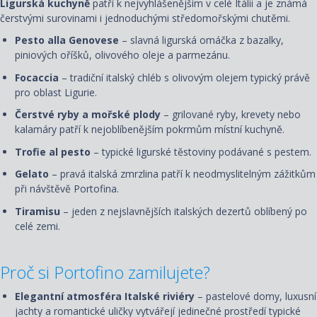
Ligurská kuchyně
patří k nejvyhlášenějším v celé Itálii a je známá
čerstvými surovinami i jednoduchými středomořskými chutěmi.
Pesto alla Genovese
– slavná ligurská omáčka z bazalky,
piniových oříšků, olivového oleje a parmezánu.
Focaccia
– tradiční italský chléb s olivovým olejem typický právě
pro oblast Ligurie.
Čerstvé ryby a mořské plody
– grilované ryby, krevety nebo
kalamáry patří k nejoblíbenějším pokrmům místní kuchyně.
Trofie al pesto
– typické ligurské těstoviny podávané s pestem.
Gelato
– pravá italská zmrzlina patří k neodmyslitelným zážitkům
při návštěvě Portofina.
Tiramisu
– jeden z nejslavnějších italských dezertů oblíbený po
celé zemi.
Proč si Portofino zamilujete?
Elegantní atmosféra Italské riviéry
– pastelové domy, luxusní
jachty a romantické uličky vytvářejí jedinečné prostředí typické