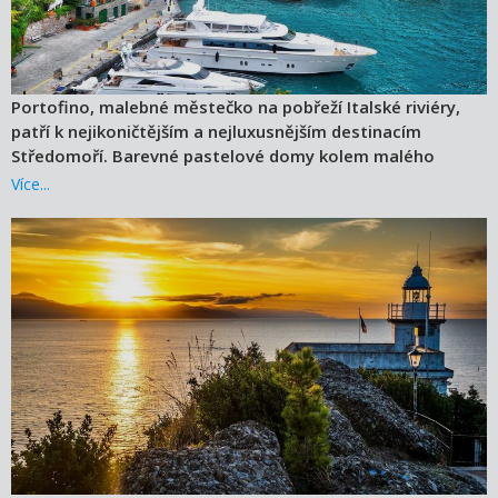
Portofino, malebné městečko na pobřeží Italské riviéry,
patří k nejikoničtějším a nejluxusnějším destinacím
Středomoří. Barevné pastelové domy kolem malého
přístavu, elegantní jachty, úzké uličky i nádherné výhledy
Více...
na Ligurské moře vytvářejí jedinečnou atmosféru typickou
pro tuto část Itálie.