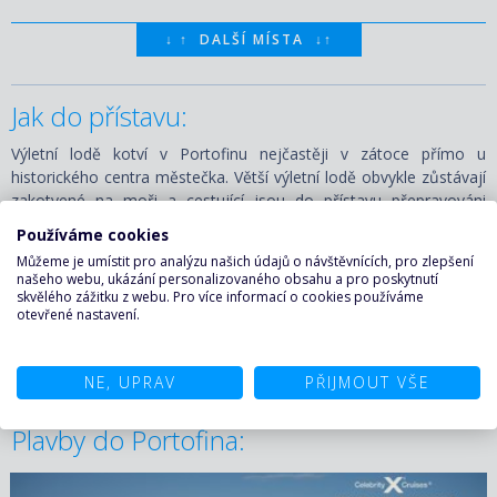
↓
↑
DALŠÍ MÍSTA
↓
↑
Jak do přístavu:
Výletní lodě kotví v Portofinu nejčastěji v zátoce přímo u
historického centra městečka. Větší výletní lodě obvykle zůstávají
zakotvené na moři a cestující jsou do přístavu přepravováni
menšími tendry. Přístav se nachází v bezprostřední blízkosti
Používáme cookies
hlavního
náměstí Piazzetta di Portofino
, restaurací, kaváren i
Můžeme je umístit pro analýzu našich údajů o návštěvnících, pro zlepšení
luxusních butiků. Portofino patří mezi menší destinace
Italské
našeho webu, ukázání personalizovaného obsahu a pro poskytnutí
riviéry
, díky čemuž je většina hlavních památek i vyhlídek
skvělého zážitku z webu. Pro více informací o cookies používáme
otevřené nastavení.
dostupná pohodlně pěšky. V okolí přístavu jsou k dispozici taxi,
místní autobusy i lodní spojení do okolních letovisek, například
Santa Margherita Ligure
nebo
Rapallo.
NE, UPRAV
PŘIJMOUT VŠE
Plavby do Portofina: