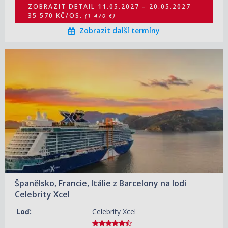
ZOBRAZIT DETAIL
11.05.2027 – 20.05.2027
35 570 KČ/OS.
(1 470 €)
Zobrazit další termíny
22.08.2026 – 29.08.2026
ZOBRAZIT DETAIL
47 480 KČ/OS.
(1 962 €)
29.08.2026 – 05.09.2026
ZOBRAZIT DETAIL
48 710 KČ/OS.
(2 013 €)
03.07.2027 – 10.07.2027
ZOBRAZIT DETAIL
34 510 KČ/OS.
(1 426 €)
10.07.2027 – 17.07.2027
ZOBRAZIT DETAIL
34 460 KČ/OS.
(1 424 €)
Španělsko, Francie, Itálie z Barcelony na lodi
07.08.2027 – 14.08.2027
ZOBRAZIT DETAIL
Celebrity Xcel
32 840 KČ/OS.
(1 357 €)
Loď:
Celebrity Xcel
28.08.2027 – 04.09.2027
ZOBRAZIT DETAIL
32 550 KČ/OS.
(1 345 €)