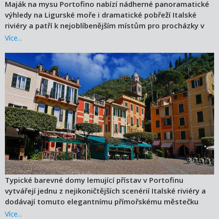
Maják na mysu Portofino nabízí nádherné panoramatické
výhledy na Ligurské moře i dramatické pobřeží Italské
riviéry a patří k nejoblíbenějším místům pro procházky v
okolí Portofina.
Více...
Typické barevné domy lemující přístav v Portofinu
vytvářejí jednu z nejikoničtějších scenérií Italské riviéry a
dodávají tomuto elegantnímu přímořskému městečku
jeho nezaměnitelný středomořský charakter.
Více...