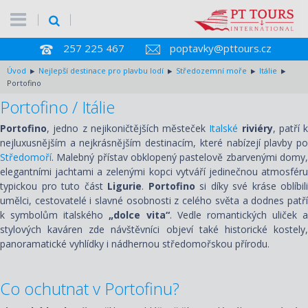
257 225 467
poptavky@pttours.cz
Úvod
Nejlepší destinace pro plavbu lodí
Středozemní moře
Itálie
Portofino
Portofino / Itálie
Portofino
, jedno z nejikoničtějších městeček
Italské
riviéry
, patří k
nejluxusnějším a nejkrásnějším destinacím, které nabízejí plavby po
Středomoří
. Malebný přístav obklopený pastelově zbarvenými domy,
elegantními jachtami a zelenými kopci vytváří jedinečnou atmosféru
typickou pro tuto část
Ligurie
.
Portofino
si díky své kráse oblíbili
umělci, cestovatelé i slavné osobnosti z celého světa a dodnes patří
k symbolům italského
„dolce vita“
. Vedle romantických uliček a
stylových kaváren zde návštěvníci objeví také historické kostely,
panoramatické vyhlídky i nádhernou středomořskou přírodu.
Co ochutnat v Portofinu
?