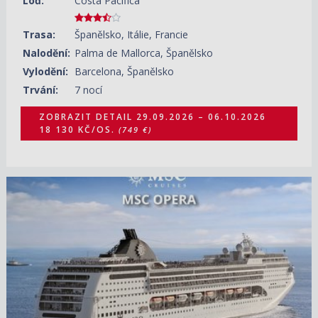
Loď:
Costa Pacifica
Trasa:
Španělsko, Itálie, Francie
Nalodění:
Palma de Mallorca, Španělsko
Vylodění:
Barcelona, Španělsko
Trvání:
7 nocí
ZOBRAZIT DETAIL
29.09.2026 – 06.10.2026
18 130 KČ/OS.
(749 €)
12.08.2026 – 22.08.2026
ZOBRAZIT DETAIL
38 210 KČ/OS.
(1 579 €)
22.08.2026 – 01.09.2026
ZOBRAZIT DETAIL
33 370 KČ/OS.
(1 379 €)
01.09.2026 – 11.09.2026
ZOBRAZIT DETAIL
28 290 KČ/OS.
(1 169 €)