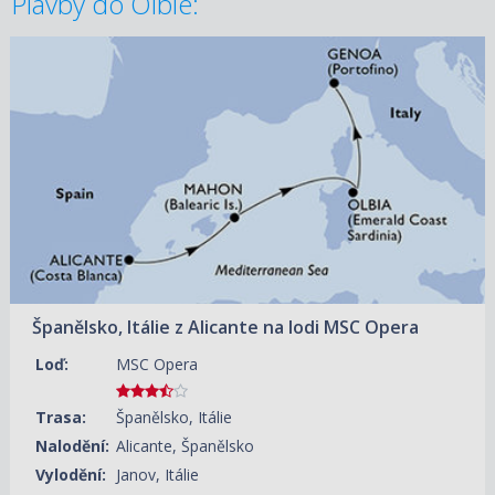
Plavby do Olbie:
07.10.2026 – 10.10.2026
ZOBRAZIT DETAIL
5 540 KČ/OS.
(229 €)
Španělsko, Itálie z Alicante na lodi MSC Opera
Loď:
MSC Opera
Trasa:
Španělsko, Itálie
Nalodění:
Alicante, Španělsko
Vylodění:
Janov, Itálie