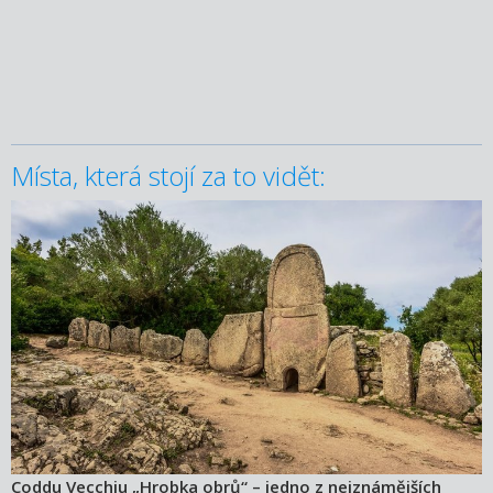
Místa, která stojí za to vidět:
Coddu Vecchiu „Hrobka obrů“ – jedno z nejznámějších