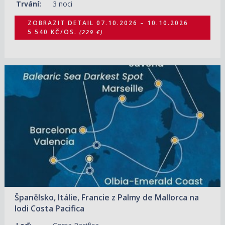
Trvání:
3 noci
ZOBRAZIT DETAIL
07.10.2026 – 10.10.2026
5 540 KČ/OS.
(229 €)
29.09.2026 – 06.10.2026
ZOBRAZIT DETAIL
18 130 KČ/OS.
(749 €)
Španělsko, Itálie, Francie z Palmy de Mallorca na
lodi Costa Pacifica