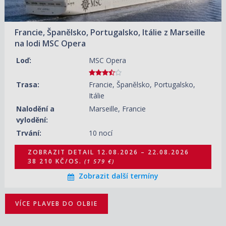
11.09.2026 – 21.09.2026
ZOBRAZIT DETAIL
28 530 KČ/OS.
(1 179 €)
Francie, Španělsko, Portugalsko, Itálie z Marseille
21.09.2026 – 01.10.2026
ZOBRAZIT DETAIL
na lodi MSC Opera
26 110 KČ/OS.
(1 079 €)
Loď:
MSC Opera
Trasa:
Francie, Španělsko, Portugalsko,
Itálie
Nalodění a
Marseille, Francie
vylodění:
Trvání:
10 nocí
ZOBRAZIT DETAIL
12.08.2026 – 22.08.2026
38 210 KČ/OS.
(1 579 €)
Zobrazit další termíny
VÍCE PLAVEB DO OLBIE