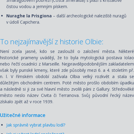
Smaragdovém pobřeží (Costa Smeralda) s pláží s křišťálově
čistou vodou a jemným pískem.
Nuraghe la Prisgiona
– další archeologické naleziště nuragů
v údolí Capichera.
To nejzajímavější z historie Olbie:
Není zcela jasné, kdo se zasloužil o založení města. Některé
historické prameny uvádějí, že to byla mytologická postava Iolao
nebo řečtí osadníci z Marseille. Nejpravděpodobnějším zakladatelem
však byly punské kmeny, které zde působily mezi 6. a 4. stoletím př.
n. l. V římském období zažívala Olbia velký rozkvět a stala se
důležitým obchodním centrem. Poté město prošlo obdobím úpadku
a následně si ji za své hlavní město zvolili páni z Gallury. Středověké
město neslo název Civita či Terranova. Svůj původní řecký název
získalo zpět až v roce 1939.
Užitečné informace
Jak správně vybrat plavbu lodí?