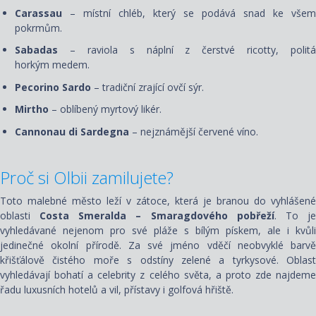
Carassau
– místní chléb, který se podává snad ke všem
pokrmům.
Sabadas
– raviola s náplní z čerstvé ricotty, politá
horkým medem.
Pecorino Sardo
– tradiční zrající ovčí sýr.
Mirtho
– oblíbený myrtový likér.
Cannonau di Sardegna
– nejznámější červené víno.
Proč si Olbii zamilujete?
Toto malebné město leží v zátoce, která je branou do vyhlášené
oblasti
Costa Smeralda –
Smaragdového pobřeží
. To j
vyhledávané nejenom pro své pláže s bílým pískem, ale i kvůli
jedinečné okolní přírodě. Za své jméno vděčí neobvyklé barvě
křišťálově čistého moře s odstíny zelené a tyrkysové. Oblast
vyhledávají bohatí a celebrity z celého světa, a proto zde najdeme
řadu luxusních hotelů a vil, přístavy i golfová hřiště.