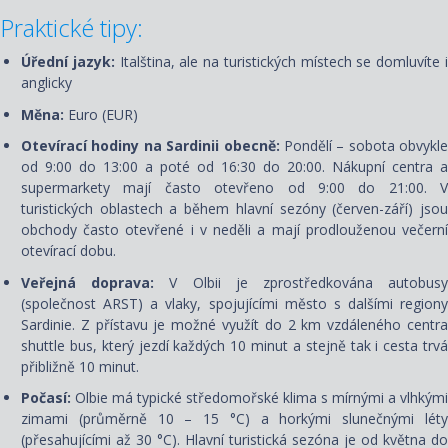
Praktické tipy:
Úřední jazyk:
Italština, ale na turistických místech se domluvíte 
anglicky
Měna:
Euro (EUR)
Otevírací hodiny na Sardinii obecně:
Pondělí – sobota obvykle
od 9:00 do 13:00 a poté od 16:30 do 20:00. Nákupní centra a
supermarkety mají často otevřeno od 9:00 do 21:00. V
turistických oblastech a během hlavní sezóny (červen-září) jsou
obchody často otevřené i v neděli a mají prodlouženou večerní
otevírací dobu.
Veřejná doprava:
V Olbii je zprostředkována autobus
(společnost ARST) a vlaky, spojujícími město s dalšími regiony
Sardinie. Z přístavu je možné využít do 2 km vzdáleného centra
shuttle bus, který jezdí každých 10 minut a stejně tak i cesta trvá
přibližně 10 minut.
Počasí:
Olbie má typické středomořské klima s mírnými a vlhkými
zimami (průměrně 10 – 15 °C) a horkými slunečnými léty
(přesahujícími až 30 °C). Hlavní turistická sezóna je od května do