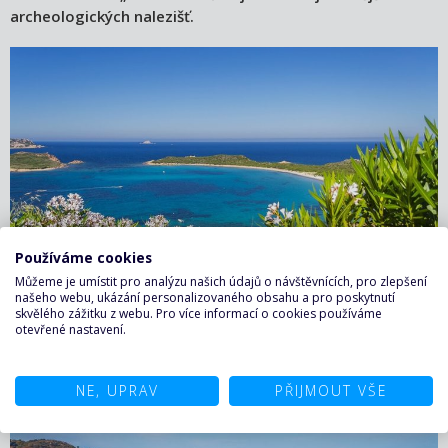
archeologických nalezišť.
Používáme cookies
Můžeme je umístit pro analýzu našich údajů o návštěvnících, pro zlepšení
našeho webu, ukázání personalizovaného obsahu a pro poskytnutí
Rozkvetlé oleandery v chráněné mořské oblasti Tavolara
skvělého zážitku z webu. Pro více informací o cookies používáme
a pohled na otevřené moře v Olbii.
otevřené nastavení.
NE, UPRAV
PŘIJMOUT VŠE