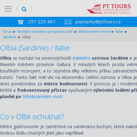
257 225 467
poptavky@pttours.cz
Úvod
Nejlepší destinace pro plavbu lodí
Středozemní moře
Itálie
Sardinie
Olbia
Olbia (Sardinie) / Itálie
Olbia
se nachází na severovýchodě
italského
ostrova Sardinie
a j
hlavním městem provincie Gallura. V minulých letech prošla velmi
bouřlivým rozvojem, a to zejména díky velkému přílivu zahraničních
turistů. Tento fakt měl vliv na ekonomiku celého ostrova a Olbia je
dnes považována za
město budoucnosti
. V provozu je i moderní
letiště a
frekventovaný přístav
využívanými
výletními loděmi př
plavbě po
Středozemním moři
.
Co v Olbii ochutnat?
Místní gastronomie je zaměřená na sardinskou kuchyni, která nabízí
širokou škálu chutných jídel jako například: