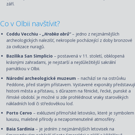
září.
Co v Olbii navštívit?
Coddu Vecchiu -
„Hrobka obrů“
– jedno z nejznámějších
archeologických nalezišť, nekropole pocházející z doby bronzové
za civilizace nuragů.
Bazilika San Simplicio
– postavená v 11. století, obklopená
krásnými zahradami, je nejstarší a nejdůležitější sakrální
památkou v Olbii.
Národní archeologické muzeum
– nachází se na ostrůvku
Peddone, před starým přístavem. Vystavené exponáty představují
historii města a přístavu, s důrazem na fénické, řecké, punské a
římské období. Je možné si zde prohlédnout vraky starověkých
nákladních lodí či středověkou loď.
Porto Cervo
– exkluzivní přímořské letovisko, které je symbolem
luxusu, malebné přírody a nezapomenutelné atmosféry.
Baia Sardinia
– je jedním z nejznámějších letovisek na