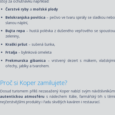
stojí za ochutnávku například:
Čerstvé ryby
a
mořské plody
Belokranjska povitica
– pečivo ve tvaru spirály se sladkou neb
slanou náplní,
Bujta repa
– hustá polévka z dušeného vepřového se spoustou
zeleniny,
Kraški pršut
– sušená šunka,
Frtalja
– bylinková omeleta
Prekmurska gibanica
– vrstvený dezert s mákem, vlašským
ořechy, jablky a tvarohem.
Proč si Koper zamilujete?
Dosud turismem příliš nezasažený Koper nabízí svým návštěvníkům
autentickou atmosféru
s nádechem Itálie, farmářský trh s těmi
nejčerstvějšími produkty i řadu skvělých kaváren i restaurací.