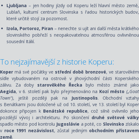
Ljubljana
– jen hodiny jízdy od Koperu leží hlavní město země
Lublaň, kulturní centrum Slovinska s řadou historických budov,
které určitě stojí za pozornost.
Izola, Portoroz, Piran
– nenechte si ujít ani další města krátkéh
slovinského pobřeží s neopakovatelnou atmosférou ovlivněnou
sousední Itálií.
To nejzajímavější z historie Koperu:
Koper
má své počátky ve
střední době bronzové
, ve starověké
sídle vybudovaném na ostrově v jihovýchodní části Koperského
zálivu. Za doby
starověkého Řecka
bylo město známé jako
Aegida
, v 6. století pak bylo přejmenováno na
Kozí město
(„Goa
Town“)
, ještě později pak na
Justinopolis
. Obchodní vztah
s Benátkami jsou doložené už od 10. století, ve 13. století byl Koper
dokonce připojen k
Benátské republice
, což silně ovlivnilo jeho
pozdější vývoj i architekturu. Po skončení
druhé světové války
spadlo město pod kontrolu
Jugoslávie
a poté, co
Slovinsko
získal
v
roce 1991 nezávislost
, zůstal jediným
obchodním přístave
země
.