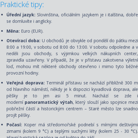
Praktické tipy:
Úřední jazyk:
Slovinština, oficiálním jazykem je i italština, dobře
se domluvíte i anglicky.
Měna:
Euro (EUR).
Otevírací doba:
U obchodů je obvykle od pondělí do pátku mez
8:00 a 19:00, v sobotu od 8:00 do 13:00. V sobotu odpoledne a v
neděli jsou obchody, s výjimkou velkých nákupních center,
zpravidla uzavřeny. V případě, že je v přístavu zakotvena výletní
loď, mohou mít některé obchody otevřeno i mimo tyto běžné
provozní hodiny.
Veřejná doprava:
Terminál přístavu se nachází přibližně 300 m
od hlavního náměstí, někdy je k dispozici kyvadlová doprava, ale
pěšky je to jen asi 5 minut. Nachází se zde i
moderní
panoramatický výtah
, který slouží jako spojnice mez
pobřežní částí a historickým centrem – Staré město lze snadno
projít pěšky.
Počasí:
Koper má středomořské podnebí s mírnými deštivými
zimami (kolem 9 °C) a teplými suchými léty (kolem 25 - 30 °C).
Hlavní turistická sezóna je od května do září.