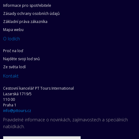
Informace pro spotřebitele
Zásady ochrany osobních údajů
Základní práva zákazníka
Mapa webu
O lodích
Proč na loď
Najděte svoji loď snů
Ze světa lodí
Kontakt
Cestovní kancelář PT Tours International
Lazarská 1719/5
110 00
Praha 1
info@pttours.cz
Pravidelné informace o novinkách, zajímavostech a speciálních
nabídkách.