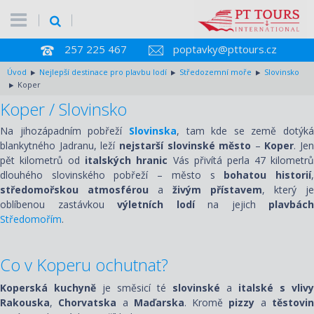
257 225 467
poptavky@pttours.cz
Úvod
Nejlepší destinace pro plavbu lodí
Středozemní moře
Slovinsko
Koper
Koper / Slovinsko
Na jihozápadním pobřeží
Slovinska
, tam kde se země dotýká
blankytného Jadranu, leží
nejstarší slovinské město
–
Koper
. Jen
pět kilometrů od
italských hranic
Vás přivítá perla 47 kilometr
dlouhého slovinského pobřeží – město s
bohatou historií
středomořskou atmosférou
a
živým přístavem
, který je
oblíbenou zastávkou
výletních lodí
na jejich
plavbách
Středomořím
.
Co v Koperu ochutnat?
Koperská kuchyně
je směsicí té
slovinské
a
italské s vlivy
Rakouska
,
Chorvatska
a
Maďarska
. Kromě
pizzy
a
těstovi