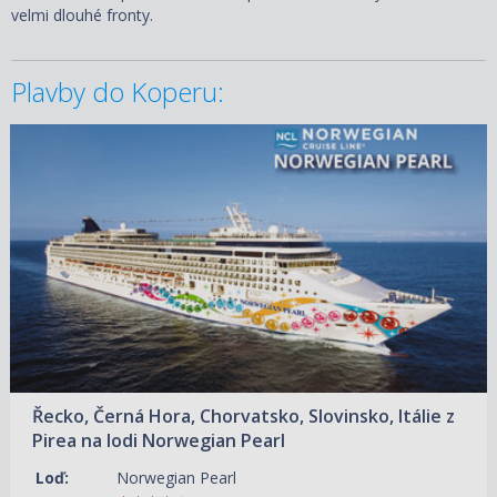
velmi dlouhé fronty.
Plavby do Koperu:
13.09.2026 – 20.09.2026
ZOBRAZIT DETAIL
18 200 KČ/OS.
(752 €)
11.10.2026 – 18.10.2026
ZOBRAZIT DETAIL
13 020 KČ/OS.
(538 €)
Řecko, Černá Hora, Chorvatsko, Slovinsko, Itálie z
Pirea na lodi Norwegian Pearl
Loď:
Norwegian Pearl