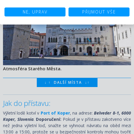
NE, UPRAV
PŘIJMOUT VŠE
Atmosféra Starého Města.
↓
↑
DALŠÍ MÍSTA
↓
↑
Jak do přístavu:
Výletní lodě kotví v
Port of Koper
, na adrese:
Belveder 8-1, 6000
Koper, Slovenia
.
Doporučení:
Pokud je v přístavu zakotveno více
než jedna výletní loď, snažte se vyhnout návratu na oběd mezi
13:00 a 15:00, protože se u bezpečnostní kontroly mohou tvořit