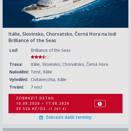
Itálie, Slovinsko, Chorvatsko, Černá Hora na lodi
Brilliance of the Seas
Loď:
Brilliance of the Seas
Trasa:
Itálie, Slovinsko, Chorvatsko, Černá Hora
Nalodění:
Terst, Itálie
Vylodění:
Civitavecchia, Itálie
Trvání:
7 nocí
ZOBRAZIT DETAIL
10.08.2026 – 17.08.2026
30 520 KČ/OS.
(1 261 €)
Zobrazit další termíny