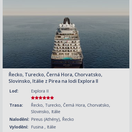
18.10.2027 – 27.10.2027
ZOBRAZIT DETAIL
118 580 KČ/OS.
(4 900 €)
Řecko, Turecko, Černá Hora, Chorvatsko,
Slovinsko, Itálie z Pirea na lodi Explora II
Loď:
Explora II
Trasa:
Řecko, Turecko, Černá Hora, Chorvatsko,
Slovinsko, Itálie
Nalodění:
Pireus (Athény), Řecko
Vylodění:
Fusina , Itálie