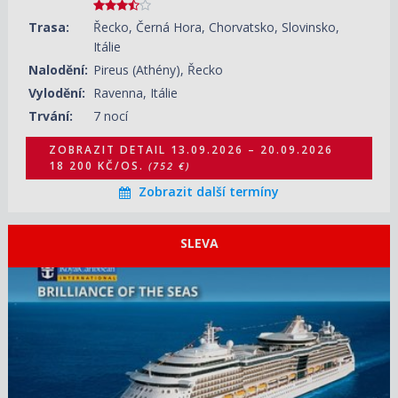
Trasa:
Řecko, Černá Hora, Chorvatsko, Slovinsko,
Itálie
Nalodění:
Pireus (Athény), Řecko
Vylodění:
Ravenna, Itálie
Trvání:
7 nocí
ZOBRAZIT DETAIL
13.09.2026 – 20.09.2026
18 200 KČ/OS.
(752 €)
Zobrazit další termíny
SLEVA
ZOBRAZIT DETAIL
10.08.2026 – 17.08.2026
30 520 KČ/OS.
(1 261 €)
ZOBRAZIT DETAIL
21.09.2026 – 28.09.2026
29 500 KČ/OS.
(1 219 €)