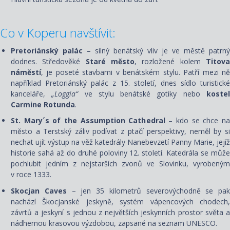
Co v Koperu navštívit:
Pretoriánský palác
– silný benátský vliv je ve městě patrný
dodnes. Středověké
Staré město
, rozložené kolem
Titov
náměstí
, je poseté stavbami v benátském stylu. Patří mezi ně
například Pretoriánský palác z 15. století, dnes sídlo turistické
kanceláře,
„Loggia“
ve stylu benátské gotiky nebo
koste
Carmine Rotunda
.
St. Mary´s of the Assumption Cathedral
– kdo se chce na
město a Terstský záliv podívat z ptačí perspektivy, neměl by si
nechat ujít výstup na věž katedrály Nanebevzetí Panny Marie, jejíž
historie sahá až do druhé poloviny 12. století. Katedrála se může
pochlubit jedním z nejstarších zvonů ve Slovinku, vyrobeným
v roce 1333.
Skocjan Caves
– jen 35 kilometrů severovýchodně se pak
nachází Škocjanské jeskyně, systém vápencových chodech,
závrtů a jeskyní s jednou z největších jeskynních prostor světa a
nádhernou krasovou výzdobou, zapsané na seznam UNESCO.