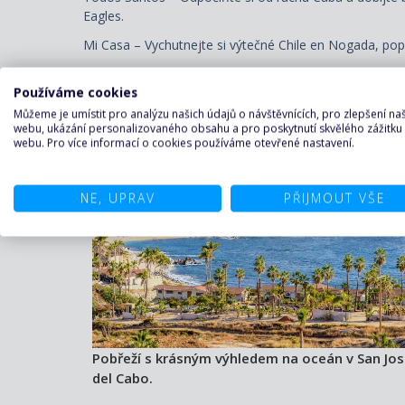
Eagles.
Mi Casa – Vychutnejte si výtečné Chile en Nogada, popu
Používáme cookies
Místa, která stojí za to vidět:
Můžeme je umístit pro analýzu našich údajů o návštěvnících, pro zlepšení n
webu, ukázání personalizovaného obsahu a pro poskytnutí skvělého zážitku
webu. Pro více informací o cookies používáme otevřené nastavení.
NE, UPRAV
PŘIJMOUT VŠE
Pobřeží s krásným výhledem na oceán v San Jo
del Cabo.