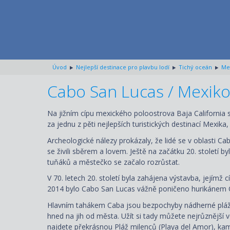
Úvod
Nejlepší destinace pro plavbu lodí
Tichý oceán
Me
Cabo San Lucas / Mexik
Na jižním cípu mexického poloostrova Baja California 
za jednu z pěti nejlepších turistických destinací Mexik
Archeologické nálezy prokázaly, že lidé se v oblasti Cabo
se živili sběrem a lovem. Ještě na začátku 20. století
tuňáků a městečko se začalo rozrůstat.
V 70. letech 20. století byla zahájena výstavba, jejímž
2014 bylo Cabo San Lucas vážně poničeno hurikánem Odi
Hlavním tahákem Caba jsou bezpochyby nádherné pláže. 
hned na jih od města. Užít si tady můžete nejrůznější
najdete překrásnou Pláž milenců (Playa del Amor), kam