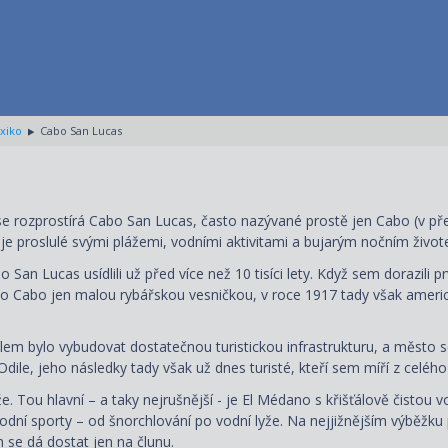
xiko
Cabo San Lucas
o
se rozprostírá Cabo San Lucas, často nazývané prostě jen Cabo (v p
a, je proslulé svými plážemi, vodními aktivitami a bujarým nočním živo
 San Lucas usídlili už před více než 10 tisíci lety. Když sem dorazili p
 bylo Cabo jen malou rybářskou vesničkou, v roce 1917 tady však amer
 cílem bylo vybudovat dostatečnou turistickou infrastrukturu, a město 
le, jeho následky tady však už dnes turisté, kteří sem míří z celého
Tou hlavní – a taky nejrušnější - je El Médano s křišťálově čistou v
 vodní sporty – od šnorchlování po vodní lyže. Na nejjižnějším výbě
 se dá dostat jen na člunu.