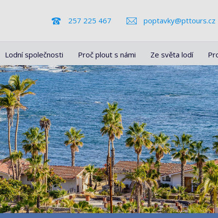
257 225 467
poptavky@pttours.cz
Lodní společnosti
Proč plout s námi
Ze světa lodí
Pr