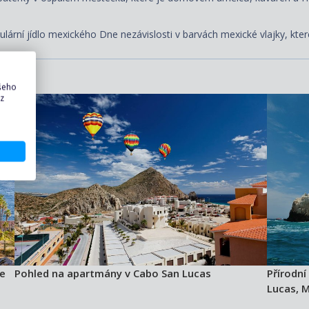
lární jídlo mexického Dne nezávislosti v barvách mexické vlajky, kter
ašeho
 z
se
Pohled na apartmány v Cabo San Lucas
Přírodní
Lucas, 