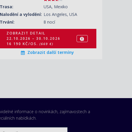
Trasa:
USA, Mexiko
Nalodění a vylodění:
Los Angeles, USA
Trvání:
8 nocí
ZOBRAZIT DETAIL
22.10.2026 – 30.10.2026
16 190 KČ/OS.
(669 €)
Zobrazit další termíny
videlné informace o novinkách, zajímavostech a
ciálních nabídkách.