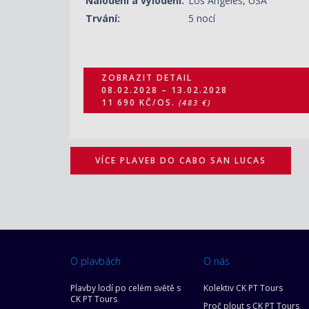
Nalodění a vylodění:
Los Angeles, USA
Trvání:
5 nocí
ZOBRAZIT DETAIL
08.02.2028 – 13.02.2028
11 690 KČ/OS.
(483 €)
VÍCE PLAVEB DO CABO SAN LUCAS
O plavbách
O nás
Plavby lodí po celém světě s
Kolektiv CK PT Tours
CK PT Tours
Proč plout s CK PT Tours