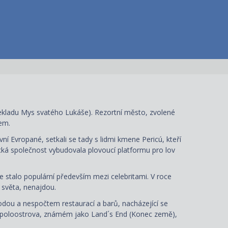
řekladu Mys svatého Lukáše). Rezortní město, zvolené
tem.
rvní Evropané, setkali se tady s lidmi kmene Pericú, kteří
ická společnost vybudovala plovoucí platformu pro lov
se stalo populární především mezi celebritami. V roce
 světa, nenajdou.
odou a nespočtem restaurací a barů, nacházející se
žku poloostrova, známém jako Land´s End (Konec země),