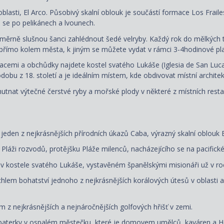
oblasti, El Arco. Působivý skalní oblouk je součástí formace Los Frai
se po pelikánech a lvounech.
rně slušnou šanci zahlédnout šedé velryby. Každý rok do mělkých tepl
přímo kolem města, k jiným se můžete vydat v rámci 3-4hodinové plavb
cemi a obchůdky najdete kostel svatého Lukáše (Iglesia de San Luca
dobu z 18. století a je ideálním místem, kde obdivovat místní architekt
nat výtečné čerstvé ryby a mořské plody v některé z místních resta
jeden z nejkrásnějších přírodních úkazů Caba, výrazný skalní oblouk E
 Pláži rozvodů, protějšku Pláže milenců, nacházejícího se na pacifick
 v kostele svatého Lukáše, vystavěném španělskými misionáři už v ro
m bohatství jednoho z nejkrásnějších korálových útesů v oblasti a u
m z nejkrásnějších a nejnáročnějších golfových hřišť v zemi.
baterky v ospalém městečku, které je domovem umělců, kaváren a Ho