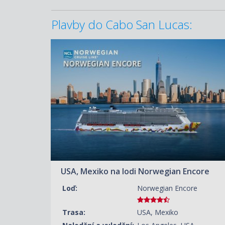
Plavby do Cabo San Lucas:
ZOBRAZIT DETAIL
08.02.2028 – 13.02.2028
11 690 KČ/OS.
(483 €)
USA, Mexiko na lodi Norwegian Encore
Loď:
Norwegian Encore
Trasa:
USA, Mexiko