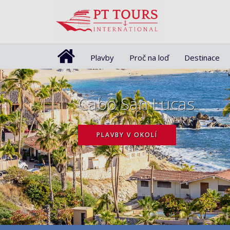
Plavby
Proč na loď
Destinace
Cabo San Lucas
PLAVBY V OKOLÍ