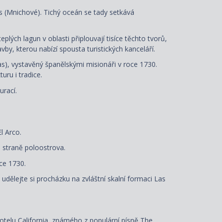
les (Mnichové). Tichý oceán se tady setkává
ých lagun v oblasti připlouvají tisíce těchto tvorů,
y, kterou nabízí spousta turistických kanceláří.
s), vystavěný španělskými misionáři v roce 1730.
uru i tradice.
urací.
l Arco.
é straně poloostrova.
ce 1730.
dělejte si procházku na zvláštní skalní formaci Las
telu California, známého z populární písně The