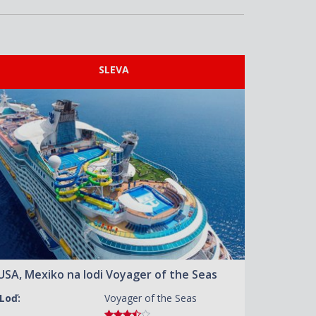
SLEVA
ZOBRAZIT DETAIL
22.10.2026 – 30.10.2026
16 190 KČ/OS.
(669 €)
ZOBRAZIT DETAIL
05.11.2026 – 13.11.2026
16 720 KČ/OS.
(691 €)
USA, Mexiko na lodi Voyager of the Seas
Loď:
Voyager of the Seas