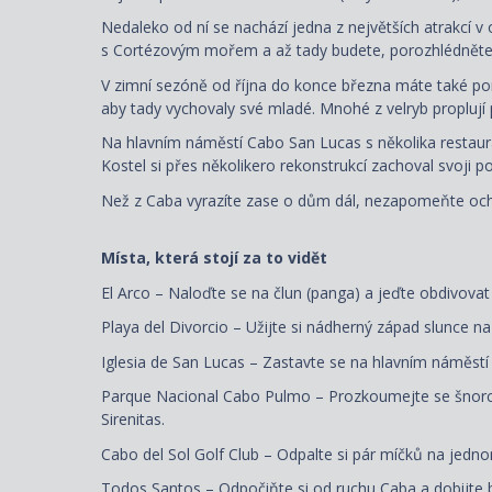
Nedaleko od ní se nachází jedna z největších atrakcí v 
s Cortézovým mořem a až tady budete, porozhlédněte 
V zimní sezóně od října do konce března máte také pomě
aby tady vychovaly své mladé. Mnohé z velryb proplují 
Na hlavním náměstí Cabo San Lucas s několika restaura
Kostel si přes několikero rekonstrukcí zachoval svoji po
Než z Caba vyrazíte zase o dům dál, nezapomeňte ochut
Místa, která stojí za to vidět
El Arco – Naloďte se na člun (panga) a jeďte obdivovat 
Playa del Divorcio – Užijte si nádherný západ slunce na
Iglesia de San Lucas – Zastavte se na hlavním náměstí
Parque Nacional Cabo Pulmo – Prozkoumejte se šnorchle
Sirenitas.
Cabo del Sol Golf Club – Odpalte si pár míčků na jedno
Todos Santos – Odpočiňte si od ruchu Caba a dobijte 