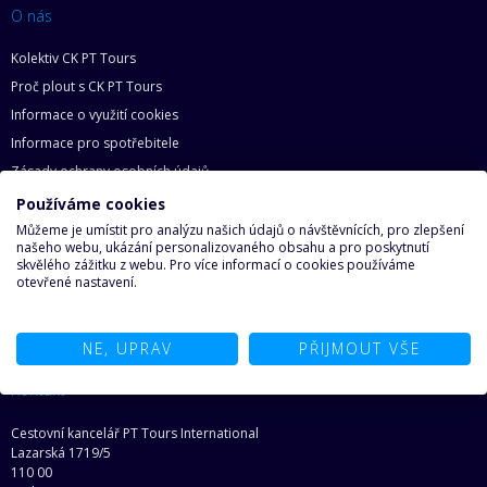
O nás
Kolektiv CK PT Tours
Proč plout s CK PT Tours
Informace o využití cookies
Informace pro spotřebitele
Zásady ochrany osobních údajů
Základní práva zákazníka
Používáme cookies
Mapa webu
Můžeme je umístit pro analýzu našich údajů o návštěvnících, pro zlepšení
našeho webu, ukázání personalizovaného obsahu a pro poskytnutí
O lodích
skvělého zážitku z webu. Pro více informací o cookies používáme
otevřené nastavení.
Proč na loď
Najděte svoji loď snů
NE, UPRAV
PŘIJMOUT VŠE
Ze světa lodí
Kontakt
Cestovní kancelář PT Tours International
Lazarská 1719/5
110 00