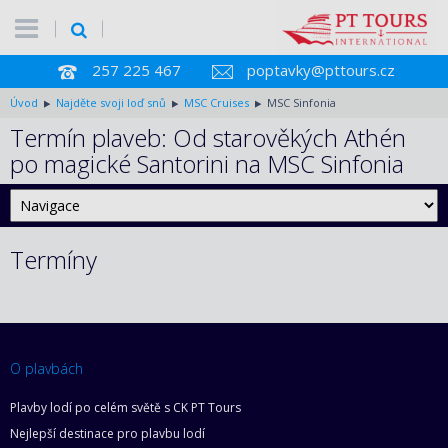
257 225 467
poptavky@pttours.cz
Úvod
Najděte svoji loď snů
MSC Cruises
MSC Sinfonia
Termín plaveb: Od starověkých Athén
po magické Santorini na MSC Sinfonia
Termíny
O plavbách
Plavby lodí po celém světě s CK PT Tours
Nejlepší destinace pro plavbu lodí