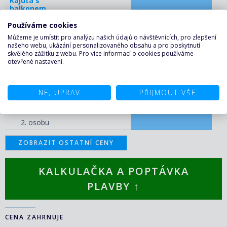
Kajuta s
balkonem
30 370 Kč/os.
cena za 1. a
(1 255 €)
Používáme cookies
2. osobu
Můžeme je umístit pro analýzu našich údajů o návštěvnících, pro zlepšení
Apartmá
našeho webu, ukázání personalizovaného obsahu a pro poskytnutí
Club s
skvělého zážitku z webu. Pro více informací o cookies používáme
balkonem
otevřené nastavení.
94 990 Kč/os.
cena za 1. a
(3 925 €)
2. osobu
NE, UPRAV
PŘIJMOUT VŠE
Apartmá
183 680 Kč/os.
cena za 1. a
(7 590 €)
2. osobu
ZOBRAZIT OSTATNÍ CENY
KALKULAČKA A POPTÁVKA
PLAVBY ↑
CENA ZAHRNUJE