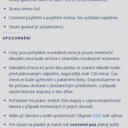
Stravu mimo loď.
Cestovní pojištění a pojištění storna. Na vyžádání zajistíme.
Vízum (pokud je vyžadováno).
UPOZORNĚNÍ
Ceny jsou pohyblivé a uvedená cena je pouze orientační.
Aktuální cena bude určena v okamžiku nezávazné rezervace.
Nalodění (check-in) první den plavby se uzavírá několik hodin
před plánovaným odplutím, nejpozději však 120 minut. Čas
check-in bude upřesněn s palubními lístky. Doporučujeme se
do přístavu dostavit s dostatečným předstihem, v případě
vlastní letecké dopravy o den dříve.
Pořadatel má právo změnit číslo kajuty v zájmu bezpečnosti
klienta v případě technických či jiných důvodů.
Máte již členství u lodní společnosti? Objevte
ZDE
svět výhod.
Pro účast na plavbě je nutné mít
cestovní pas
platný ještě