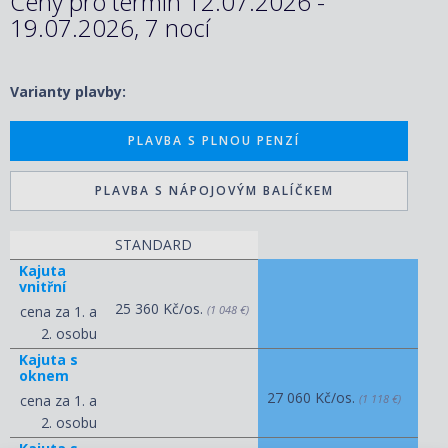
Ceny pro termín 12.07.2026 -
19.07.2026, 7 nocí
Varianty plavby:
PLAVBA S PLNOU PENZÍ
PLAVBA S NÁPOJOVÝM BALÍČKEM
STANDARD
Kajuta
vnitřní
25 360 Kč/os.
cena za 1. a
(1 048 €)
2. osobu
Kajuta s
oknem
27 060 Kč/os.
cena za 1. a
(1 118 €)
2. osobu