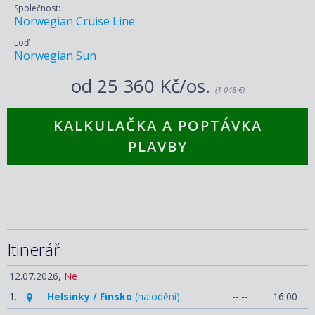
Společnost:
Norwegian Cruise Line
Loď:
Norwegian Sun
od
25 360 Kč/os.
(1 048 €)
KALKULAČKA A POPTÁVKA
PLAVBY
Itinerář
12.07.2026,
Ne
1.
Helsinky / Finsko
(nalodění)
--:--
16:00