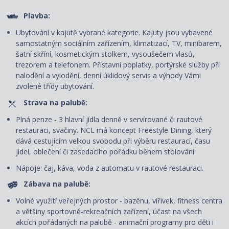
Plavba:
Ubytování v kajutě vybrané kategorie. Kajuty jsou vybavené
samostatným sociálním zařízením, klimatizací, TV, minibarem,
šatní skříní, kosmetickým stolkem, vysoušečem vlasů,
trezorem a telefonem. P
řístavní poplatky, portýrské služby při
nalodění a vylodění, denní úklidový servis
a výhody Vámi
zvolené třídy ubytování.
Strava na palubě:
Plná penze - 3 hlavní jídla denně v servírované či rautové
restauraci, svačiny. NCL má koncept Freestyle Dining
, který
dává cestujícím velkou svobodu při výběru restaurací, času
jídel, oblečení či zasedacího pořádku během stolování.
Nápoje: čaj, káva, voda z automatu v rautové restauraci.
Zábava na palubě:
Volné využití veřejných prostor - bazénu, vířivek, fitness centra
a většiny sportovně-rekreačních zařízení, účast na všech
akcích pořádaných na palubě - animační programy pro děti i