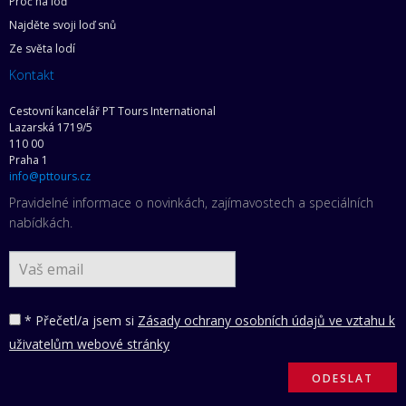
Proč na loď
Najděte svoji loď snů
Ze světa lodí
Kontakt
Cestovní kancelář PT Tours International
Lazarská 1719/5
110 00
Praha 1
info@pttours.cz
Pravidelné informace o novinkách, zajímavostech a speciálních
nabídkách.
* Přečetl/a jsem si
Zásady ochrany osobních údajů ve vztahu k
uživatelům webové stránky