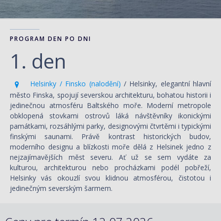
PROGRAM DEN PO DNI
1. den
Helsinky / Finsko (nalodění)
/ Helsinky, elegantní hlavní
město Finska, spojují severskou architekturu, bohatou historii i
jedinečnou atmosféru Baltského moře. Moderní metropole
obklopená stovkami ostrovů láká návštěvníky ikonickými
památkami, rozsáhlými parky, designovými čtvrtěmi i typickými
finskými saunami. Právě kontrast historických budov,
moderního designu a blízkosti moře dělá z Helsinek jedno z
nejzajímavějších měst severu. Ať už se sem vydáte za
kulturou, architekturou nebo procházkami podél pobřeží,
Helsinky vás okouzlí svou klidnou atmosférou, čistotou i
jedinečným severským šarmem.