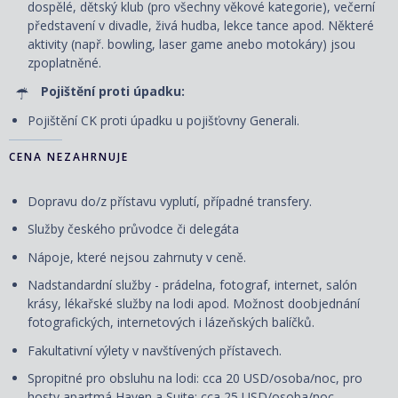
dospělé, dětský klub (pro všechny věkové kategorie), večerní
představení v divadle, živá hudba, lekce tance apod. Některé
aktivity (např. bowling, laser game anebo motokáry) jsou
zpoplatněné.
Pojištění proti úpadku:
Pojištění CK proti úpadku u pojišťovny Generali.
CENA NEZAHRNUJE
Dopravu do/z přístavu vyplutí, případné transfery.
Služby českého průvodce či delegáta
Nápoje, které nejsou zahrnuty v ceně.
Nadstandardní služby - prádelna, fotograf, internet, salón
krásy, lékařské služby na lodi apod. Možnost doobjednání
fotografických, internetových i lázeňských balíčků.
Fakultativní výlety v navštívených přístavech.
Spropitné pro obsluhu na lodi: cca 20 USD/osoba/noc, pro
hosty apartmá Haven a Suite: cca 25 USD/osoba/noc.