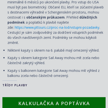
minimálně 6 měsíců po ukončení plavby. Pro vstup do USA
musí být pas biometrický. Občané EU, kteří se zúčastní plaveb
s destinacemi výhradně v Schengenském prostoru, mohou
cestovat i s
občanským průkazem
. Přehled
důležitých
podmínek
a poplatků k plavbě najdete
zde:
https://www.pttours.cz/proc-na-lod/vstupni-pozadavky
.
Cestující je sám zodpovědný za dodržení vstupních podmínek
do všech navštívených zemí. Podmínky se mohou kdykoli
změnit.
Některé kajuty s oknem na 6. palubě mají omezený výhled.
Kajuty s oknem kategorie Sail Away mohou mít zcela nebo
částečně zakrytý výhled.
Kajuty s balkonem kategorie Sail Away mohou mít výhled z
balkonu zcela nebo částečně omezený.
TŘÍDY PLAVBY
KALKULAČKA A POPTÁVKA