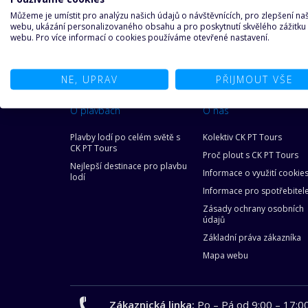
29.08.2026
05.09.2026
24 900 Kč/os.
(1 0
Můžeme je umístit pro analýzu našich údajů o návštěvnících, pro zlepšení n
webu, ukázání personalizovaného obsahu a pro poskytnutí skvělého zážitku
webu. Pro více informací o cookies používáme otevřené nastavení.
29.08.2026
05.09.2026
18 150 Kč/os.
(750
NE, UPRAV
PŘIJMOUT VŠE
O plavbách
O nás
Plavby lodí po celém světě s
Kolektiv CK PT Tours
CK PT Tours
Proč plout s CK PT Tours
Nejlepší destinace pro plavbu
Informace o využití cookie
lodí
Informace pro spotřebitel
Zásady ochrany osobních
údajů
Základní práva zákazníka
Mapa webu
Zákaznická linka:
Po – Pá od 9:00 – 17:0