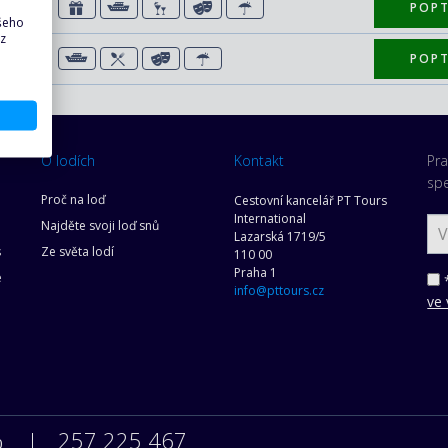
POP
29 €)
ašeho
 z
POP
 €)
O lodích
Kontakt
Pra
spe
Proč na loď
Cestovní kancelář PT Tours
International
Najděte svoji loď snů
Lazarská 1719/5
s
Ze světa lodí
110 00
Praha 1
e
*
info@pttours.cz
ve 
257 225 467
0