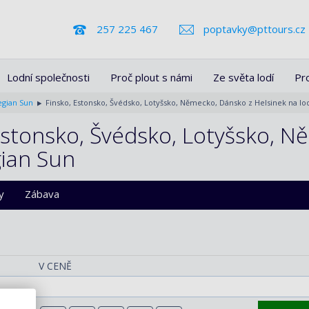
257 225 467
poptavky@pttours.cz
Lodní společnosti
Proč plout s námi
Ze světa lodí
Pr
gian Sun
Finsko, Estonsko, Švédsko, Lotyšsko, Německo, Dánsko z Helsinek na l
Estonsko, Švédsko, Lotyšsko, 
gian Sun
y
Zábava
V CENĚ