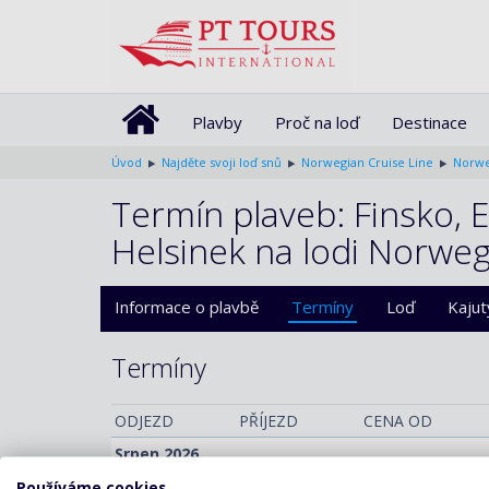
Plavby
Proč na loď
Destinace
Úvod
Najděte svoji loď snů
Norwegian Cruise Line
Norwe
Termín plaveb: Finsko, 
Helsinek na lodi Norwe
Informace o plavbě
Termíny
Loď
Kajut
Termíny
ODJEZD
PŘÍJEZD
CENA OD
Srpen 2026
Používáme cookies