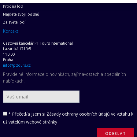
Proč na loď
Najděte svoji loď snů
Ze světa lodí
Kontakt
Cestovní kancelář PT Tours International
Lazarská 1719/5
110 00
Praha 1
info@pttours.cz
Pravidelné informace o novinkách, zajímavostech a speciálních
nabídkách.
* Přečetl/a jsem si
Zásady ochrany osobních údajů ve vztahu k
uživatelům webové stránky