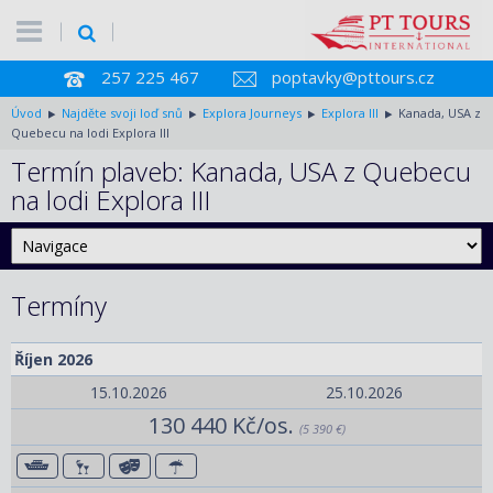
257 225 467
poptavky@pttours.cz
Úvod
Najděte svoji loď snů
Explora Journeys
Explora III
Kanada, USA z
Quebecu na lodi Explora III
Termín plaveb: Kanada, USA z Quebecu
na lodi Explora III
Termíny
Říjen 2026
15.10.2026
25.10.2026
130 440 Kč/os.
(5 390 €)