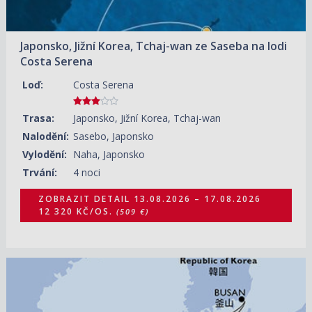
Japonsko, Jižní Korea, Tchaj-wan ze Saseba na lodi
Costa Serena
Loď:
Costa Serena
Trasa:
Japonsko, Jižní Korea, Tchaj-wan
Nalodění:
Sasebo, Japonsko
Vylodění:
Naha, Japonsko
Trvání:
4 noci
ZOBRAZIT DETAIL
13.08.2026 – 17.08.2026
12 320 KČ/OS.
(509 €)
14.08.2026 – 18.08.2026
ZOBRAZIT DETAIL
14 500 KČ/OS.
(599 €)