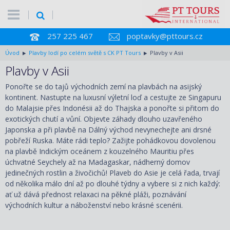
257 225 467
poptavky@pttours.cz
Úvod
Plavby lodí po celém světě s CK PT Tours
Plavby v Asii
Plavby v Asii
Ponořte se do tajů východních zemí na plavbách na asijský
kontinent. Nastupte na luxusní výletní loď a cestujte ze Singapuru
do Malajsie přes Indonésii až do Thajska a ponořte si přitom do
exotických chutí a vůní. Objevte záhady dlouho uzavřeného
Japonska a při plavbě na Dálný východ nevynechejte ani drsné
pobřeží Ruska. Máte rádi teplo? Zažijte pohádkovou dovolenou
na plavbě Indickým oceánem z kouzelného Mauritiu přes
úchvatné Seychely až na Madagaskar, nádherný domov
jedinečných rostlin a živočichů! Plaveb do Asie je celá řada, trvají
od několika málo dní až po dlouhé týdny a vybere si z nich každý:
ať už dává přednost relaxaci na pěkné pláži, poznávání
východních kultur a náboženství nebo krásné scenérii.