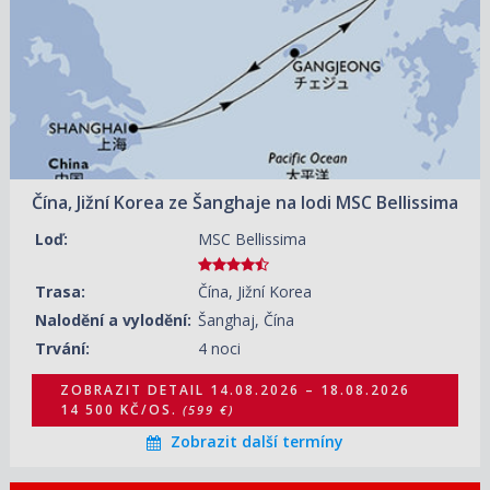
23.08.2026 – 27.08.2026
ZOBRAZIT DETAIL
12 080 KČ/OS.
(499 €)
27.08.2026 – 31.08.2026
ZOBRAZIT DETAIL
10 870 KČ/OS.
(449 €)
31.08.2026 – 04.09.2026
ZOBRAZIT DETAIL
12 080 KČ/OS.
(499 €)
Čína, Jižní Korea ze Šanghaje na lodi MSC Bellissima
04.09.2026 – 08.09.2026
ZOBRAZIT DETAIL
9 660 KČ/OS.
(399 €)
Loď:
MSC Bellissima
08.09.2026 – 12.09.2026
ZOBRAZIT DETAIL
10 870 KČ/OS.
Trasa:
Čína, Jižní Korea
(449 €)
Nalodění a vylodění:
Šanghaj, Čína
12.09.2026 – 16.09.2026
ZOBRAZIT DETAIL
Trvání:
4 noci
10 870 KČ/OS.
(449 €)
ZOBRAZIT DETAIL
14.08.2026 – 18.08.2026
14 500 KČ/OS.
(599 €)
Zobrazit další termíny