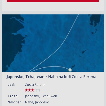
10.08.2026 – 13.08.2026
ZOBRAZIT DETAIL
9 410 KČ/OS.
(389 €)
Japonsko, Tchaj-wan z Naha na lodi Costa Serena
Loď:
Costa Serena
Trasa:
Japonsko, Tchaj-wan
Nalodění:
Naha, Japonsko