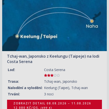
08.08.2026 – 11.08.2026
ZOBRAZIT DETAIL
12 080 KČ/OS.
(499 €)
Tchaj-wan, Japonsko z Keelungu (Taipeje) na lodi
Costa Serena
Loď:
Costa Serena
Trasa:
Tchaj-wan, Japonsko
Nalodění a vylodění:
Keelung (Taipei), Tchaj-wan
Trvání:
3 noci
ZOBRAZIT DETAIL
08.08.2026 – 11.08.2026
12 080 KČ/OS.
(499 €)