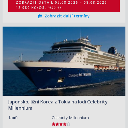
ZOBRAZIT DETAIL
05.08.2026 – 08.08.2026
12 080 KČ/OS.
(499 €)
Zobrazit další termíny
06.08.2026 – 18.08.2026
ZOBRAZIT DETAIL
47 940 KČ/OS.
(1 981 €)
30.08.2026 – 11.09.2026
ZOBRAZIT DETAIL
41 700 KČ/OS.
(1 723 €)
11.09.2026 – 23.09.2026
ZOBRAZIT DETAIL
42 880 KČ/OS.
(1 772 €)
26.03.2027 – 07.04.2027
ZOBRAZIT DETAIL
51 840 KČ/OS.
(2 142 €)
Japonsko, Jižní Korea z Tokia na lodi Celebrity
07.04.2027 – 19.04.2027
ZOBRAZIT DETAIL
Millennium
56 170 KČ/OS.
(2 321 €)
Loď:
Celebrity Millennium
01.05.2027 – 13.05.2027
ZOBRAZIT DETAIL
55 590 KČ/OS.
(2 297 €)