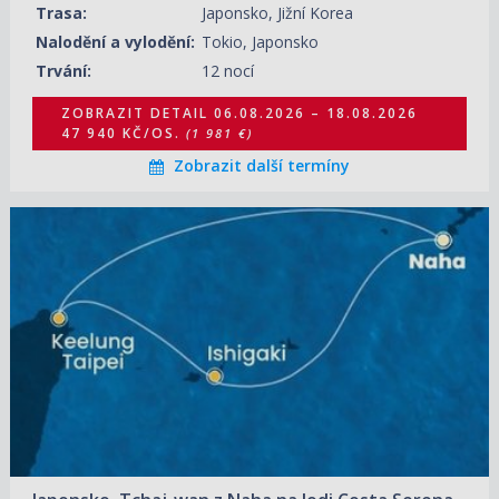
Trasa:
Japonsko, Jižní Korea
08.06.2027 – 20.06.2027
ZOBRAZIT DETAIL
Nalodění a vylodění:
Tokio, Japonsko
52 560 KČ/OS.
(2 172 €)
Trvání:
12 nocí
ZOBRAZIT DETAIL
06.08.2026 – 18.08.2026
47 940 KČ/OS.
(1 981 €)
Zobrazit další termíny
06.08.2026 – 10.08.2026
ZOBRAZIT DETAIL
12 800 KČ/OS.
(529 €)
17.08.2026 – 21.08.2026
ZOBRAZIT DETAIL
12 800 KČ/OS.
(529 €)