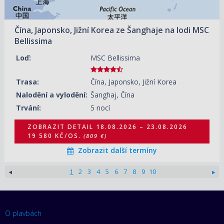
25.09.2027 – 30.09.2027
ZOBRAZIT DETAIL
14 010 KČ/OS.
(579 €)
Čína, Japonsko, Jižní Korea ze Šanghaje na lodi MSC
Bellissima
Loď:
MSC Bellissima
Trasa:
Čína, Japonsko, Jižní Korea
Nalodění a vylodění:
Šanghaj, Čína
Trvání:
5 nocí
ZOBRAZIT DETAIL
18.08.2026 – 23.08.2026
19 580 KČ/OS.
(809 €)
Zobrazit další termíny
1
2
3
4
5
6
7
8
9
10
O plavbách