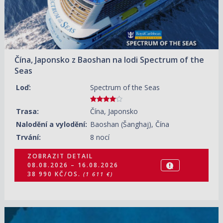
Čína, Japonsko z Baoshan na lodi Spectrum of the
Seas
Loď:
Spectrum of the Seas
Trasa:
Čína, Japonsko
Nalodění a vylodění:
Baoshan (Šanghaj), Čína
Trvání:
8 nocí
ZOBRAZIT DETAIL
08.08.2026 – 16.08.2026
38 990 KČ/OS.
(1 611 €)