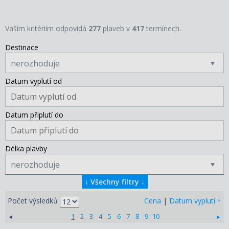
Vaším kritériím odpovídá
277
plaveb v
417
termínech.
Destinace
nerozhoduje
Datum vyplutí od
Datum připlutí do
Délka plavby
nerozhoduje
↓
Všechny filtry
↓
↑
Počet výsledků
Cena
|
Datum vyplutí
1
2
3
4
5
6
7
8
9
10