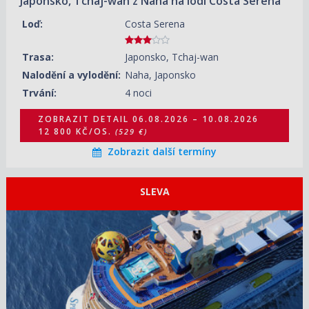
Japonsko, Tchaj-wan z Naha na lodi Costa Serena
Loď:
Costa Serena
Trasa:
Japonsko, Tchaj-wan
Nalodění a vylodění:
Naha, Japonsko
Trvání:
4 noci
ZOBRAZIT DETAIL
06.08.2026 – 10.08.2026
12 800 KČ/OS.
(529 €)
Zobrazit další termíny
SLEVA
ZOBRAZIT DETAIL
08.08.2026 – 16.08.2026
38 990 KČ/OS.
(1 611 €)