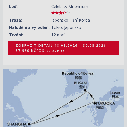
Loď:
Celebrity Millennium
Trasa:
Japonsko, Jižní Korea
Nalodění a vylodění:
Tokio, Japonsko
Trvání:
12 nocí
ZOBRAZIT DETAIL
18.08.2026 – 30.08.2026
37 990 KČ/OS.
(1 570 €)
18.08.2026 – 23.08.2026
ZOBRAZIT DETAIL
19 580 KČ/OS.
(809 €)
25.09.2026 – 30.09.2026
ZOBRAZIT DETAIL
19 820 KČ/OS.
(819 €)
16.09.2027 – 21.09.2027
ZOBRAZIT DETAIL
13 530 KČ/OS.
(559 €)