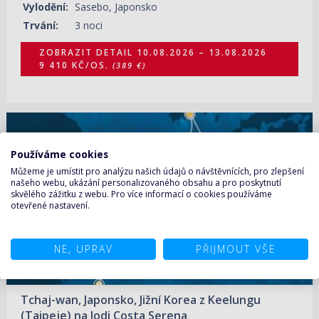
Vylodění:
Sasebo, Japonsko
Trvání:
3 noci
ZOBRAZIT DETAIL
10.08.2026 – 13.08.2026
9 410 KČ/OS.
(389 €)
11.08.2026 – 16.08.2026
ZOBRAZIT DETAIL
21 510 KČ/OS.
(889 €)
Používáme cookies
Můžeme je umístit pro analýzu našich údajů o návštěvnících, pro zlepšení
našeho webu, ukázání personalizovaného obsahu a pro poskytnutí
skvělého zážitku z webu. Pro více informací o cookies používáme
otevřené nastavení.
NE, UPRAV
PŘIJMOUT VŠE
Tchaj-wan, Japonsko, Jižní Korea z Keelungu
(Taipeje) na lodi Costa Serena