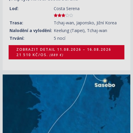
Loď:
Costa Serena
Trasa:
Tchaj-wan, Japonsko, Jižní Korea
Nalodění a vylodění:
Keelung (Taipei), Tchaj-wan
Trvání:
5 nocí
ZOBRAZIT DETAIL
11.08.2026 – 16.08.2026
21 510 KČ/OS.
(889 €)
13.08.2026 – 17.08.2026
ZOBRAZIT DETAIL
12 320 KČ/OS.
(509 €)