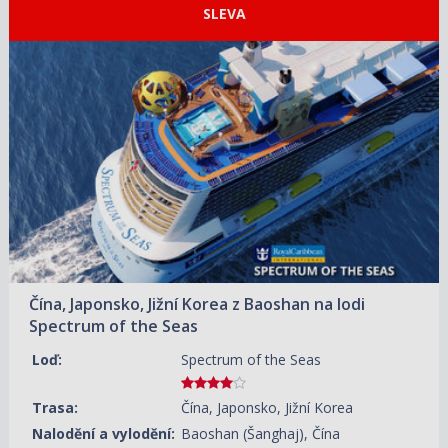
SLEVA
ZOBRAZIT DETAIL
16.08.2026 – 21.08.2026
23 300 KČ/OS.
(963 €)
Čína, Japonsko, Jižní Korea z Baoshan na lodi
Spectrum of the Seas
Loď:
Spectrum of the Seas
Trasa:
Čína, Japonsko, Jižní Korea
Nalodění a vylodění:
Baoshan (Šanghaj), Čína