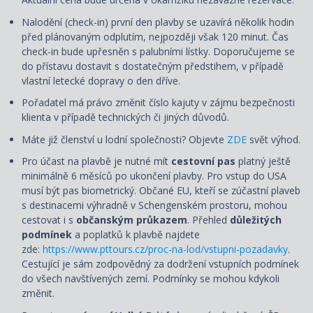
Nalodění (check-in) první den plavby se uzavírá několik hodin
před plánovaným odplutím, nejpozději však 120 minut. Čas
check-in bude upřesněn s palubními lístky. Doporučujeme se
do přístavu dostavit s dostatečným předstihem, v případě
vlastní letecké dopravy o den dříve.
Pořadatel má právo změnit číslo kajuty v zájmu bezpečnosti
klienta v případě technických či jiných důvodů.
Máte již členství u lodní společnosti? Objevte
ZDE
svět výhod.
Pro účast na plavbě je nutné mít
cestovní pas
platný ještě
minimálně 6 měsíců po ukončení plavby. Pro vstup do USA
musí být pas biometrický. Občané EU, kteří se zúčastní plaveb
s destinacemi výhradně v Schengenském prostoru, mohou
cestovat i s
občanským průkazem
. Přehled
důležitých
podmínek
a poplatků k plavbě najdete
zde:
https://www.pttours.cz/proc-na-lod/vstupni-pozadavky
.
Cestující je sám zodpovědný za dodržení vstupních podmínek
do všech navštívených zemí. Podmínky se mohou kdykoli
změnit.