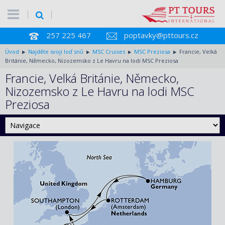
257 225 467
poptavky@pttours.cz
Úvod
Najděte svoji loď snů
MSC Cruises
MSC Preziosa
Francie, Velká
Británie, Německo, Nizozemsko z Le Havru na lodi MSC Preziosa
Francie, Velká Británie, Německo,
Nizozemsko z Le Havru na lodi MSC
Preziosa