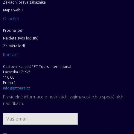
Základní práva zákazníka
Mapa webu
O lodích
Proč na loď
Najděte svoji loď snů
Ze světa lodí
Kontakt
Cestovní kancelář PT Tours International
Lazarská 1719/5
110 00
Praha 1
info@pttours.cz
Pravidelné informace o novinkách, zajímavostech a speciálních
nabídkách.