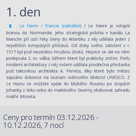
1. den
Le Havre / Francie (nalodění)
/ Le Havre je vstupní
branou do Normandie. Jeho strategická poloha v kanálu La
Manche při ústí řeky Seiny do Atlantiku z něj udělala jeden z
největších evropských přístavů. Od doby svého založení v r.
1517 byl pod neustálou hrozbou útoků. Nejvíce se ale na něm
podepsala 2. sv. válka, během které byl prakticky zničen. Perlu
moderní architektury z něj ovšem udělala poválečná přestavba
pod taktovkou architekta A. Perreta, díky které bylo město
zapsáno dokonce na seznam světového dědictví UNESCO. Z
Le Havru se můžete vydat do blízkého Rouenu po stopách
Johanky z Arku nebo do malebného Giverny obdivovat zahradu
malíře Moneta.
Ceny pro termín 03.12.2026 -
10.12.2026, 7 nocí