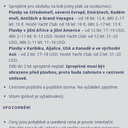
Spropitné pro obsluhu na lodi (ceny platí za osobu/noc):
Plavby ve Středomoří, severní Evropě, Emirátech, Rudém
moři, Antilách a Grand Voyages
– od 18 let: 12 €, děti 2–17
let: 10 €. Hosté Yacht Club: od 18 let: 16 €, děti 2–17 let: 13 €.
Plavby v Jižní Africe a Jižní Americe
– od 12 let: 17–19 USD,
děti 2–11 let: 9–13 USD. Hosté Yacht Club: od 12 let: 21–23
USD, děti 2–11 let: 11–16 USD.
Plavby v Karibiku, Aljašce, USA a Kanadě a ve východní
Asii
– od 2 let: 17–18 USD. Hosté Yacht Club: od 2 let: 21–23
USD.
Děti do 2 let spropitné neplatí.
Spropitné musí být
uhrazeno před plavbou, proto bude zahrnuto v cestovní
smlouvě.
Cestovní pojištění a pojištění storna. Na vyžádání zajistíme.
Vízum (pokud je vyžadováno).
UPOZORNĚNÍ
Ceny jsou pohyblivé a uvedená cena je pouze orientační.
Aktuální cena bude určena v okamžiku nezávazné rezervace.