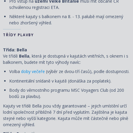
Pro vstup na
území Velké Británie
musí mít občané ČR
schválenou registraci ETA.
Některé kajuty s balkonem na 8. - 13. palubě mají omezený
nebo zhoršený výhled.
TŘÍDY PLAVBY
Třída: Bella
Ve třídě
Bella
, která je dostupná v kajutách vnitřních, s oknem i s
balkonem, budete mít tyto výhody navíc:
Volba
doby večeře
(výběr ze dvou-tří časů), podle dostupnosti.
Kontinentální snídaně v kajutě (donáška za poplatek).
Body do věrnostního programu MSC Voyagers Club (od 200
bodů za plavbu).
Kajuty ve třídě Bella jsou vždy garantované – jejich umístění určí
lodní společnost přibližně 7 dní před vyplutím. Zajištěna je kajuta
stejné nebo vyšší kategorie. Kajuta může mít částečně nebo plně
omezený výhled.