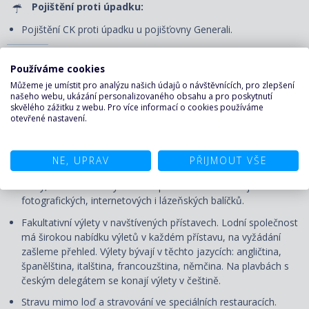
Pojištění proti úpadku:
Pojištění CK proti úpadku u pojišťovny Generali.
CENA NEZAHRNUJE
Používáme cookies
Můžeme je umístit pro analýzu našich údajů o návštěvnících, pro zlepšení
Dopravu do/z přístavu vyplutí, případné transfery.
našeho webu, ukázání personalizovaného obsahu a pro poskytnutí
skvělého zážitku z webu. Pro více informací o cookies používáme
Služby českého průvodce či delegáta
otevřené nastavení.
Nápoje, které nejsou obsaženy v ceně.
Možnost doobjednání
nápojových balíčků,
třída Yacht Club má v ceně All Inclusive.
NE, UPRAV
PŘIJMOUT VŠE
Nadstandardní služby - prádelna, fotograf, internet, salón
krásy, lékařské služby na lodi apod. Možnost doobjednání
fotografických, internetových i lázeňských balíčků.
Fakultativní výlety v navštívených přístavech. Lodní společnost
má širokou nabídku výletů v každém přístavu, na vyžádání
zašleme přehled. Výlety bývají v těchto jazycích: angličtina,
španělština, italština, francouzština, němčina. Na plavbách s
českým delegátem se konají výlety v češtině.
Stravu mimo loď a stravování ve speciálních restauracích.