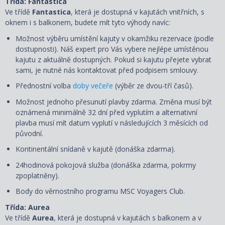
Třída: Fantastica
Ve třídě
Fantastica
, která je dostupná v kajutách vnitřních, s
oknem i s balkonem, budete mít tyto výhody navíc:
Možnost výběru umístění kajuty v okamžiku rezervace (podle
dostupnosti). Náš expert pro Vás vybere nejlépe umístěnou
kajutu z aktuálně dostupných. Pokud si kajutu přejete vybrat
sami, je nutné nás kontaktovat před podpisem smlouvy.
Přednostní volba
doby večeře
(výběr ze dvou-tří časů).
Možnost jednoho přesunutí plavby zdarma. Změna musí být
oznámená minimálně 32 dní před vyplutím a alternativní
plavba musí mít datum vyplutí v následujících 3 měsících od
původní.
Kontinentální snídaně v kajutě (donáška zdarma).
24hodinová pokojová služba (donáška zdarma, pokrmy
zpoplatněny).
Body do věrnostního programu MSC Voyagers Club.
Třída: Aurea
Ve třídě
Aurea
, která je dostupná v kajutách s balkonem a v