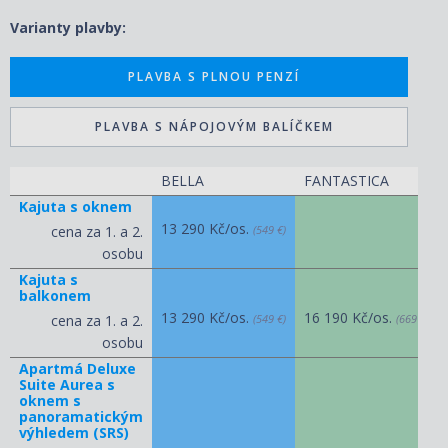
Varianty plavby:
PLAVBA S PLNOU PENZÍ
PLAVBA S NÁPOJOVÝM BALÍČKEM
BELLA
FANTASTICA
Kajuta s oknem
13 290 Kč/os.
cena za 1. a 2.
(549 €)
osobu
Kajuta s
balkonem
13 290 Kč/os.
16 190 Kč/os.
cena za 1. a 2.
(549 €)
(669 €)
osobu
Apartmá Deluxe
Suite Aurea s
oknem s
panoramatickým
výhledem (SRS)