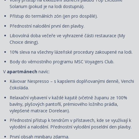
Solarium (pokud je na lodi dostupná).
Přístup do termálních zón (jen pro dospělé).
Přednostní nalodění první den plavby.
Libovolná doba večeře ve vyhrazené části restaurace (My
Choice dining).
10% sleva na všechny lázeňské procedury zakoupené na lodi.
Body do věrnostního programu MSC Voyagers Club.
V
apartmánech
navíc:
Kávovar Nespresso – s kapslemi doplňovanými denně, Venchi
čokoláda.
Relaxační vybavení v každé kajutě (včetně županu ze 100%
bavlny, plyšových pantoflí, prémiového ložního prádla,
vylepšené matrace Dorelean).
Přednostní přístup k tendrům v přístavech, kde se využívají k
vylodění a nalodění. Přednostní vylodění poseldní den plavby.
První obsah minibaru zdarma.