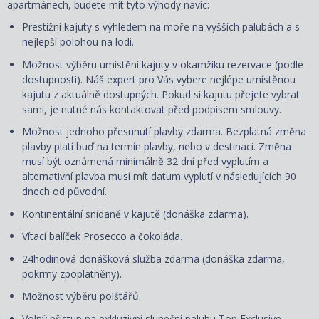
apartmánech, budete mít tyto výhody navíc:
Prestižní kajuty s výhledem na moře na vyšších palubách a s
nejlepší polohou na lodi.
Možnost výběru umístění kajuty v okamžiku rezervace (podle
dostupnosti). Náš expert pro Vás vybere nejlépe umístěnou
kajutu z aktuálně dostupných. Pokud si kajutu přejete vybrat
sami, je nutné nás kontaktovat před podpisem smlouvy.
Možnost jednoho přesunutí plavby zdarma. Bezplatná změna
plavby platí buď na termín plavby, nebo v destinaci. Změna
musí být oznámená minimálně 32 dní před vyplutím a
alternativní plavba musí mít datum vyplutí v následujících 90
dnech od původní.
Kontinentální snídaně v kajutě (donáška zdarma).
Vítací balíček Prosecco a čokoláda.
24hodinová donášková služba zdarma (donáška zdarma,
pokrmy zpoplatněny).
Možnost výběru polštářů.
Volný přístup na exkluzivní sluneční palubu Top Exclusive