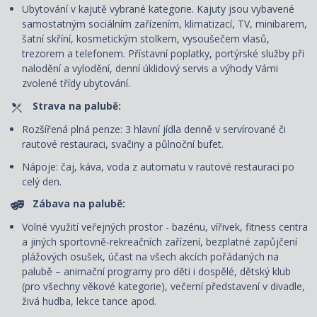
Ubytování v kajutě vybrané kategorie. Kajuty jsou vybavené
samostatným sociálním zařízením, klimatizací, TV, minibarem,
šatní skříní, kosmetickým stolkem, vysoušečem vlasů,
trezorem a telefonem. P
řístavní poplatky, portýrské služby při
nalodění a vylodění, denní úklidový servis
a výhody Vámi
zvolené třídy ubytování.
Strava na palubě:
Rozšířená plná penze: 3 hlavní jídla denně v servírované či
rautové restauraci, svačiny a půlnoční bufet.
Nápoje: čaj, káva, voda z automatu v rautové restauraci po
celý den.
Zábava na palubě:
Volné využití veřejných prostor - bazénu, vířivek, fitness centra
a jiných sportovně-rekreačních zařízení, bezplatné zapůjčení
plážových osušek, účast na všech akcích pořádaných na
palubě – animační programy pro děti i dospělé, dětský klub
(pro všechny věkové kategorie), večerní představení v divadle,
živá hudba, lekce tance apod.