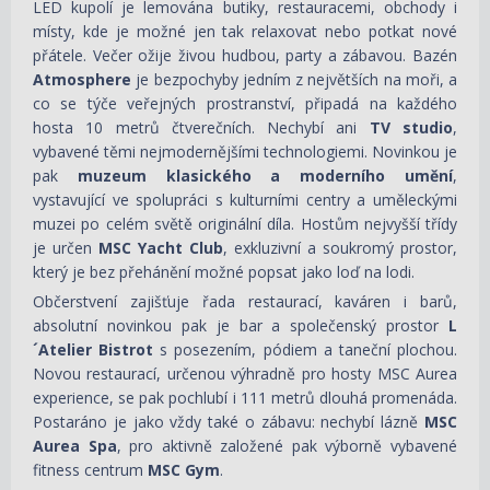
LED kupolí je lemována butiky, restauracemi, obchody i
místy, kde je možné jen tak relaxovat nebo potkat nové
přátele. Večer ožije živou hudbou, party a zábavou. Bazén
Atmosphere
je bezpochyby jedním z největších na moři, a
co se týče veřejných prostranství, připadá na každého
hosta 10 metrů čtverečních. Nechybí ani
TV studio
,
vybavené těmi nejmodernějšími technologiemi. Novinkou je
pak
muzeum klasického a moderního umění
,
vystavující ve spolupráci s kulturními centry a uměleckými
muzei po celém světě originální díla. Hostům nejvyšší třídy
je určen
MSC Yacht Club
, exkluzivní a soukromý prostor,
který je bez přehánění možné popsat jako loď na lodi.
Občerstvení zajišťuje řada restaurací, kaváren i barů,
absolutní novinkou pak je bar a společenský prostor
L
´Atelier Bistrot
s posezením, pódiem a taneční plochou.
Novou restaurací, určenou výhradně pro hosty MSC Aurea
experience, se pak pochlubí i 111 metrů dlouhá promenáda.
Postaráno je jako vždy také o zábavu: nechybí lázně
MSC
Aurea Spa
, pro aktivně založené pak výborně vybavené
fitness centrum
MSC Gym
.