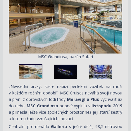
MSC Grandiosa, bazén Safari
„Nevšední prvky, které nabízí perfektní zážitek na moři
v každém ročním období“. MSC Cruises neváhá svoji novou
a první z obrovských lodí třídy
Meraviglia Plus
vychválit až
do nebe.
MSC Grandiosa
poprvé vyplula v
listopadu 2019
a přinesla ještě více společných prostor než její starší sestry
a k tomu řadu vzrušujících inovací.
Centrální promenáda
Galleria
s ještě delší, 98,5metrovou