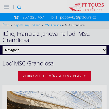
257 225 467
poptavky@pttours.cz
Úvod
Najděte svoji loď snů
MSC Cruises
MSC Grandiosa
Itálie, Francie z Janova na lodi MSC
Grandiosa
Loď MSC Grandiosa
ZOBRAZIT TERMÍNY A CENY PLAVBY