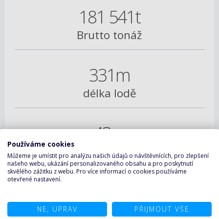
181 541t
Brutto tonáž
331m
délka lodě
43m
Používáme cookies
šířka lodě
Můžeme je umístit pro analýzu našich údajů o návštěvnících, pro zlepšení
našeho webu, ukázání personalizovaného obsahu a pro poskytnutí
skvělého zážitku z webu. Pro více informací o cookies používáme
otevřené nastavení.
23
rychlost v uzlech
NE, UPRAV
PŘIJMOUT VŠE