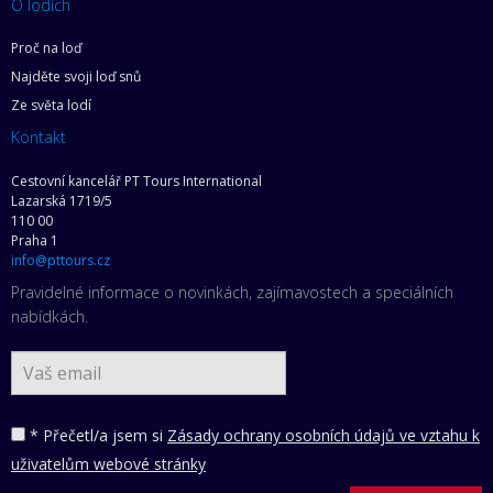
O lodích
Proč na loď
Najděte svoji loď snů
Ze světa lodí
Kontakt
Cestovní kancelář PT Tours International
Lazarská 1719/5
110 00
Praha 1
info@pttours.cz
Pravidelné informace o novinkách, zajímavostech a speciálních
nabídkách.
* Přečetl/a jsem si
Zásady ochrany osobních údajů ve vztahu k
uživatelům webové stránky