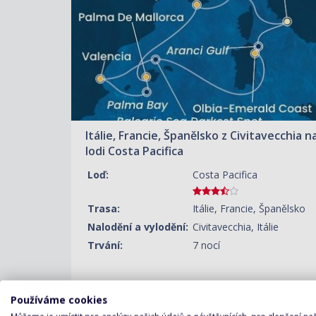
ZOBRAZIT DETAIL
22.08.2026 – 29.08.2026
29 500 KČ/OS.
(1 219 €)
ZOBRAZIT DETAIL
29.08.2026 – 05.09.2026
32 890 KČ/OS.
(1 359 €)
Itálie, Francie, Španělsko z Civitavecchia n
ZOBRAZIT DETAIL
05.09.2026 – 12.09.2026
lodi Costa Pacifica
23 450 KČ/OS.
(969 €)
Loď:
Costa Pacifica
Trasa:
Itálie, Francie, Španělsko
Nalodění a vylodění:
Civitavecchia, Itálie
Trvání:
7 nocí
Používáme cookies