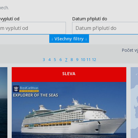
nech.
vyplutí od
Datum připlutí do
↓
Všechny filtry
↓
Počet v
3
4
5
6
7
8
9
10
11
12
SLEVA
ZOBRAZIT DETAIL
15.08.2026 – 22.08.2026
30 520 KČ/OS.
(1 261 €)