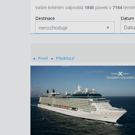
Vaším kritériím odpovídá
1845
plaveb v
7164
termí
Destinace
Datum 
nerozhoduje
První
Předchozí
ZOBRAZIT DETAIL
15.08.2026 – 25.08.2026
42 230 KČ/OS.
(1 745 €)