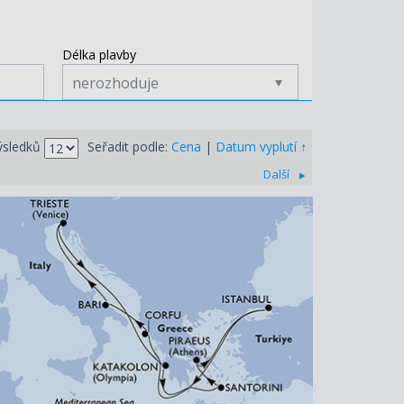
Délka plavby
nerozhoduje
↑
ýsledků
Seřadit podle:
Cena
|
Datum vyplutí
Další
ZOBRAZIT DETAIL
15.08.2026 – 24.08.2026
47 410 KČ/OS.
(1 959 €)