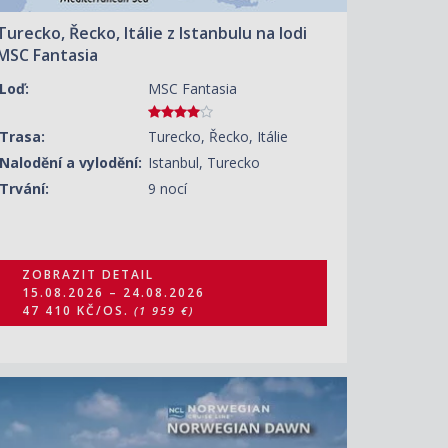
Turecko, Řecko, Itálie z Istanbulu na lodi
MSC Fantasia
Loď:
MSC Fantasia
Trasa:
Turecko, Řecko, Itálie
Nalodění a vylodění:
Istanbul, Turecko
Trvání:
9 nocí
ZOBRAZIT DETAIL
15.08.2026 – 24.08.2026
47 410 KČ/OS.
(1 959 €)
ZOBRAZIT DETAIL
16.08.2026 – 23.08.2026
28 440 KČ/OS.
(1 175 €)