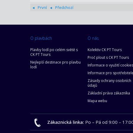
První
Předchozí
O plavbách
O nás
Plavby lodí po celém světě s
Kolektiv CK PT Tours
CK PT Tours
Proč plout s CK PT Tours
Nejlepší destinace pro plavbu
Informace o využití cookie
lodí
Informace pro spotřebitel
Zásady ochrany osobních
údajů
Základní práva zákazníka
Mapa webu
Zákaznická linka:
Po – Pá od 9:00 – 17:0