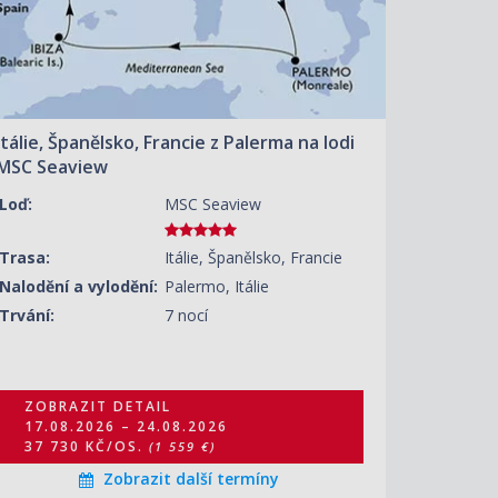
36 030 KČ/OS.
(1 489 €)
ZOBRAZIT DETAIL
31.08.2026 – 07.09.2026
34 340 KČ/OS.
(1 419 €)
Itálie, Španělsko, Francie z Palerma na lodi
ZOBRAZIT DETAIL
07.09.2026 – 14.09.2026
MSC Seaview
42 080 KČ/OS.
(1 739 €)
Loď:
MSC Seaview
ZOBRAZIT DETAIL
14.09.2026 – 21.09.2026
Trasa:
Itálie, Španělsko, Francie
36 030 KČ/OS.
(1 489 €)
Nalodění a vylodění:
Palermo, Itálie
ZOBRAZIT DETAIL
Trvání:
7 nocí
21.09.2026 – 28.09.2026
31 680 KČ/OS.
(1 309 €)
ZOBRAZIT DETAIL
ZOBRAZIT DETAIL
28.09.2026 – 05.10.2026
17.08.2026 – 24.08.2026
24 180 KČ/OS.
(999 €)
37 730 KČ/OS.
(1 559 €)
Zobrazit další termíny