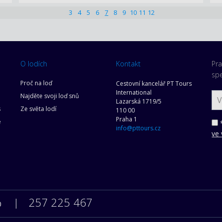
3
4
5
6
7
8
9
10
11
12
O lodích
Kontakt
Pra
spe
Proč na loď
Cestovní kancelář PT Tours
International
Najděte svoji loď snů
Lazarská 1719/5
s
Ze světa lodí
110 00
Praha 1
e
*
info@pttours.cz
ve 
257 225 467
0