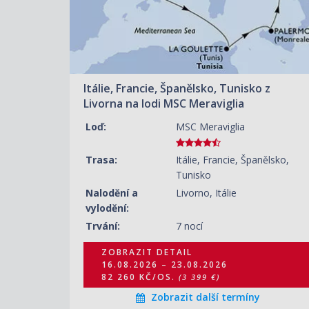
34 340 KČ/OS.
(1 419 €)
ZOBRAZIT DETAIL
30.08.2026 – 06.09.2026
25 630 KČ/OS.
(1 059 €)
Itálie, Francie, Španělsko, Tunisko z
ZOBRAZIT DETAIL
06.09.2026 – 13.09.2026
Livorna na lodi MSC Meraviglia
90 730 KČ/OS.
(3 749 €)
Loď:
MSC Meraviglia
ZOBRAZIT DETAIL
13.09.2026 – 20.09.2026
Trasa:
Itálie, Francie, Španělsko,
28 770 KČ/OS.
(1 189 €)
Tunisko
Nalodění a
Livorno, Itálie
ZOBRAZIT DETAIL
20.09.2026 – 27.09.2026
vylodění:
24 420 KČ/OS.
(1 009 €)
Trvání:
7 nocí
ZOBRAZIT DETAIL
ZOBRAZIT DETAIL
27.09.2026 – 04.10.2026
16.08.2026 – 23.08.2026
21 510 KČ/OS.
(889 €)
82 260 KČ/OS.
(3 399 €)
Zobrazit další termíny