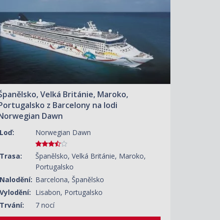
Španělsko, Velká Británie, Maroko,
Portugalsko z Barcelony na lodi
Norwegian Dawn
Loď:
Norwegian Dawn
Trasa:
Španělsko, Velká Británie, Maroko,
Portugalsko
Nalodění:
Barcelona, Španělsko
Vylodění:
Lisabon, Portugalsko
Trvání:
7 nocí