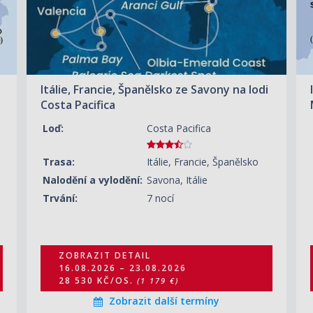
26 840 KČ/OS.
(1 109 €)
ZOBRAZIT DETAIL
30.08.2026 – 06.09.2026
23 930 KČ/OS.
(989 €)
Itálie, Francie, Španělsko ze Savony na lodi
ZOBRAZIT DETAIL
06.09.2026 – 13.09.2026
Costa Pacifica
22 480 KČ/OS.
(929 €)
Loď:
Costa Pacifica
Trasa:
Itálie, Francie, Španělsko
Nalodění a vylodění:
Savona, Itálie
Trvání:
7 nocí
ZOBRAZIT DETAIL
16.08.2026 – 23.08.2026
28 530 KČ/OS.
(1 179 €)
Zobrazit další termíny