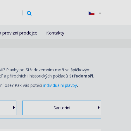
o provizní prodejce
Kontakty
astí? Plavby po Středozemním moři se špičkovými
í a přírodních i historických pokladů
Středomoří
.
tní ose? Pak vás potěší
individuální plavby
.
Santorini