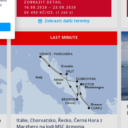
ašeho
ZOBRAZIT DETAIL
25 770 KČ/OS.
(1 065 €)
 z
16.08.2026 – 23.08.2026
30 490 KČ/OS.
(1 260 €)
Zobrazit další termíny
LAST MINUTE
ZOBRAZIT DETAIL
16.08.2026 – 23.08.2026
37 000 KČ/OS.
(1 529 €)
ZOBRAZIT DETAIL
23.08.2026 – 30.08.2026
26 110 KČ/OS.
(1 079 €)
ZOBRAZIT DETAIL
30.08.2026 – 06.09.2026
20 790 KČ/OS.
(859 €)
ZOBRAZIT DETAIL
06.09.2026 – 13.09.2026
23 210 KČ/OS.
(959 €)
a
Itálie, Chorvatsko, Řecko, Černá Hora z
Marghery na lodi MSC Armonia