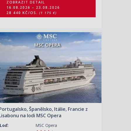
ZOBRAZIT DETAIL
16.08.2026 – 23.08.2026
28 440 KČ/OS.
(1 175 €)
ZOBRAZIT DETAIL
16.08.2026 – 26.08.2026
45 960 KČ/OS.
(1 899 €)
ZOBRAZIT DETAIL
26.08.2026 – 05.09.2026
31 920 KČ/OS.
(1 319 €)
ZOBRAZIT DETAIL
25.09.2026 – 05.10.2026
27 320 KČ/OS.
(1 129 €)
Portugalsko, Španělsko, Itálie, Francie z
Lisabonu na lodi MSC Opera
Loď:
MSC Opera