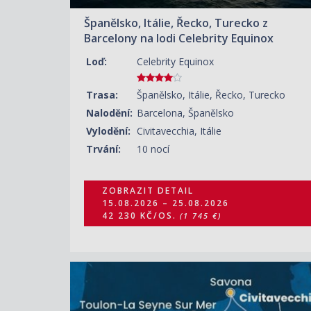
Španělsko, Itálie, Řecko, Turecko z
Barcelony na lodi Celebrity Equinox
Loď:
Celebrity Equinox
Trasa:
Španělsko, Itálie, Řecko, Turecko
Nalodění:
Barcelona, Španělsko
Vylodění:
Civitavecchia, Itálie
Trvání:
10 nocí
ZOBRAZIT DETAIL
15.08.2026 – 25.08.2026
42 230 KČ/OS.
(1 745 €)
ZOBRAZIT DETAIL
15.08.2026 – 22.08.2026
30 950 KČ/OS.
(1 279 €)