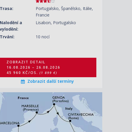
Trasa:
Portugalsko, Španělsko, Itálie,
Francie
Nalodění a
Lisabon, Portugalsko
vylodění:
Trvání:
10 nocí
ZOBRAZIT DETAIL
16.08.2026 – 26.08.2026
45 960 KČ/OS.
(1 899 €)
Zobrazit další termíny
ZOBRAZIT DETAIL
17.08.2026 – 24.08.2026
37 730 KČ/OS.
(1 559 €)
ZOBRAZIT DETAIL
24.08.2026 – 31.08.2026