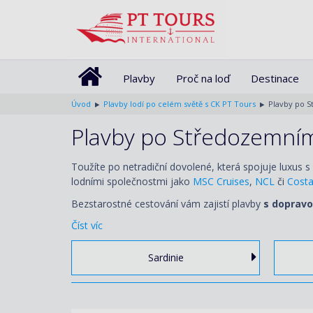
Plavby
Proč na loď
Destinace
Úvod
Plavby lodí po celém světě s CK PT Tours
Plavby po 
Plavby po Středozemní
Toužíte po netradiční dovolené, která spojuje luxus s
lodními společnostmi jako
MSC Cruises
,
NCL
či
Cost
Bezstarostné cestování vám zajistí plavby
s doprav
Číst víc
Sardinie