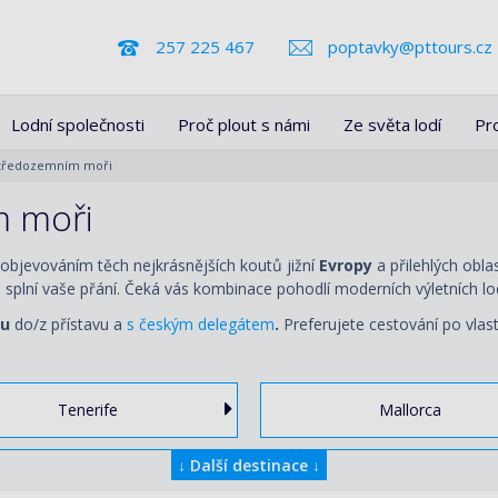
257 225 467
poptavky@pttours.cz
Lodní společnosti
Proč plout s námi
Ze světa lodí
Pr
Středozemním moři
m moři
 objevováním těch nejkrásnějších koutů jižní
Evropy
a přilehlých obl
a
splní vaše přání. Čeká vás kombinace pohodlí moderních výletních lod
ou
do/z přístavu a
s českým delegátem
.
Preferujete cestování po vlas
Tenerife
Mallorca
↓
Další destinace
↓