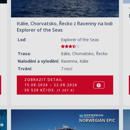
Itálie, Chorvatsko, Řecko z Ravenny na lodi
Explorer of the Seas
Loď:
Explorer of the Seas
Trasa:
Itálie, Chorvatsko, Řecko
Nalodění a vylodění:
Ravenna, Itálie
Trvání:
7 nocí
ZOBRAZIT DETAIL
15.08.2026 – 22.08.2026
30 520 KČ/OS.
(1 261 €)
ZOBRAZIT DETAIL
16.08.2026 – 23.08.2026
30 490 KČ/OS.
(1 260 €)