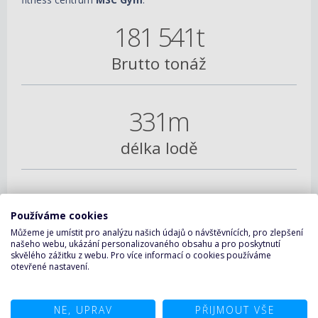
181 541t
Brutto tonáž
331m
délka lodě
43m
Používáme cookies
šířka lodě
Můžeme je umístit pro analýzu našich údajů o návštěvnících, pro zlepšení
našeho webu, ukázání personalizovaného obsahu a pro poskytnutí
skvělého zážitku z webu. Pro více informací o cookies používáme
otevřené nastavení.
23
NE, UPRAV
PŘIJMOUT VŠE
rychlost v uzlech