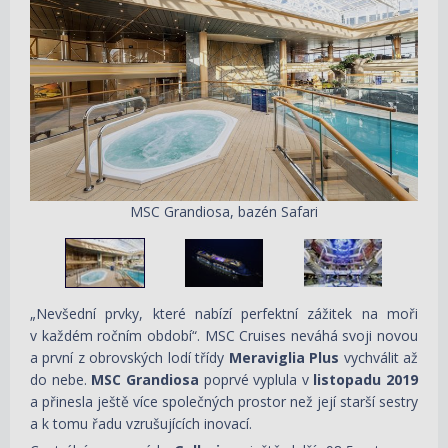
MSC Grandiosa, bazén Safari
„Nevšední prvky, které nabízí perfektní zážitek na moři
v každém ročním období“. MSC Cruises neváhá svoji novou
a první z obrovských lodí třídy
Meraviglia Plus
vychválit až
do nebe.
MSC Grandiosa
poprvé vyplula v
listopadu 2019
a přinesla ještě více společných prostor než její starší sestry
a k tomu řadu vzrušujících inovací.