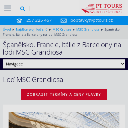
257 225 467
poptavky@pttours.cz
Úvod
Najděte svoji loď snů
MSC Cruises
MSC Grandiosa
Španělsko,
Francie, Itálie z Barcelony na lodi MSC Grandiosa
Španělsko, Francie, Itálie z Barcelony na
lodi MSC Grandiosa
Loď MSC Grandiosa
ZOBRAZIT TERMÍNY A CENY PLAVBY