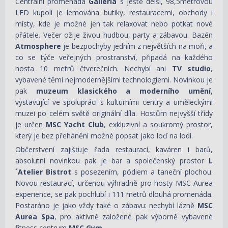
Centrální promenáda
Galleria
s ještě delší, 98,5metrovou
LED kupolí je lemována butiky, restauracemi, obchody i
místy, kde je možné jen tak relaxovat nebo potkat nové
přátele. Večer ožije živou hudbou, party a zábavou. Bazén
Atmosphere
je bezpochyby jedním z největších na moři, a
co se týče veřejných prostranství, připadá na každého
hosta 10 metrů čtverečních. Nechybí ani
TV studio
,
vybavené těmi nejmodernějšími technologiemi. Novinkou je
pak
muzeum klasického a moderního umění
,
vystavující ve spolupráci s kulturními centry a uměleckými
muzei po celém světě originální díla. Hostům nejvyšší třídy
je určen
MSC Yacht Club
, exkluzivní a soukromý prostor,
který je bez přehánění možné popsat jako loď na lodi.
Občerstvení zajišťuje řada restaurací, kaváren i barů,
absolutní novinkou pak je bar a společenský prostor
L
´Atelier Bistrot
s posezením, pódiem a taneční plochou.
Novou restaurací, určenou výhradně pro hosty MSC Aurea
experience, se pak pochlubí i 111 metrů dlouhá promenáda.
Postaráno je jako vždy také o zábavu: nechybí lázně
MSC
Aurea Spa
, pro aktivně založené pak výborně vybavené
fitness centrum
MSC Gym
.