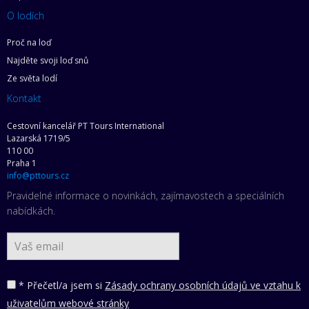
O lodích
Proč na loď
Najděte svoji loď snů
Ze světa lodí
Kontakt
Cestovní kancelář PT Tours International
Lazarská 1719/5
110 00
Praha 1
info@pttours.cz
Pravidelné informace o novinkách, zajímavostech a speciálních
nabídkách.
* Přečetl/a jsem si
Zásady ochrany osobních údajů ve vztahu k
uživatelům webové stránky