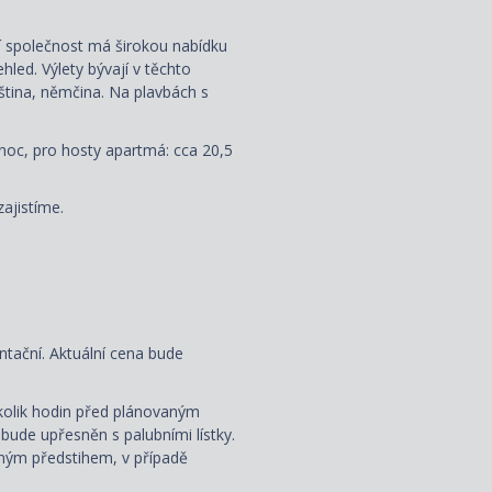
ní společnost má širokou nabídku
led. Výlety bývají v těchto
uzština, němčina. Na plavbách s
noc, pro hosty apartmá: cca 20,5
zajistíme.
ntační. Aktuální cena bude
ěkolik hodin před plánovaným
bude upřesněn s palubními lístky.
ným předstihem, v případě