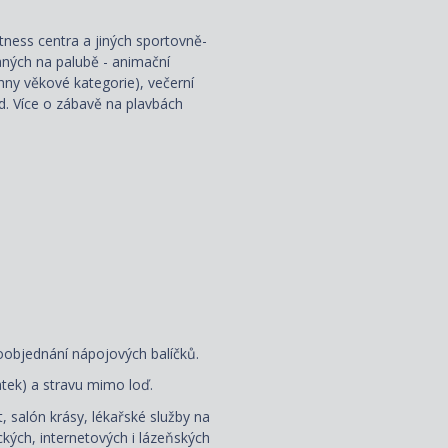
fitness centra a jiných sportovně-
aných na palubě - animační
hny věkové kategorie), večerní
od. Více o zábavě na plavbách
oobjednání nápojových balíčků.
latek) a stravu mimo loď.
, salón krásy, lékařské služby na
kých, internetových i lázeňských