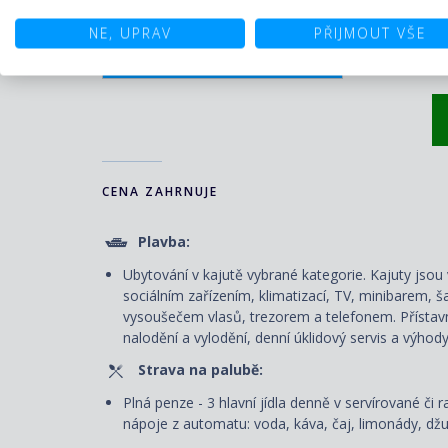
34 490 Kč/os.
cena za 1. a 2. osobu
(1 425 €)
NE, UPRAV
PŘIJMOUT VŠE
ZOBRAZIT OSTATNÍ CENY
CENA ZAHRNUJE
Plavba:
Ubytování v kajutě vybrané kategorie. Kajuty js
sociálním zařízením, klimatizací, TV, minibarem, š
vysoušečem vlasů, trezorem a telefonem. P
řístav
nalodění a vylodění, denní úklidový servis
a výhody
Strava na palubě:
Plná penze - 3 hlavní jídla denně v servírované či r
nápoje z automatu: voda, káva, čaj, limonády, džus