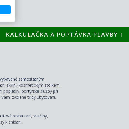
KALKULAČKA A POPTÁVKA PLAVBY ↑
ou vybavené samostatným
atní skříní, kosmetickým stolkem,
ní poplatky, portýrské služby při
 Vámi zvolené třídy ubytování.
autové restauraci, svačiny,
y k snídani.