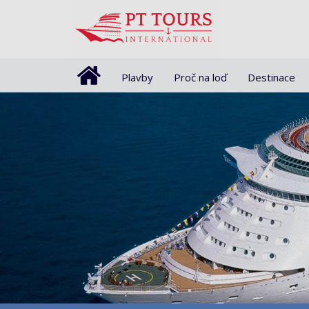
Plavby
Proč na loď
Destinace