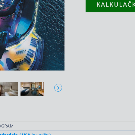
KALKULAČK
Li
ROGRAM
uderdale / USA
(nalodění)