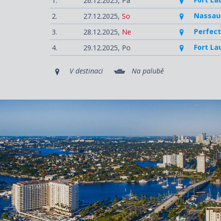
1.
26.12.2025,
Pá
Nassau
2.
27.12.2025,
So
Perfect
3.
28.12.2025,
Ne
Fort La
4.
29.12.2025,
Po
V destinaci
Na palubě