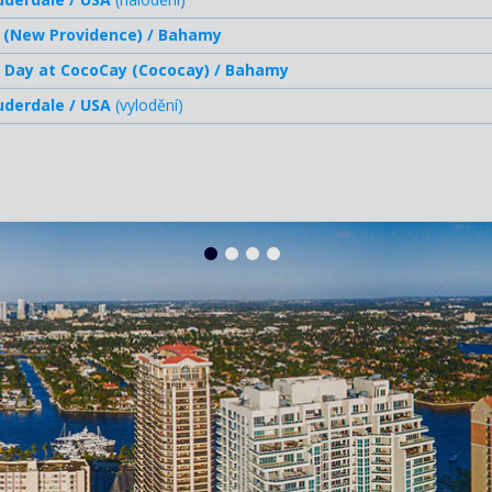
 (New Providence) / Bahamy
 Day at CocoCay (Cococay) / Bahamy
uderdale / USA
(vylodění)