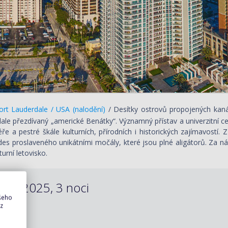
rt Lauderdale / USA (nalodění)
/ Desítky ostrovů propojených kanály
ale přezdívaný „americké Benátky“. Významný přístav a univerzitní ce
ře a pestré škále kulturních, přírodních i historických zajímavostí
des proslaveného unikátními močály, které jsou plné aligátorů. Za ná
turní letovisko.
.12.2025, 3 noci
ašeho
 z