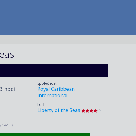
Seas
Společnost:
 3 noci
Royal Caribbean
International
Loď:
Liberty of the Seas
.
(1 425 €)