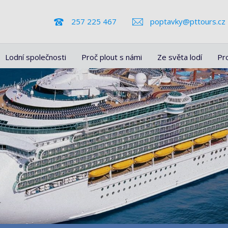
257 225 467
poptavky@pttours.cz
Lodní společnosti
Proč plout s námi
Ze světa lodí
Pr