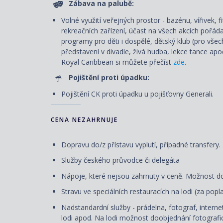
Zábava na palubě:
Volné využití veřejných prostor - bazénu, vířivek, 
rekreačních zařízení, účast na všech akcích pořád
programy pro děti i dospělé, dětský klub (pro všec
představení v divadle, živá hudba, lekce tance ap
Royal Caribbean si můžete přečíst
zde
.
Pojištění proti úpadku:
Pojištění CK proti úpadku u pojišťovny Generali.
CENA NEZAHRNUJE
Dopravu do/z přístavu vyplutí, případné transfery.
Služby českého průvodce či delegáta
Nápoje, které nejsou zahrnuty v ceně. Možnost d
Stravu ve speciálních restauracích na lodi (za pop
Nadstandardní služby - prádelna, fotograf, internet
lodi apod. Na lodi možnost doobjednání fotografic