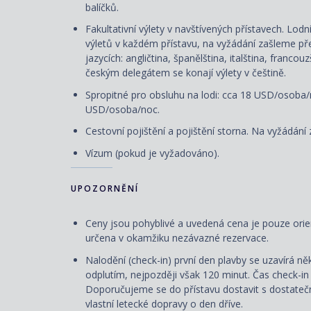
balíčků.
Fakultativní výlety v navštívených přístavech. Lod
výletů v každém přístavu, na vyžádání zašleme přeh
jazycích: angličtina, španělština, italština, franco
českým delegátem se konají výlety v češtině.
Spropitné pro obsluhu na lodi: cca 18 USD/osoba/
USD/osoba/noc.
Cestovní pojištění a pojištění storna. Na vyžádání 
Vízum (pokud je vyžadováno).
UPOZORNĚNÍ
Ceny jsou pohyblivé a uvedená cena je pouze orie
určena v okamžiku nezávazné rezervace.
Nalodění (check-in) první den plavby se uzavírá n
odplutím, nejpozději však 120 minut. Čas check-in 
Doporučujeme se do přístavu dostavit s dostateč
vlastní letecké dopravy o den dříve.