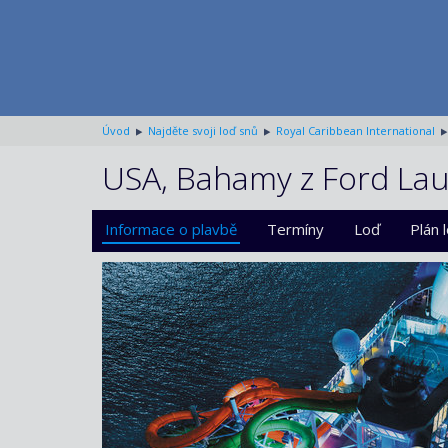
Úvod
Najděte svoji loď snů
Royal Caribbean International
USA, Bahamy z Ford Laud
Informace o plavbě
Termíny
Loď
Plán 