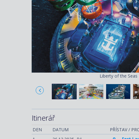
Liberty of the Seas
Itinerář
DEN
DATUM
PŘÍSTAV / P
Fort La