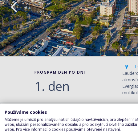
Fo
PROGRAM DEN PO DNI
Lauderd
atmosfé
1. den
Evergla
multikul
Ceny pro termín 26.12.2025 - 29
Používáme cookies
Můžeme je umístit pro analýzu našich údajů o návštěvnících, pro zlepšení n
webu, ukázání personalizovaného obsahu a pro poskytnutí skvělého zážitku
STANDARD
webu. Pro více informací o cookies používáme otevřené nastavení.
Kajuta s balkonem