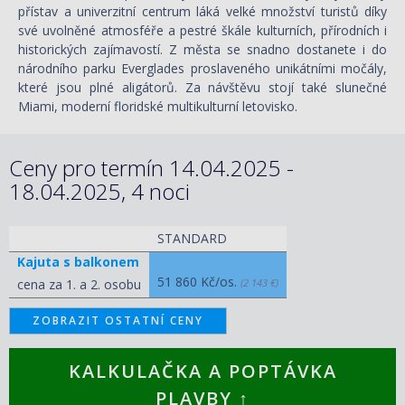
přístav a univerzitní centrum láká velké množství turistů díky
své uvolněné atmosféře a pestré škále kulturních, přírodních i
historických zajímavostí. Z města se snadno dostanete i do
národního parku Everglades proslaveného unikátními močály,
které jsou plné aligátorů. Za návštěvu stojí také slunečné
Miami, moderní floridské multikulturní letovisko.
Ceny pro termín 14.04.2025 -
18.04.2025, 4 noci
STANDARD
Kajuta s balkonem
51 860 Kč/os.
cena za 1. a 2. osobu
(2 143 €)
ZOBRAZIT OSTATNÍ CENY
KALKULAČKA A POPTÁVKA
PLAVBY ↑