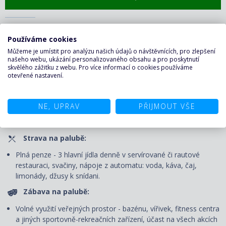
CENA ZAHRNUJE
Používáme cookies
Můžeme je umístit pro analýzu našich údajů o návštěvnících, pro zlepšení
Plavba:
našeho webu, ukázání personalizovaného obsahu a pro poskytnutí
skvělého zážitku z webu. Pro více informací o cookies používáme
Ubytování v kajutě vybrané kategorie. Kajuty jsou vybavené
otevřené nastavení.
samostatným sociálním zařízením, klimatizací, TV, minibarem,
šatní skříní, kosmetickým stolkem, vysoušečem vlasů,
trezorem a telefonem. P
řístavní poplatky, portýrské služby při
NE, UPRAV
PŘIJMOUT VŠE
nalodění a vylodění, denní úklidový servis
a výhody Vámi
zvolené třídy ubytování.
Strava na palubě:
Plná penze - 3 hlavní jídla denně v servírované či rautové
restauraci, svačiny, nápoje z automatu: voda, káva, čaj,
limonády, džusy k snídani.
Zábava na palubě:
Volné využití veřejných prostor - bazénu, vířivek, fitness centra
a jiných sportovně-rekreačních zařízení, účast na všech akcích