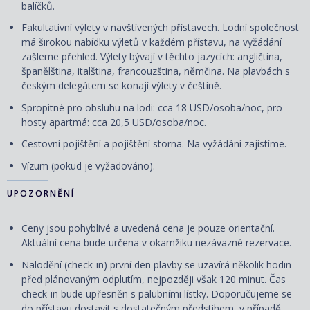
balíčků.
Fakultativní výlety v navštívených přístavech. Lodní společnost
má širokou nabídku výletů v každém přístavu, na vyžádání
zašleme přehled. Výlety bývají v těchto jazycích: angličtina,
španělština, italština, francouzština, němčina. Na plavbách s
českým delegátem se konají výlety v češtině.
Spropitné pro obsluhu na lodi: cca 18 USD/osoba/noc, pro
hosty apartmá: cca 20,5 USD/osoba/noc.
Cestovní pojištění a pojištění storna. Na vyžádání zajistíme.
Vízum (pokud je vyžadováno).
UPOZORNĚNÍ
Ceny jsou pohyblivé a uvedená cena je pouze orientační.
Aktuální cena bude určena v okamžiku nezávazné rezervace.
Nalodění (check-in) první den plavby se uzavírá několik hodin
před plánovaným odplutím, nejpozději však 120 minut. Čas
check-in bude upřesněn s palubními lístky. Doporučujeme se
do přístavu dostavit s dostatečným předstihem, v případě