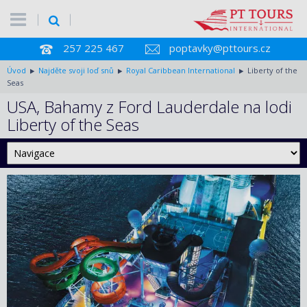
257 225 467
poptavky@pttours.cz
Úvod
Najděte svoji loď snů
Royal Caribbean International
Liberty of the
Seas
USA, Bahamy z Ford Lauderdale na lodi
Liberty of the Seas