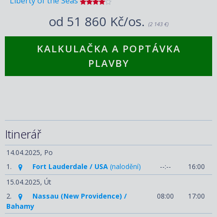
Liberty of the Seas
od
51 860 Kč/os.
(2 143 €)
KALKULAČKA A POPTÁVKA
PLAVBY
Itinerář
14.04.2025,
Po
1.
Fort Lauderdale / USA
(nalodění)
--:--
16:00
15.04.2025,
Út
2.
Nassau (New Providence) /
08:00
17:00
Bahamy