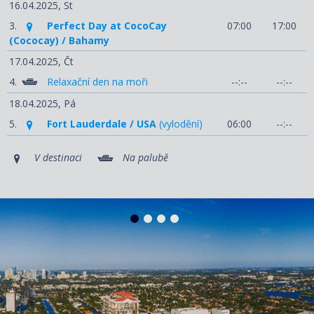
16.04.2025,
St
3.
Perfect Day at CocoCay
07:00
17:00
(Cococay) / Bahamy
17.04.2025,
Čt
4.
Relaxační den na moři
--:--
--:--
18.04.2025,
Pá
5.
Fort Lauderdale / USA
(vylodění)
06:00
--:--
V destinaci
Na palubě