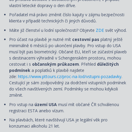
vlastní letecké dopravy o den dříve.
Pořadatel má právo změnit číslo kajuty v zájmu bezpečnosti
klienta v případě technických či jiných důvodů.
Máte již členství u lodní společnosti? Objevte
ZDE
svět výhod.
Pro účast na plavbě je nutné mít
cestovní pas
platný ještě
minimálně 6 měsíců po ukončení plavby. Pro vstup do USA
musí být pas biometrický. Občané EU, kteří se zúčastní plaveb
s destinacemi výhradně v Schengenském prostoru, mohou
cestovat i s
občanským průkazem
. Přehled
důležitých
podmínek
a poplatků k plavbě najdete
zde:
https://www.pttours.cz/proc-na-lod/vstupni-pozadavky
.
Cestující je sám zodpovědný za dodržení vstupních podmínek
do všech navštívených zemí. Podmínky se mohou kdykoli
změnit.
Pro vstup na
území USA
musí mít občané ČR schválenou
registraci ESTA anebo vízum.
Na plavbách, které navštěvují USA je legální věk pro
konzumaci alkoholu 21 let.