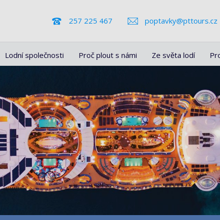
257 225 467
poptavky@pttours.cz
Lodní společnosti
Proč plout s námi
Ze světa lodí
Pr