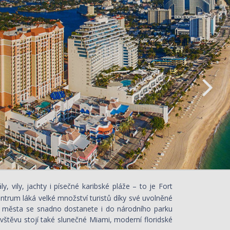
, vily, jachty i písečné karibské pláže – to je Fort
ntrum láká velké množství turistů díky své uvolněné
. Z města se snadno dostanete i do národního parku
vštěvu stojí také slunečné Miami, moderní floridské