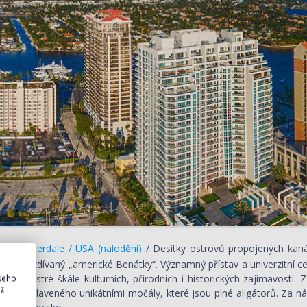
rt Lauderdale / USA (nalodění)
/ Desítky ostrovů propojených kanály
ale přezdívaný „americké Benátky“. Významný přístav a univerzitní ce
ře a pestré škále kulturních, přírodních i historických zajímavostí
ašeho
 z
des proslaveného unikátními močály, které jsou plné aligátorů. Za ná