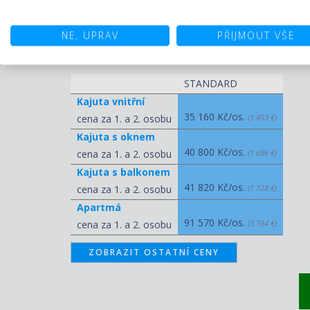
multikul
NE, UPRAV
PŘIJMOUT VŠE
Ceny pro termín 11.07.2026 - 19
STANDARD
Kajuta vnitřní
35 160 Kč/os.
cena za 1. a 2. osobu
(1 453 €)
Kajuta s oknem
40 800 Kč/os.
cena za 1. a 2. osobu
(1 686 €)
Kajuta s balkonem
41 820 Kč/os.
cena za 1. a 2. osobu
(1 728 €)
Apartmá
91 570 Kč/os.
cena za 1. a 2. osobu
(3 784 €)
ZOBRAZIT OSTATNÍ CENY