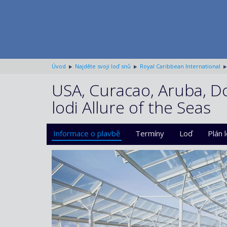
Úvod
Najděte svoji loď snů
Royal Caribbean International
USA, Curacao, Aruba, D
lodi Allure of the Seas
Informace o plavbě
Termíny
Loď
Plán 