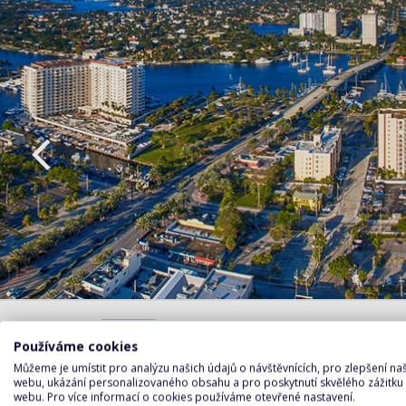
Fo
Používáme cookies
PROGRAM DEN PO DNI
Lauderd
atmosfé
Můžeme je umístit pro analýzu našich údajů o návštěvnících, pro zlepšení n
1. den
webu, ukázání personalizovaného obsahu a pro poskytnutí skvělého zážitku
Evergla
webu. Pro více informací o cookies používáme otevřené nastavení.