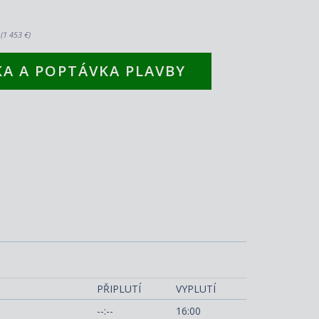
.
(1 453 €)
A A POPTÁVKA PLAVBY
llure of the Seas
PŘIPLUTÍ
VYPLUTÍ
--:--
16:00