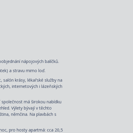
oobjednání nápojových balíčků.
latek) a stravu mimo loď.
, salón krásy, lékařské služby na
kých, internetových i lázeňských
ní společnost má širokou nabídku
led. Výlety bývají v těchto
uzština, němčina. Na plavbách s
noc, pro hosty apartmá: cca 20,5