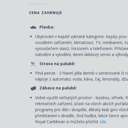
CENA ZAHRNUJE
Plavba:
Ubytování v kajutě vybrané kategorie. Kajuty js
sociálním zařízením, klimatizací, TV, minibarem, š
vysoušečem vlasů, trezorem a telefonem. P
řístav
nalodění a vylodění, denní úklidový servis
a výhody
Strava na palubě:
Plná penze - 3 hlavní jídla denně v servírované či r
nápoje z automatu: voda, káva, čaj, limonády, džus
Zábava na palubě:
Volné využití veřejných prostor - bazénu, vířivek, 
rekreačních zařízení, účast na všech akcích pořád
programy pro děti i dospělé, dětský klub (pro všec
představení v divadle, živá hudba, lekce tance ap
Royal Caribbean si můžete přečíst
zde
.