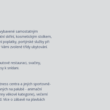
ou vybavené samostatným
atní skříní, kosmetickým stolkem,
ní poplatky, portýrské služby při
 Vámi zvolené třídy ubytování.
autové restauraci, svačiny,
y k snídani.
fitness centra a jiných sportovně-
aných na palubě - animační
hny věkové kategorie), večerní
od. Více o zábavě na plavbách