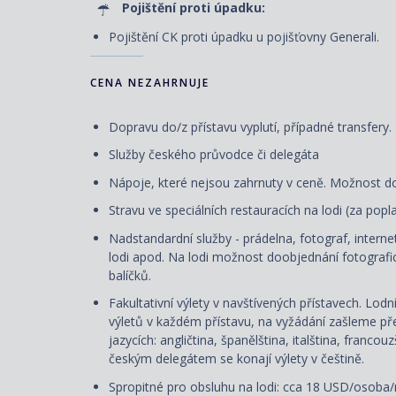
Pojištění proti úpadku:
Pojištění CK proti úpadku u pojišťovny Generali.
CENA NEZAHRNUJE
Dopravu do/z přístavu vyplutí, případné transfery.
Služby českého průvodce či delegáta
Nápoje, které nejsou zahrnuty v ceně. Možnost d
Stravu ve speciálních restauracích na lodi (za pop
Nadstandardní služby - prádelna, fotograf, internet
lodi apod. Na lodi možnost doobjednání fotografic
balíčků.
Fakultativní výlety v navštívených přístavech. Lod
výletů v každém přístavu, na vyžádání zašleme přeh
jazycích: angličtina, španělština, italština, franco
českým delegátem se konají výlety v češtině.
Spropitné pro obsluhu na lodi: cca 18 USD/osoba/