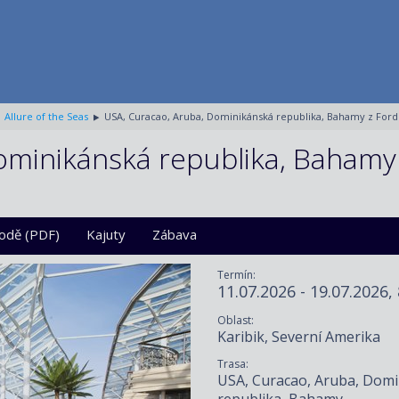
Allure of the Seas
USA, Curacao, Aruba, Dominikánská republika, Bahamy z Ford 
ominikánská republika, Bahamy
lodě (PDF)
Kajuty
Zábava
Termín:
11.07.2026 - 19.07.2026,
Oblast:
Karibik, Severní Amerika
Trasa:
USA, Curacao, Aruba, Dom
republika, Bahamy