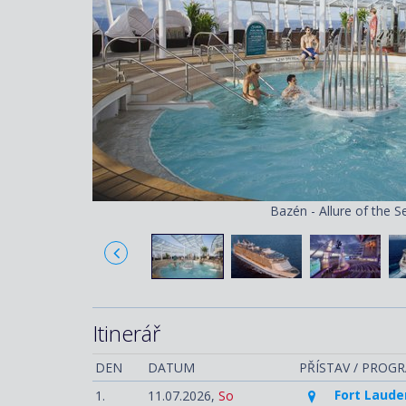
Bazén - Allure of the S
Itinerář
DEN
DATUM
PŘÍSTAV / PROG
Fort Laude
1.
11.07.2026,
So