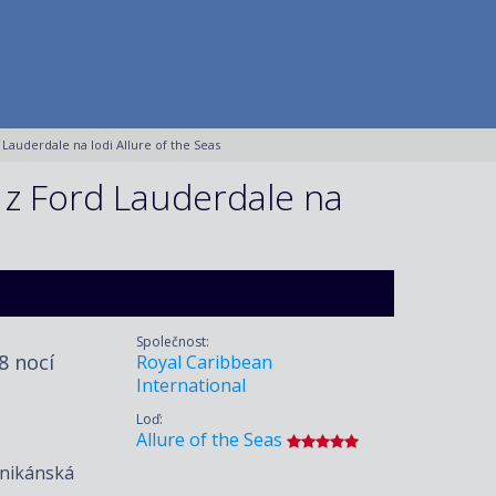
Lauderdale na lodi Allure of the Seas
 z Ford Lauderdale na
Společnost:
 8 nocí
Royal Caribbean
International
Loď:
Allure of the Seas
inikánská