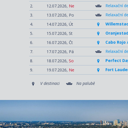
Relaxační d
2.
12.07.2026,
Ne
Relaxační d
3.
13.07.2026,
Po
Willemstad
4.
14.07.2026,
Út
Oranjestad
5.
15.07.2026,
St
Cabo Rojo 
6.
16.07.2026,
Čt
Relaxační d
7.
17.07.2026,
Pá
Perfect Da
8.
18.07.2026,
So
Fort Laude
9.
19.07.2026,
Ne
V destinaci
Na palubě