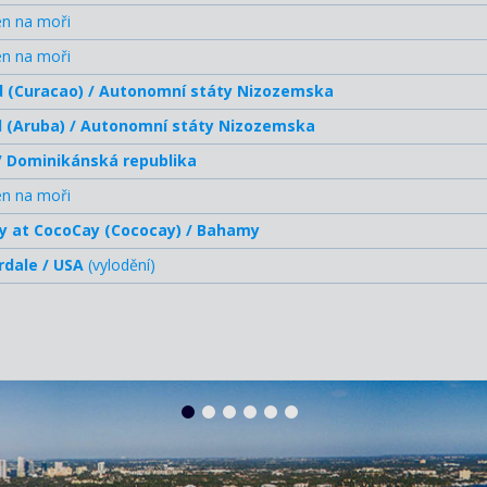
en na moři
en na moři
 (Curacao) / Autonomní státy Nizozemska
 (Aruba) / Autonomní státy Nizozemska
/ Dominikánská republika
en na moři
y at CocoCay (Cococay) / Bahamy
rdale / USA
(vylodění)