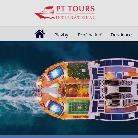
Plavby
Proč na loď
Destinace