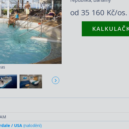
od
35 160 Kč/os
KALKULAČK
eas
A
RAM
rdale / USA
(nalodění)