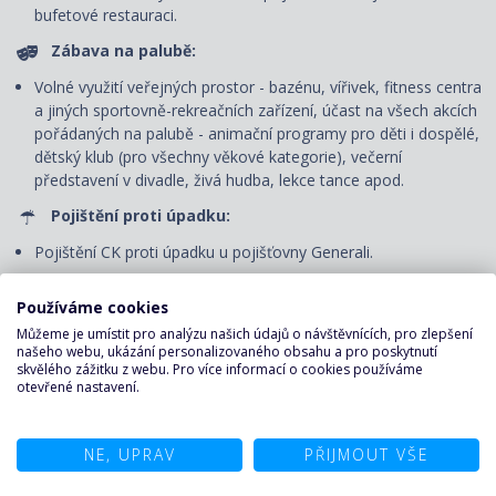
bufetové restauraci.
Zábava na palubě:
Volné využití veřejných prostor - bazénu, vířivek, fitness centra
a jiných sportovně-rekreačních zařízení, účast na všech akcích
pořádaných na palubě - animační programy pro děti i dospělé,
dětský klub (pro všechny věkové kategorie), večerní
představení v divadle, živá hudba, lekce tance apod.
Pojištění proti úpadku:
Pojištění CK proti úpadku u pojišťovny Generali.
CENA NEZAHRNUJE
Používáme cookies
Můžeme je umístit pro analýzu našich údajů o návštěvnících, pro zlepšení
Dopravu do/z přístavu vyplutí, případné transfery. V případě
našeho webu, ukázání personalizovaného obsahu a pro poskytnutí
skvělého zážitku z webu. Pro více informací o cookies používáme
zájmu zajistíme.
otevřené nastavení.
Služby českého průvodce či delegáta
Nápoje, které nejsou zahrnuté v ceně.
NE, UPRAV
PŘIJMOUT VŠE
Stravu mimo loď a stravování ve speciálních restauracích.