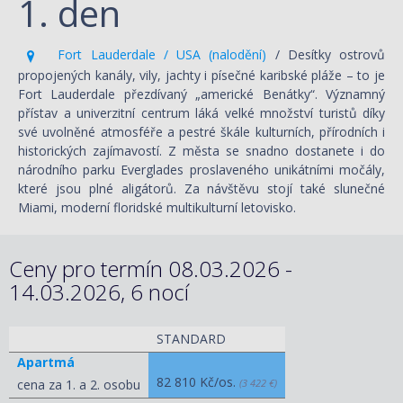
1. den
Fort Lauderdale / USA (nalodění)
/ Desítky ostrovů
propojených kanály, vily, jachty i písečné karibské pláže – to je
Fort Lauderdale přezdívaný „americké Benátky“. Významný
přístav a univerzitní centrum láká velké množství turistů díky
své uvolněné atmosféře a pestré škále kulturních, přírodních i
historických zajímavostí. Z města se snadno dostanete i do
národního parku Everglades proslaveného unikátními močály,
které jsou plné aligátorů. Za návštěvu stojí také slunečné
Miami, moderní floridské multikulturní letovisko.
Ceny pro termín 08.03.2026 -
14.03.2026, 6 nocí
STANDARD
Apartmá
82 810 Kč/os.
cena za 1. a 2. osobu
(3 422 €)