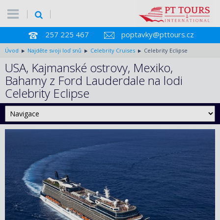
257 225 467
poptavky@pttours.cz
Úvod
Najděte svoji loď snů
Celebrity Cruises
Celebrity Eclipse
USA, Kajmanské ostrovy, Mexiko,
Bahamy z Ford Lauderdale na lodi
Celebrity Eclipse