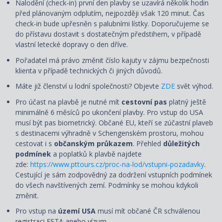
Nalodění (check-in) první den plavby se uzavírá několik hodin
před plánovaným odplutím, nejpozději však 120 minut. Čas
check-in bude upřesněn s palubními lístky. Doporučujeme se
do přístavu dostavit s dostatečným předstihem, v případě
vlastní letecké dopravy o den dříve.
Pořadatel má právo změnit číslo kajuty v zájmu bezpečnosti
klienta v případě technických či jiných důvodů.
Máte již členství u lodní společnosti? Objevte
ZDE
svět výhod.
Pro účast na plavbě je nutné mít
cestovní pas
platný ještě
minimálně 6 měsíců po ukončení plavby. Pro vstup do USA
musí být pas biometrický. Občané EU, kteří se zúčastní plaveb
s destinacemi výhradně v Schengenském prostoru, mohou
cestovat i s
občanským průkazem
. Přehled
důležitých
podmínek
a poplatků k plavbě najdete
zde:
https://www.pttours.cz/proc-na-lod/vstupni-pozadavky
.
Cestující je sám zodpovědný za dodržení vstupních podmínek
do všech navštívených zemí. Podmínky se mohou kdykoli
změnit.
Pro vstup na
území USA
musí mít občané ČR schválenou
registraci ESTA anebo vízum.