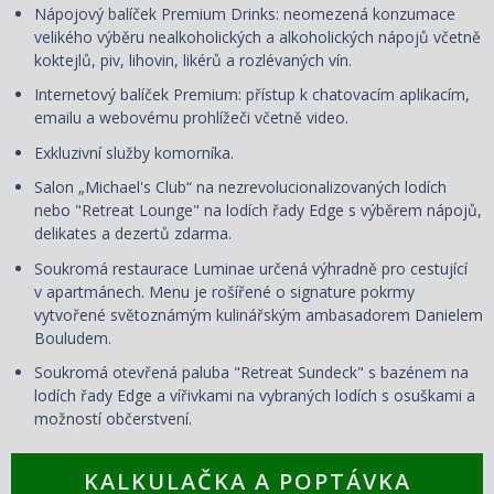
Nápojový balíček Premium Drinks: neomezená konzumace
velikého výběru nealkoholických a alkoholických nápojů včetně
koktejlů, piv, lihovin, likérů a rozlévaných vín.
Internetový balíček Premium: přístup k chatovacím aplikacím,
emailu a webovému prohlížeči včetně video.
Exkluzivní služby komorníka.
Salon „Michael's Club“ na nezrevolucionalizovaných lodích
nebo "Retreat Lounge" na lodích řady Edge s výběrem nápojů,
delikates a dezertů zdarma.
Soukromá restaurace Luminae určená výhradně pro cestující
v apartmánech. Menu je rošířené o signature pokrmy
vytvořené světoznámým kulinářským ambasadorem Danielem
Bouludem.
Soukromá otevřená paluba "Retreat Sundeck" s bazénem na
lodích řady Edge a vířivkami na vybraných lodích s osuškami a
možností občerstvení.
KALKULAČKA A POPTÁVKA