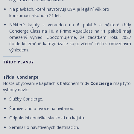
Na plavbách, které navštěvují USA je legální věk pro
konzumaci alkoholu 21 let.
Některé kajuty s verandou na 6. palubě a některé třídy
Concierge Class na 10. a Prime AquaClass na 11. palubě mají
omezený výhled. Upozorňujeme, že začátkem roku 2027
dojde ke změně kategorizace kajut včetně těch s omezeným
výhledem.
TŘÍDY PLAVBY
Třída: Concierge
Hosté ubytováni v kajutách s balkonem třídy
Concierge
mají tyto
výhody navíc:
Služby Concierge.
Šumivé víno a ovoce na uvítanou.
Odpolední donáška sladkostí na kajutu.
Seminář o navštívených destinacích.