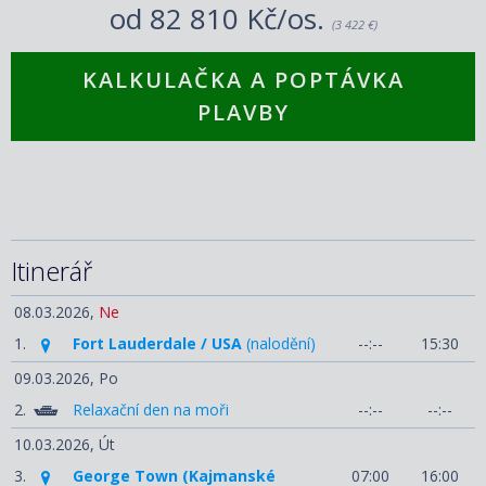
od
82 810 Kč/os.
(3 422 €)
KALKULAČKA A POPTÁVKA
PLAVBY
Itinerář
08.03.2026,
Ne
1.
Fort Lauderdale / USA
(nalodění)
--:--
15:30
09.03.2026,
Po
2.
Relaxační den na moři
--:--
--:--
10.03.2026,
Út
3.
George Town (Kajmanské
07:00
16:00