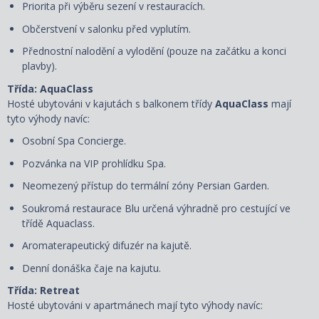
Priorita při výběru sezení v restauracích.
Občerstvení v salonku před vyplutím.
Přednostní nalodění a vylodění (pouze na začátku a konci
plavby).
Třída: AquaClass
Hosté ubytováni v kajutách s balkonem třídy
AquaClass
mají
tyto výhody navíc:
Osobní Spa Concierge.
Pozvánka na VIP prohlídku Spa.
Neomezený přístup do termální zóny Persian Garden.
Soukromá restaurace Blu určená výhradně pro cestující ve
třídě Aquaclass.
Aromaterapeutický difuzér na kajutě.
Denní donáška čaje na kajutu.
Třída: Retreat
Hosté ubytováni v apartmánech mají tyto výhody navíc: