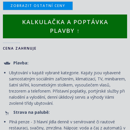
ZOBRAZIT OSTATNÍ CENY
KALKULAČKA A POPTÁVKA
PLAVBY ↑
CENA ZAHRNUJE
Plavba:
Ubytování v kajutě vybrané kategorie. Kajuty jsou vybavené
samostatným sociálním zařízením, klimatizací, TV, minibarem,
šatní skříní, kosmetickým stolkem, vysoušečem vlasů,
trezorem a telefonem. P
řístavní poplatky, portýrské služby při
nalodění a vylodění, denní úklidový servis
a výhody Vámi
zvolené třídy ubytování.
Strava na palubě:
Plná penze - 3 hlavní jídla denně v servírované či rautové
restauraci, svačiny, zmrzlina. Nápoje: voda a čaj z automatů v