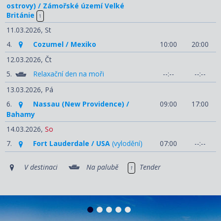
ostrovy) / Zámořské území Velké
Británie
1
11.03.2026,
St
4.
Cozumel / Mexiko
10:00
20:00
12.03.2026,
Čt
5.
Relaxační den na moři
--:--
--:--
13.03.2026,
Pá
6.
Nassau (New Providence) /
09:00
17:00
Bahamy
14.03.2026,
So
7.
Fort Lauderdale / USA
(vylodění)
07:00
--:--
V destinaci
Na palubě
Tender
1