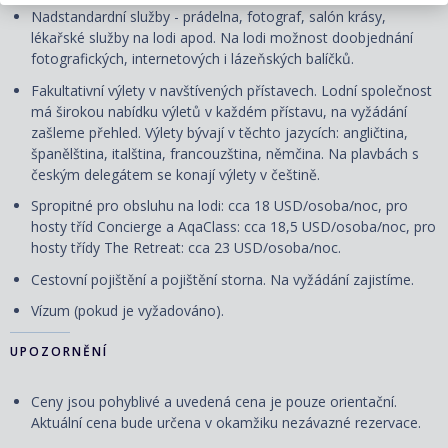
Nadstandardní služby - prádelna, fotograf, salón krásy,
lékařské služby na lodi apod. Na lodi možnost doobjednání
fotografických, internetových i lázeňských balíčků.
Fakultativní výlety v navštívených přístavech. Lodní společnost
má širokou nabídku výletů v každém přístavu, na vyžádání
zašleme přehled. Výlety bývají v těchto jazycích: angličtina,
španělština, italština, francouzština, němčina. Na plavbách s
českým delegátem se konají výlety v češtině.
Spropitné pro obsluhu na lodi: cca 18 USD/osoba/noc, pro
hosty tříd Concierge a AqaClass: cca 18,5 USD/osoba/noc, pro
hosty třídy The Retreat: cca 23 USD/osoba/noc.
Cestovní pojištění a pojištění storna. Na vyžádání zajistíme.
Vízum (pokud je vyžadováno).
UPOZORNĚNÍ
Ceny jsou pohyblivé a uvedená cena je pouze orientační.
Aktuální cena bude určena v okamžiku nezávazné rezervace.