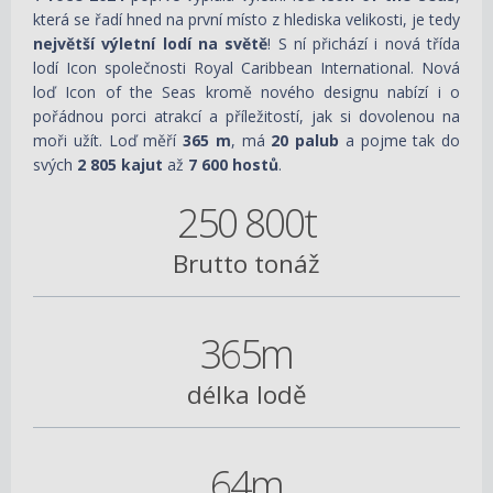
která se řadí hned na první místo z hlediska velikosti, je tedy
největší výletní lodí na světě
! S ní přichází i nová třída
lodí Icon společnosti Royal Caribbean International. Nová
loď Icon of the Seas kromě nového designu nabízí i o
pořádnou porci atrakcí a příležitostí, jak si dovolenou na
moři užít. Loď měří
365 m
, má
20 palub
a pojme tak do
svých
2 805 kajut
až
7 600 hostů
.
250 800t
Brutto tonáž
365m
délka lodě
64m