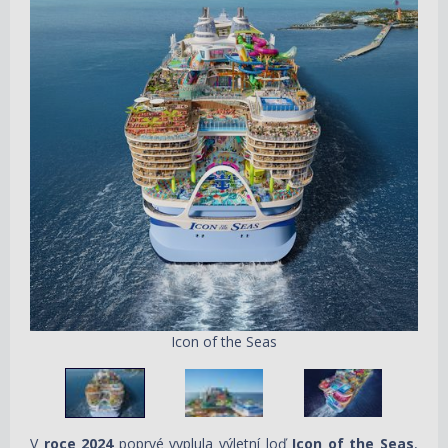
Icon of the Seas
V
roce 2024
poprvé vyplula výletní loď
Icon of the Seas
,