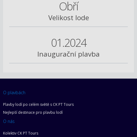
Obří
Velikost lode
01.2024
Inaugurační plavba
O plavbách
Plavby lodí po celém světě s CK PT Tours
Nejlepší destinace pro plavbu lodí
O nás
Kolektiv CK PT Tours