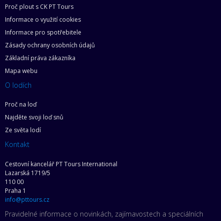
Proč plout s CK PT Tours
Informace o využití cookies
Informace pro spotřebitele
Zásady ochrany osobních údajů
Základní práva zákazníka
Mapa webu
O lodích
Proč na loď
Najděte svoji loď snů
Ze světa lodí
Kontakt
Cestovní kancelář PT Tours International
Lazarská 1719/5
110 00
Praha 1
info@pttours.cz
Pravidelné informace o novinkách, zajímavostech a speciálních