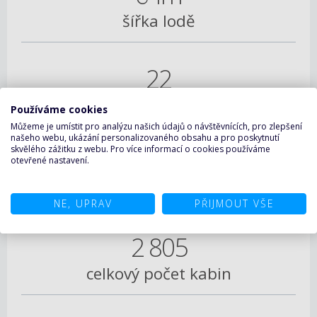
šířka lodě
22
rychlost v uzlech
Používáme cookies
Můžeme je umístit pro analýzu našich údajů o návštěvnících, pro zlepšení
našeho webu, ukázání personalizovaného obsahu a pro poskytnutí
skvělého zážitku z webu. Pro více informací o cookies používáme
7 600
otevřené nastavení.
max. počet pasažérů
NE, UPRAV
PŘIJMOUT VŠE
2 805
celkový počet kabin