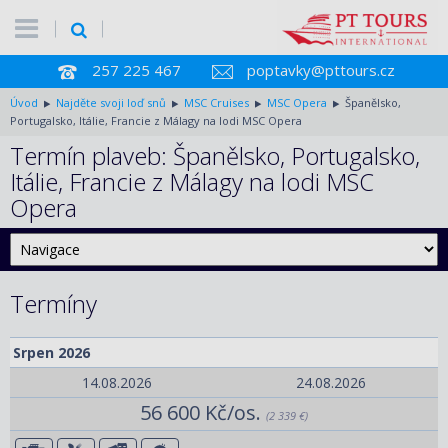
257 225 467
poptavky@pttours.cz
Úvod
Najděte svoji loď snů
MSC Cruises
MSC Opera
Španělsko,
Portugalsko, Itálie, Francie z Málagy na lodi MSC Opera
Termín plaveb: Španělsko, Portugalsko,
Itálie, Francie z Málagy na lodi MSC
Opera
Termíny
Srpen 2026
14.08.2026
24.08.2026
56 600 Kč/os.
(2 339 €)