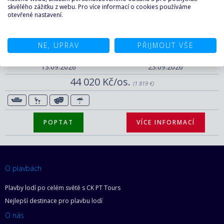
39 180 Kč/os.
skvělého zážitku z webu. Pro více informací o cookies používáme
(1 619 €)
otevřené nastavení.
NE, UPRAV
PŘIJMOUT VŠE
POPTAT
VÍCE INFORMACÍ
13.09.2026
23.09.2026
44 020 Kč/os.
(1 819 €)
POPTAT
VÍCE INFORMACÍ
O plavbách
Plavby lodí po celém světě s CK PT Tours
Nejlepší destinace pro plavbu lodí
O nás