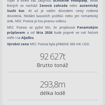
foyer a ihned Vás zaujmou
úchvatné vodopády
, vedle
kterých se nachází
Zenová zahrada
nebo
autentický
Sushi bar.
Ať už je vaším důvodem cesty rodinná
dovolená, hledání luxusních požitků nebo jen romantický
únik, MSC Poesia je tou pravou volbou.
MSC Poesia se pyšní tím, že proplouvá
Panamským
průplavem
a od
léta 2026
bude poprvé ve své historii
mířit i na
Aljašku
.
Výrobní cena
MSC Poesia byla přibližně 360 mil. USD.
92 627t
Brutto tonáž
293,8m
délka lodě