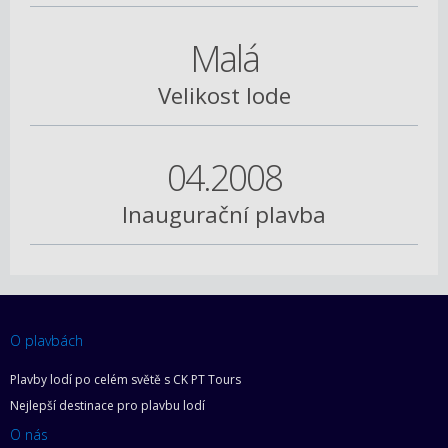
Malá
Velikost lode
04.2008
Inaugurační plavba
O plavbách
Plavby lodí po celém světě s CK PT Tours
Nejlepší destinace pro plavbu lodí
O nás