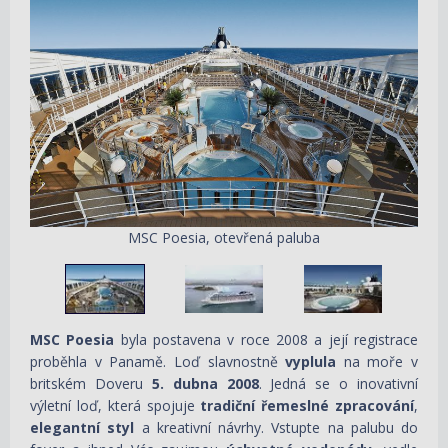
MSC Poesia, otevřená paluba
MSC Poesia
byla postavena v roce 2008 a její registrace
proběhla v Panamě. Loď slavnostně
vyplula
na moře v
britském Doveru
5. dubna 2008
. Jedná se o inovativní
výletní loď, která spojuje
tradiční řemeslné zpracování
,
elegantní styl
a kreativní návrhy. Vstupte na palubu do