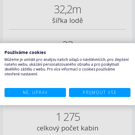
32,2m
šířka lodě
23
Používáme cookies
rychlost v uzlech
Můžeme je umístit pro analýzu našich údajů o návštěvnících, pro zlepšení
našeho webu, ukázání personalizovaného obsahu a pro poskytnutí
skvělého zážitku z webu. Pro více informací o cookies používáme
otevřené nastavení.
3 223
max. počet pasažérů
NE, UPRAV
PŘIJMOUT VŠE
1 275
celkový počet kabin