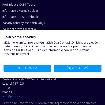
Proč plout s CK PT Tours
Informace o využití cookies
Informace pro spotřebitele
Zásady ochrany osobních údajů
Základní práva zákazníka
Mapa webu
Používáme cookies
O lodích
Můžeme je umístit pro analýzu našich údajů o návštěvnících, pro zlepšení
našeho webu, ukázání personalizovaného obsahu a pro poskytnutí
skvělého zážitku z webu. Pro více informací o cookies používáme
Proč na loď
otevřené nastavení.
Najděte svoji loď snů
Ze světa lodí
NE, UPRAV
PŘIJMOUT VŠE
Kontakt
Cestovní kancelář PT Tours International
Lazarská 1719/5
110 00
Praha 1
info@pttours.cz
Pravidelné informace o novinkách, zajímavostech a speciálních