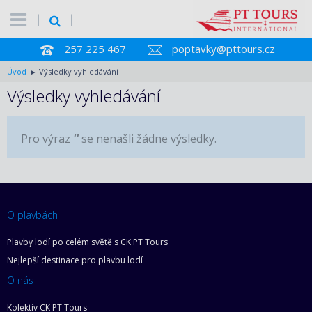
257 225 467
poptavky@pttours.cz
Úvod
Výsledky vyhledávání
Výsledky vyhledávání
Pro výraz
''
se nenašli žádne výsledky.
O plavbách
Plavby lodí po celém světě s CK PT Tours
Nejlepší destinace pro plavbu lodí
O nás
Kolektiv CK PT Tours