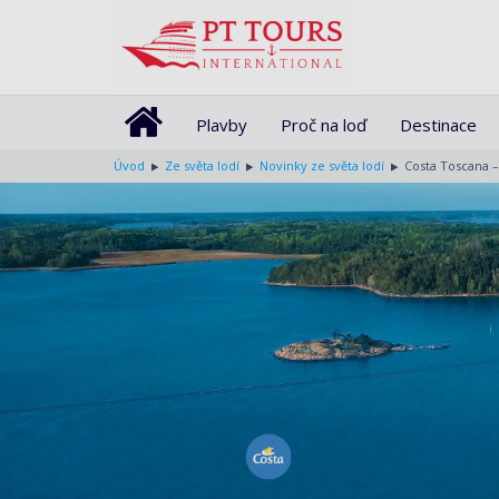
Plavby
Proč na loď
Destinace
Úvod
Ze světa lodí
Novinky ze světa lodí
Costa Toscana –