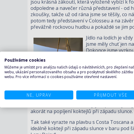
jsou krásná zákoutí, která vyloženě vybízí k f
odpoledne a navečer různá představení - od h
zkoušky, takže už od rána jsme se těšily, co 
potom tedy představení v Colosseu a na závěr v
převážně rockovou hudbu a pokaždé se jim p
Jídlo na lodích je vžd
jsme měly chuť jen n
Dokonce jsme vyzkoušel
zde není sice zahrnut
Používáme cookies
hlavní potřeby – hladu
Můžeme je umístit pro analýzu našich údajů o návštěvnících, pro zlepšení n
předchozí. Dokonce k
webu, ukázání personalizovaného obsahu a pro poskytnutí skvělého zážitku
webu. Pro více informací o cookies používáme otevřené nastavení.
Loď se nám natolik líb
vyloďovat bez omezení
v několika úrovních a
NE, UPRAV
PŘIJMOUT VŠE
v různých výškových ú
nejvyšší palubě je sk
akorát na popíjení koktejlů při západu slunce.
Tak také vyrazte na plavbu s Costa Toscana a d
ideálně koktejl při západu slunce v baru pod š