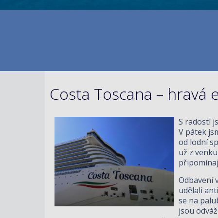
Costa Toscana – hravá 
S radostí 
V pátek jsm
od lodní s
už z venku
připomínají
Odbavení v
udělali ant
se na palu
jsou odváž