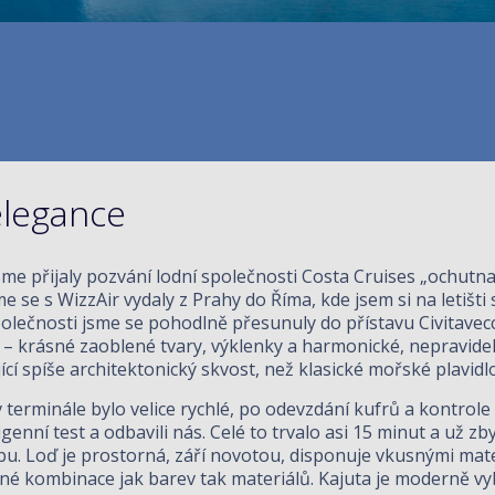
elegance
jsme přijaly pozvání lodní společnosti Costa Cruises „ochutna
e se s WizzAir vydaly z Prahy do Říma, kde jsem si na letišti
polečnosti jsme se pohodlně přesunuly do přístavu Civitavecc
 – krásné zaoblené tvary, výklenky a harmonické, nepravidel
cí spíše architektonický skvost, než klasické mořské plavidlo
 terminále bylo velice rychlé, po odevzdání kufrů a kontrol
igenní test a odbavili nás. Celé to trvalo asi 15 minut a už zb
bu. Loď je prostorná, září novotou, disponuje vkusnými mat
né kombinace jak barev tak materiálů. Kajuta je moderně vy