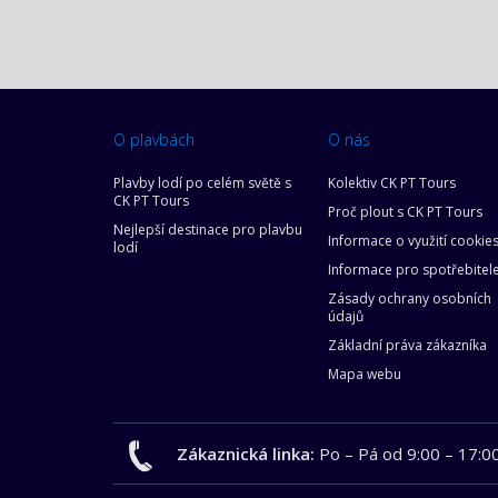
O plavbách
O nás
Plavby lodí po celém světě s
Kolektiv CK PT Tours
CK PT Tours
Proč plout s CK PT Tours
Nejlepší destinace pro plavbu
Informace o využití cookie
lodí
Informace pro spotřebitel
Zásady ochrany osobních
údajů
Základní práva zákazníka
Mapa webu
Zákaznická linka:
Po – Pá od 9:00 – 17:0