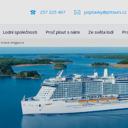
257 225 467
poptavky@pttours.cz
Lodní společnosti
Proč plout s námi
Ze světa lodí
Pr
 hravá elegance