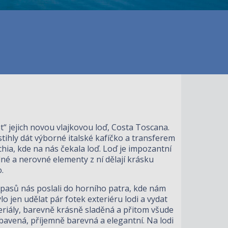
t“ jejich novou vlajkovou loď, Costa Toscana.
 stihly dát výborné italské kafíčko a transferem
hia, kde na nás čekala loď. Loď je impozantní
né a nerovné elementy z ní dělají krásku
.
e pasů nás poslali do horního patra, kde nám
ylo jen udělat pár fotek exteriéru lodi a vydat
eriály, barevně krásně sladěná a přitom všude
bavená, příjemně barevná a elegantní. Na lodi