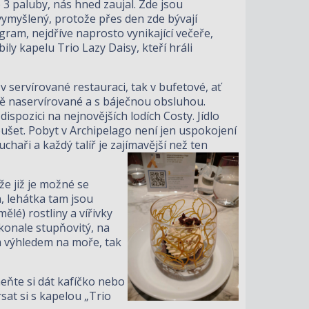
 3 paluby, nás hned zaujal. Zde jsou
ymyšlený, protože přes den zde bývají
ram, nejdříve naprosto vynikající večeře,
ly kapelu Trio Lazy Daisy, kteří hráli
 v servírované restauraci, tak v bufetové, ať
ně naservírované a s báječnou obsluhou.
ispozici na nejnovějších lodích Costy. Jídlo
koušet. Pobyt v Archipelago není jen uspokojení
uchaři a každý talíř je zajímavější než ten
 že již je možné se
, lehátka tam jsou
ělé) rostliny a vířivky
okonale stupňovitý, na
ým výhledem na moře, tak
eňte si dát kafíčko nebo
sat si s kapelou „Trio