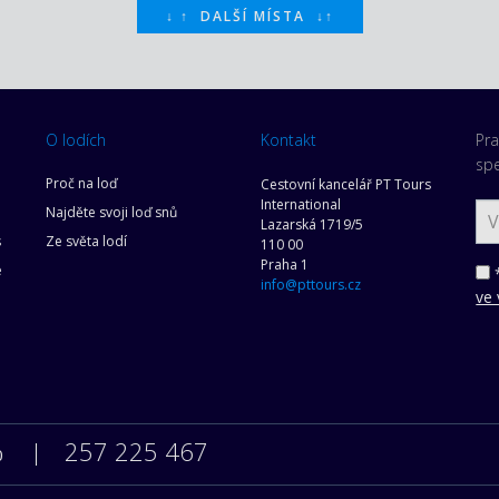
↓
↑
DALŠÍ MÍSTA
↓
↑
O lodích
Kontakt
Pra
spe
Proč na loď
Cestovní kancelář PT Tours
International
Najděte svoji loď snů
Lazarská 1719/5
s
Ze světa lodí
110 00
Praha 1
e
*
info@pttours.cz
ve 
257 225 467
0