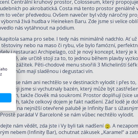
ocení. Centrální kruhový prostor, Colosseum, který propojuje
udebních po akrobatická. Costa má tento prostor geniálně v
nám to večer předvedou. Ovšem navečer byl vždy náročný prog
ýborná živá hudba v Heineken Baru. Zde jsme si velice oblíbi
ovedlo nás vytáhnout na pódium.
y kapitola sama pro sebe. I tedy nás minimálně nadchlo. Ať už
a těstoviny nebo na maso či rybu, vše bylo famózní, perfekt
y i restauraci Archipelago, což je nový koncept, který je k d
é v ceně, ale určitě stojí za to, to jednou během plavby vyz
, je to zážitek. Pěti-chodové menu stvořili 3 Michelinští šéfk
ašeho
 pokrmům mají sladěnou i degustaci vín.
 z
ila, že se nám ani nechtělo se v destinacích vylodit i přes to,
! Raději jsme si vychutnaly bazén, který může být zastřešen
 částech, takže člověk má soukromí. Prostor doplňují (sice um
rovních, takže celkový dojem je fakt nadšení. Záď lodě je d
y walk a na nejnižší otevřené palubě je Infinity Bar s úžasn
 Prostě paráda! V Barceloně se nám vůbec nechtělo vylodit.
ejte nám vědět, zda jste i Vy byli tak nadšení
. A nezapom
irým nebem (Infinity Bar), ochutnat zákusek „Karamel“ a zatr