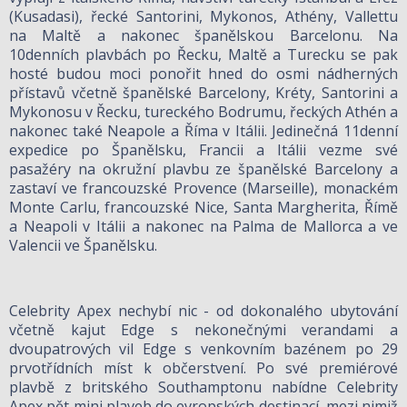
(Kusadasi), řecké Santorini, Mykonos, Athény, Vallettu
na Maltě a nakonec španělskou Barcelonu. Na
10denních plavbách po Řecku, Maltě a Turecku se pak
hosté budou moci ponořit hned do osmi nádherných
přístavů včetně španělské Barcelony, Kréty, Santorini a
Mykonosu v Řecku, tureckého Bodrumu, řeckých Athén a
nakonec také Neapole a Říma v Itálii. Jedinečná 11denní
expedice po Španělsku, Francii a Itálii vezme své
pasažéry na okružní plavbu ze španělské Barcelony a
zastaví ve francouzské Provence (Marseille), monackém
Monte Carlu, francouzské Nice, Santa Margherita, Římě
a Neapoli v Itálii a nakonec na Palma de Mallorca a ve
Valencii ve Španělsku.
Celebrity Apex nechybí nic - od dokonalého ubytování
včetně kajut Edge s nekonečnými verandami a
dvoupatrových vil Edge s venkovním bazénem po 29
prvotřídních míst k občerstvení. Po své premiérové
plavbě z britského Southamptonu nabídne Celebrity
Apex pět mini plaveb do evropských destinací, mezi nimiž