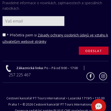
Pravidelné informace o novinkách, zajímavostech a speciálních
nabídkách.
* Přečetl/a jsem si
Zásady ochrany osobních údajů ve vztahu k
uživatelům webové stránky
Zákaznická linka:
Po – Pá od 9:00 – 17:00
257 225 467
Cestovní kancelář PT Tours International • Lazarská 1719/5 • 110 00
Praha 1 • © 2026 Cestovní kancelář PT Tours International s.r.o |
Generuje redakční systém
BUXUS CMS
společnosti
ui42
.