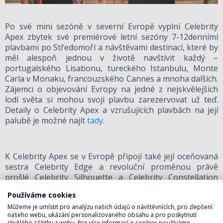
Po své mini sezóně v severní Evropě vyplní Celebrity
Apex zbytek své premiérové letní sezóny 7-12denními
plavbami po Středomoří a návštěvami destinací, které by
měl alespoň jednou v životě navštívit každý –
portugalského Lisabonu, tureckého Istanbulu, Monte
Carla v Monaku, francouzského Cannes a mnoha dalších.
Zájemci o objevování Evropy na jedné z nejskvělejších
lodí světa si mohou svoji plavbu zarezervovat už teď.
Detaily o Celebrity Apex a vzrušujících plavbách na její
palubě je možné najít
tady
.
K Celebrity Apex se v Evropě připojí také její oceňovaná
sestra Celebrity Edge a revoluční proměnou právě
prošlé Celebrity Silhouette a Celebrity Constellation
s novými kajutami a apartmá, veřejnými prostorami a
Používáme cookies
novým, luxusním designem. Vzrušujícím přírůstkem do
Můžeme je umístit pro analýzu našich údajů o návštěvnících, pro zlepšení
evropských itinerářů bude italský Terst a vůbec první
našeho webu, ukázání personalizovaného obsahu a pro poskytnutí
mini sezóna plaveb z Lisabonu, zahrnující přenocování
skvělého zážitku z webu. Pro více informací o cookies používáme