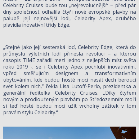
Celebrity Cruises bude tou „nejrevolučnější“ – před pár
dny společnost odhalila čtyři nové evropské plavby na
palubě její nejnovější lodi, Celebrity Apex, druhého
plavidla inovativní třídy Edge.
„Stejně jako její sesterská loď, Celebrity Edge, která do
průmyslu výletních lodí přinesla revoluci – a kterou
časopis TIME zařadil mezi jedno z nejlepších míst světa
roku 2019 -, se i Celebrity Apex pochlubí inovativním,
vpřed směřujícím designem a transformativním
ubytováním, kde budou hosté moci nasát dech beroucí
svět kolem nich,“ řekla Lisa Lutoff-Perlo, prezidentka a
generální ředitelka Celebrity Cruises. „Díky čtyřem
novým a prodlouženým plavbám po Středozemním moři
si teď hosté budou moci užít vrcholný zážitek v tom
pravém stylu Celebrity.“