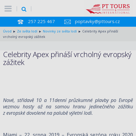
257 225 467
poptavky@pttours.cz
Úvod
Ze světa lodí
Novinky ze světa lodí
Celebrity Apex přináší
vrcholný evropský zážitek
Celebrity Apex přináší vrcholný evropský
zážitek
Nové, střídavě 10 a 11denní průzkumné plavby po Evropě
vezmou hosty až na samou hranu jedinečného zážitku
z evropské dovolené na palubě výletní lodi.
Miami – 22. srpna 2019 – Evropská sezóna roku 2020