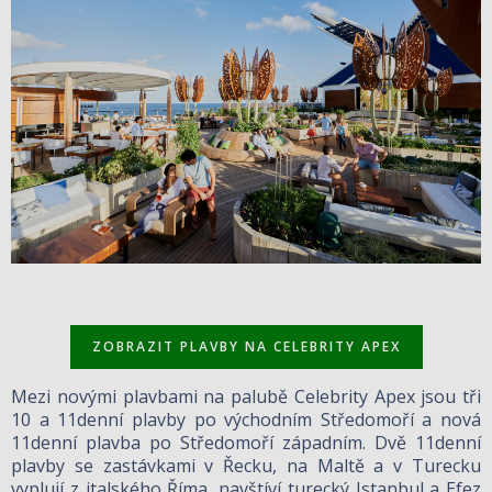
ZOBRAZIT PLAVBY NA CELEBRITY APEX
Mezi novými plavbami na palubě Celebrity Apex jsou tři
10 a 11denní plavby po východním Středomoří a nová
11denní plavba po Středomoří západním. Dvě 11denní
plavby se zastávkami v Řecku, na Maltě a v Turecku
vyplují z italského Říma, navštíví turecký Istanbul a Efez