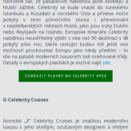
navržené tak, že pasažérům nabídnou ještě skvělejší a
hlubší zážitek. Celebrity se bude vracet do tureckého
Istanbulu a Kusadasi a norského Osla a přinese noční
pobyty v zemi půlnočního slunce i přenocování
v nejoblíbenějších městech hostů, jako jsou irský Dublin
nebo Reykjavík na Islandu. Evropské itineráře Celebrity
nabídnou neuvěřitelný výběr z více než 90 destinací s 48
pobyty přes noc, takže cestující budou mít ještě více
možností prozkoumat Evropu jako nikdy předtím – to
vše na palubě moderních luxusních lodí oceňované třídy.
Detaily o evropských plavbách je možné najít
zde
.
ZOBRAZIT PLAVBY NA CELEBRITY APEX
O Celebrity Cruises
Ikonické „X“ Celebrity Cruises je značkou moderního
luxusu s jeho skvělým, současným designem a vřelými