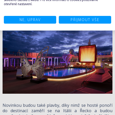
v tomto překrásném městě.
otevřené nastavení.
NE, UPRAV
PŘIJMOUT VŠE
Novinkou budou také plavby, díky nimž se hosté ponoří
do destinací: zaměří se na Itálii a Řecko a budou