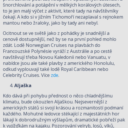
šnorchlování a potápění v mělkých korálových útesech,
to je jen malý výčet z aktivit, které tady na návštěvníky
čekají. A kdo si v jižním Tichomoří nezaplaval s rejnokem
mantou nebo žraloky, jako by tady ani nebyl.
Ocitnout se ve světě jako z pohádky je snadnější a
cenově dostupnější, než by se na první pohled mohlo
zdát. Lodě Norwegian Cruises na plavbách do
Francouzské Polynésie vyráží z Austrálie a po cestě
navštěvují třeba Novou Kaledonii nebo Vanuatu, v
nabídce jsou ale také plavby z amerického Honolulu,
odkud vyplouvají také lodě Royal Caribbean nebo
Celebrity Cruises. Více
zde
.
Aljaška
Kdo dává při pohybu přednost o něco chladnějšímu
klimatu, bude okouzlen Aljaškou. Nejsevernější z
amerických států si svojí krásou a rozmanitostí podmaní
každého. Mohutné ledovce stékající z majestátních hor
lákají k dobrodružným výšlapům, dramatické pobřeží pak
k vyjížďkám na kajaku. Pozorování velryb, losů, vlků,