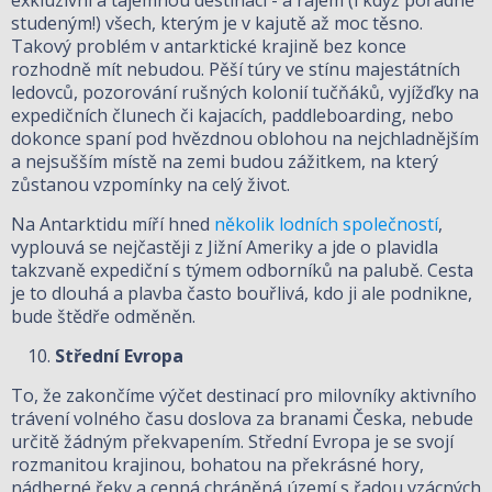
studeným!) všech, kterým je v kajutě až moc těsno.
Takový problém v antarktické krajině bez konce
rozhodně mít nebudou. Pěší túry ve stínu majestátních
ledovců, pozorování rušných kolonií tučňáků, vyjížďky na
expedičních člunech či kajacích, paddleboarding, nebo
dokonce spaní pod hvězdnou oblohou na nejchladnějším
a nejsušším místě na zemi budou zážitkem, na který
zůstanou vzpomínky na celý život.
Na Antarktidu míří hned
několik lodních společností
,
vyplouvá se nejčastěji z Jižní Ameriky a jde o plavidla
takzvaně expediční s týmem odborníků na palubě. Cesta
je to dlouhá a plavba často bouřlivá, kdo ji ale podnikne,
bude štědře odměněn.
Střední Evropa
To, že zakončíme výčet destinací pro milovníky aktivního
trávení volného času doslova za branami Česka, nebude
určitě žádným překvapením. Střední Evropa je se svojí
rozmanitou krajinou, bohatou na překrásné hory,
nádherné řeky a cenná chráněná území s řadou vzácných