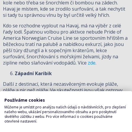
kole nebo třeba se šnorchlem či bombou na zádech.
Havaj je místem, kde se zrodilo surfování, a tak nechytit
si tady tu správnou vlnu by byl určitě velký hřích.
Kdo se rozhodne vyplout na Havaj, má na výběr z celé
řady lodí. Špatnou volbou pro aktivce nebude
Pride of
America
Norwegian Cruise Line se sportovním hřištěm a
běžeckou tratí na palubě a nabídkou exkurzí, jako jsou
pěší túry džunglí a k sopečným kráterům, lekce
surfování, šnorchlování s mořskými želvami, jízdy na
zipline nebo slaňování vodopádů. Více
zde
.
Západní Karibik
Další z destinací, která nezasvěceným evokuje pláže,
pláže a nic než pláže. Ve skutečnosti jsou však ostrovy
věčného léta místem, kde se aktivně založení vyřádí
Používáme cookies
opravdu dosyta. Kajmanské ostrovy nabízí jedny z
Můžeme je umístit pro analýzu našich údajů o návštěvnících, pro zlepšení
nejkrásnějších korálových útesů celého Karibiku a
našeho webu, ukázání personalizovaného obsahu a pro poskytnutí
skvělou viditelnost pod mořskou hladinou, mexický
skvělého zážitku z webu. Pro více informací o cookies používáme
Yucatán potom pěší treky džunglí, magické mayské
otevřené nastavení.
ruiny, zipline, adrenalinové potápění v podzemních