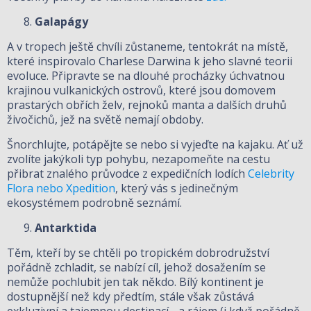
Galapágy
A v tropech ještě chvíli zůstaneme, tentokrát na místě,
které inspirovalo Charlese Darwina k jeho slavné teorii
evoluce. Připravte se na dlouhé procházky úchvatnou
krajinou vulkanických ostrovů, které jsou domovem
prastarých obřích želv, rejnoků manta a dalších druhů
živočichů, jež na světě nemají obdoby.
Šnorchlujte, potápějte se nebo si vyjeďte na kajaku. Ať už
zvolíte jakýkoli typ pohybu, nezapomeňte na cestu
přibrat znalého průvodce z expedičních lodích
Celebrity
Flora nebo Xpedition
, který vás s jedinečným
ekosystémem podrobně seznámí.
Antarktida
Těm, kteří by se chtěli po tropickém dobrodružství
pořádně zchladit, se nabízí cíl, jehož dosažením se
nemůže pochlubit jen tak někdo. Bílý kontinent je
dostupnější než kdy předtím, stále však zůstává
exkluzivní a tajemnou destinací - a rájem (i když pořádně