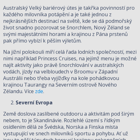
Australský Velký bariérový útes je takřka povinností pro
každého milovníka potápění a je také jednou z
nejkrásnějších destinací na světě, kde se dá podmořský
život snadno pozorovat se šnorchlem, Nový Zéland se
svými majestátními horami a krajinou z Pána prstenů
pak přímo vybízí k pěším výletům.
Na jižní polokouli míří celá řada lodních společností, mezi
nimi například Princess Cruises, na jejímž menu je možné
najít aktivity jako právě šnorchlování v australských
vodách, jízdy na velbloudech v Broomu v Západní
Austrálii nebo třeba vyjížďky na kole pohádkovou
krajinou Taurangy na Severním ostrově Nového
Zélandu. Více
zde
.
Severní Evropa
Země doslova zaslíbené outdooru a aktivitám pod širým
nebem, to je Skandinávie. Rozlehlé území s řídkým
osídlením dělá ze Švédska, Norska a Finska místa
vystupující ve snech milovníků sportu a pohybu. Ať už
jsou to pěší túry dech beroucí krajinou nekonečných