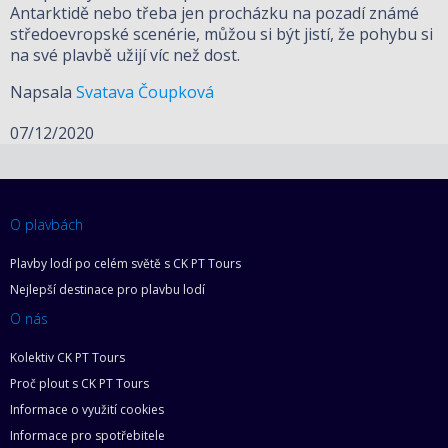
Antarktidě nebo třeba jen procházku na pozadí známé
středoevropské scenérie, můžou si být jistí, že pohybu si
na své plavbě užijí víc než dost.
Napsala
Svatava Čoupková
07/12/2020
O plavbách
Plavby lodí po celém světě s CK PT Tours
Nejlepší destinace pro plavbu lodí
O nás
Kolektiv CK PT Tours
Proč plout s CK PT Tours
Informace o využití cookies
Informace pro spotřebitele