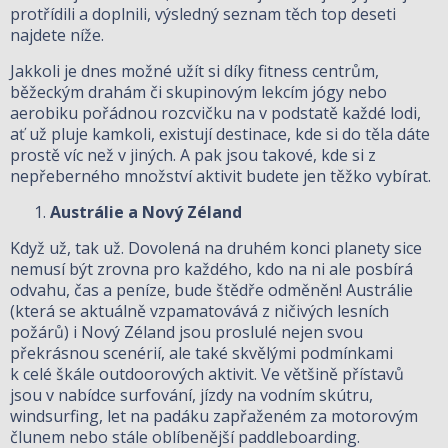
protřídili a doplnili, výsledný seznam těch top deseti
najdete níže.
Jakkoli je dnes možné užít si díky fitness centrům,
běžeckým drahám či skupinovým lekcím jógy nebo
aerobiku pořádnou rozcvičku na v podstatě každé lodi,
ať už pluje kamkoli, existují destinace, kde si do těla dáte
prostě víc než v jiných. A pak jsou takové, kde si z
nepřeberného množství aktivit budete jen těžko vybírat.
Austrálie a Nový Zéland
Když už, tak už. Dovolená na druhém konci planety sice
nemusí být zrovna pro každého, kdo na ni ale posbírá
odvahu, čas a peníze, bude štědře odměněn! Austrálie
(která se aktuálně vzpamatovává z ničivých lesních
požárů) i Nový Zéland jsou proslulé nejen svou
překrásnou scenérií, ale také skvělými podmínkami
k celé škále outdoorových aktivit. Ve většině přístavů
jsou v nabídce surfování, jízdy na vodním skútru,
windsurfing, let na padáku zapřaženém za motorovým
člunem nebo stále oblíbenější paddleboarding.