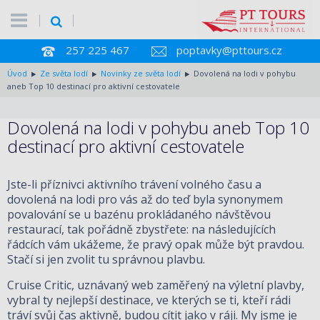
257 225 467
poptavky@pttours.cz
Úvod
Ze světa lodí
Novinky ze světa lodí
Dovolená na lodi v pohybu
aneb Top 10 destinací pro aktivní cestovatele
Dovolená na lodi v pohybu aneb Top 10
destinací pro aktivní cestovatele
Jste-li příznivci aktivního trávení volného času a
dovolená na lodi pro vás až do teď byla synonymem
povalování se u bazénu prokládaného návštěvou
restaurací, tak pořádně zbystřete: na následujících
řádcích vám ukážeme, že pravý opak může být pravdou.
Stačí si jen zvolit tu správnou plavbu.
Cruise Critic, uznávaný web zaměřený na výletní plavby,
vybral ty nejlepší destinace, ve kterých se ti, kteří rádi
tráví svůj čas aktivně, budou cítit jako v ráji. My jsme je