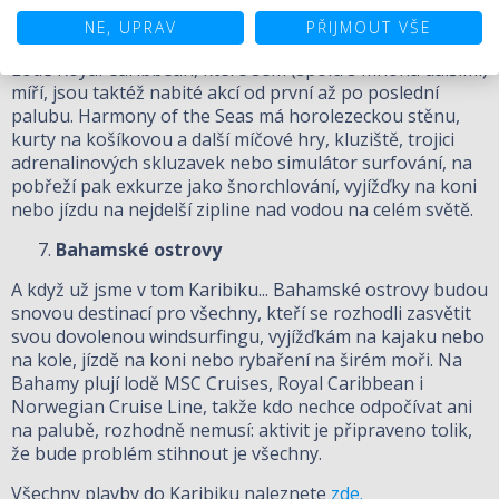
řekách nebo plavání s delfíny. A Jamajka? To jsou
NE, UPRAV
PŘIJMOUT VŠE
vyjížďky na kajaku, rafting, parasailing a spousta dalších.
Lodě
Royal Caribbean
, které sem (spolu s mnoha dalšími)
míří, jsou taktéž nabité akcí od první až po poslední
palubu. Harmony of the Seas má horolezeckou stěnu,
kurty na košíkovou a další míčové hry, kluziště, trojici
adrenalinových skluzavek nebo simulátor surfování, na
pobřeží pak exkurze jako šnorchlování, vyjížďky na koni
nebo jízdu na nejdelší zipline nad vodou na celém světě.
Bahamské ostrovy
A když už jsme v tom Karibiku... Bahamské ostrovy budou
snovou destinací pro všechny, kteří se rozhodli zasvětit
svou dovolenou windsurfingu, vyjížďkám na kajaku nebo
na kole, jízdě na koni nebo rybaření na širém moři. Na
Bahamy plují lodě MSC Cruises, Royal Caribbean i
Norwegian Cruise Line, takže kdo nechce odpočívat ani
na palubě, rozhodně nemusí: aktivit je připraveno tolik,
že bude problém stihnout je všechny.
Všechny plavby do Karibiku naleznete
zde.