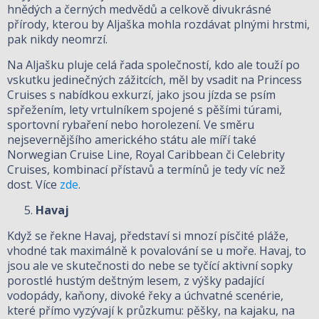
hnědých a černých medvědů a celkově divukrásné
přírody, kterou by Aljaška mohla rozdávat plnými hrstmi,
pak nikdy neomrzí.
Na Aljašku pluje celá řada společností, kdo ale touží po
vskutku jedinečných zážitcích, měl by vsadit na Princess
Cruises s nabídkou exkurzí, jako jsou jízda se psím
spřežením, lety vrtulníkem spojené s pěšími túrami,
sportovní rybaření nebo horolezení. Ve směru
nejsevernějšího amerického státu ale míří také
Norwegian Cruise Line, Royal Caribbean či Celebrity
Cruises, kombinací přístavů a termínů je tedy víc než
dost. Více
zde
.
Havaj
Když se řekne Havaj, představí si mnozí písčité pláže,
vhodné tak maximálně k povalování se u moře. Havaj, to
jsou ale ve skutečnosti do nebe se tyčící aktivní sopky
porostlé hustým deštným lesem, z výšky padající
vodopády, kaňony, divoké řeky a úchvatné scenérie,
které přímo vyzývají k průzkumu: pěšky, na kajaku, na