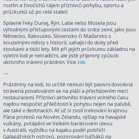
rostlin a živočichů rájem příznivců pohybu, sportu a
průzkumů už po celá staletí.
Splavné řeky Dunaj, Rýn, Labe nebo Mosela jsou
výhodnými přístupovými cestami do srdce zemí, jako jsou
Německo, Rakousko, Slovensko či Maďarsko s
kouzelnými městy s historií, sahající do doby před
stovkami a tisíci lety. Mít při jejich průzkumu základnu na
výletní lodi je netradiční, ale jistě příjemný způsob
aktivního trávení prázdnin. Více
zde
.
---
Prázdniny na lodi, to určitě nemusí být pasivní dovolená
strávená povalováním se na pláži a přecházením mezi
restauracemi. Příznivci aktivního trávení volného času
najdou nespočet příležitostí k pohybu nejen na palubě,
ale také v destinacích. Ať už si zvolí trekování krajinou
Pána prstenů na Novém Zélandu, výšlap na havajské
vulkány, potápění ve Velkém bariérovém útesu
v Austrálii, vyjížďku na kajaku podél pobřeží
Galapážských ostrovů, pozorování tučňáků na