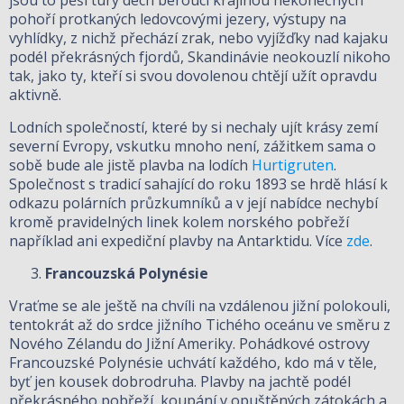
pohoří protkaných ledovcovými jezery, výstupy na
vyhlídky, z nichž přechází zrak, nebo vyjížďky nad kajaku
podél překrásných fjordů, Skandinávie neokouzlí nikoho
tak, jako ty, kteří si svou dovolenou chtějí užít opravdu
aktivně.
Lodních společností, které by si nechaly ujít krásy zemí
severní Evropy, vskutku mnoho není, zážitkem sama o
sobě bude ale jistě plavba na lodích
Hurtigruten
.
Společnost s tradicí sahající do roku 1893 se hrdě hlásí k
odkazu polárních průzkumníků a v její nabídce nechybí
kromě pravidelných linek kolem norského pobřeží
například ani expediční plavby na Antarktidu. Více
zde
.
Francouzská Polynésie
Vraťme se ale ještě na chvíli na vzdálenou jižní polokouli,
tentokrát až do srdce jižního Tichého oceánu ve směru z
Nového Zélandu do Jižní Ameriky. Pohádkové ostrovy
Francouzské Polynésie uchvátí každého, kdo má v těle,
byť jen kousek dobrodruha. Plavby na jachtě podél
překrásného pobřeží, koupání v opuštěných zátokách a