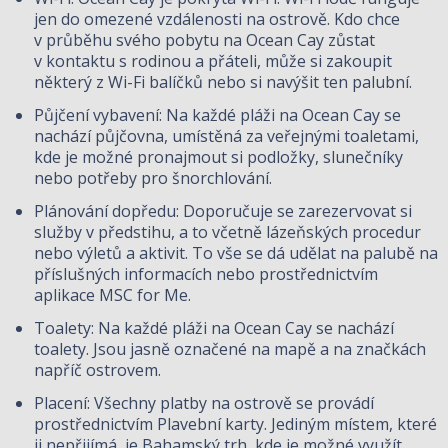
jen do omezené vzdálenosti na ostrově. Kdo chce
v průběhu svého pobytu na Ocean Cay zůstat
v kontaktu s rodinou a přáteli, může si zakoupit
některý z Wi-Fi balíčků nebo si navýšit ten palubní.
Půjčení vybavení: Na každé pláži na Ocean Cay se
nachází půjčovna, umístěná za veřejnými toaletami,
kde je možné pronajmout si podložky, slunečníky
nebo potřeby pro šnorchlování.
Plánování dopředu: Doporučuje se zarezervovat si
služby v předstihu, a to včetně lázeňských procedur
nebo výletů a aktivit. To vše se dá udělat na palubě na
příslušných informacích nebo prostřednictvím
aplikace MSC for Me.
Toalety: Na každé pláži na Ocean Cay se nachází
toalety. Jsou jasně označené na mapě a na značkách
napříč ostrovem.
Placení: Všechny platby na ostrově se provádí
prostřednictvím Plavební karty. Jediným místem, které
ji nepřijímá, je Bahamský trh, kde je možné využít