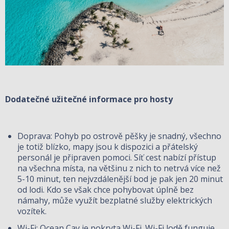
Dodatečné užitečné informace pro hosty
Doprava: Pohyb po ostrově pěšky je snadný, všechno
je totiž blízko, mapy jsou k dispozici a přátelský
personál je připraven pomoci. Síť cest nabízí přístup
na všechna místa, na většinu z nich to netrvá více než
5-10 minut, ten nejvzdálenější bod je pak jen 20 minut
od lodi. Kdo se však chce pohybovat úplně bez
námahy, může využít bezplatné služby elektrických
vozítek.
Wi-Fi: Ocean Cay je pokryta Wi-Fi. Wi-Fi lodě funguje