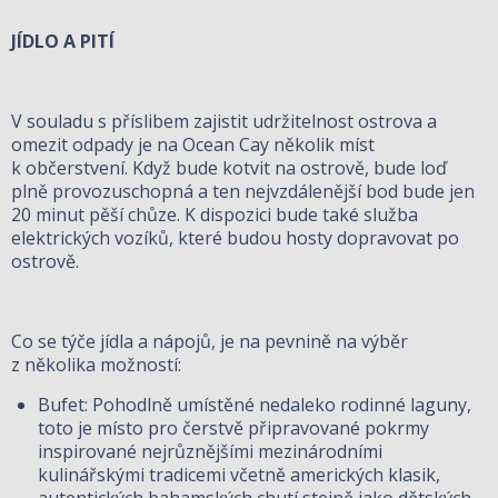
JÍDLO A PITÍ
V souladu s příslibem zajistit udržitelnost ostrova a
omezit odpady je na Ocean Cay několik míst
k občerstvení. Když bude kotvit na ostrově, bude loď
plně provozuschopná a ten nejvzdálenější bod bude jen
20 minut pěší chůze. K dispozici bude také služba
elektrických vozíků, které budou hosty dopravovat po
ostrově.
Co se týče jídla a nápojů, je na pevnině na výběr
z několika možností:
Bufet: Pohodlně umístěné nedaleko rodinné laguny,
toto je místo pro čerstvě připravované pokrmy
inspirované nejrůznějšími mezinárodními
kulinářskými tradicemi včetně amerických klasik,
autentických bahamských chutí stejně jako dětských