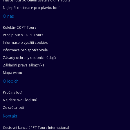
Plavby lodí po celém světě s CK PT Tours
Nejlepší destinace pro plavbu lodí
O nás
Kolektiv CK PT Tours
Proč plout s CK PT Tours
Informace o využití cookies
Informace pro spotřebitele
Zásady ochrany osobních údajů
Základní práva zákazníka
Mapa webu
O lodích
Proč na loď
Najděte svoji loď snů
Ze světa lodí
Kontakt
Cestovní kancelář PT Tours International