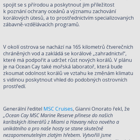
spojit se s přírodou a poskytnout jim příležitost
k poznání ochrany oceánů a významu zachování
korálových útesů, a to prostřednictvím specializovaných
zábavně-vzdělávacích programů.
V okolí ostrova se nachází na 165 kilometrů čtverečních
chráněných vod a zakládá se korálové „zahradnictví“,
které má podpořit a udržet růst nových korálů. V plánu
je na Ocean Cay také mořská laboratoř, která bude
zkoumat odolnost korálů ve vztahu ke změnám klimatu
s vidinou poskytnout vhled do podobných ostrovních
prostředí.
Generální ředitel
MSC Cruises
, Gianni Onorato řekl, že
„Ocean Cay MSC Marine Reserve přinese do našich
karibských itinerářů z Miami a Havany něco nového a
unikátního a pro naše hosty se stane skutečně
nezapomenutelným zlatým hřebem. Vytvořili jsme