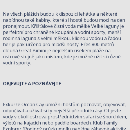
Na všech plážích budou k dispozici lehátka a některé
nabídnou také kabiny, které si hosté budou moci na den
pronajmout. Křišťálově čistá voda mělké Velké laguny je
perfektní pro chráněné koupání a vodní sporty, menší
rodinná laguna s velmi mělkou, klidnou vodou a řadou
her je pak určena pro mladší hosty. Přes 800 metrů
dlouhá Great Bimini je nejdelším úsekem pláže na
ostrově stejně jako místem, kde je možné užít si různé
vodní sporty.
OBJEVUJTE A POZNÁVEJTE
Exkurze Ocean Cay umožní hostům poznávat, objevovat,
odpočívat a užívat si ty největší přírodní krásy. Objevte
vody v okolí ostrova prostřednictvím safari se šnorchlem,
výletů na kajacích nebo paddle boardech. Klub Family
Explorer (Rodinný průzkumník) nabídne zábavné aktivity