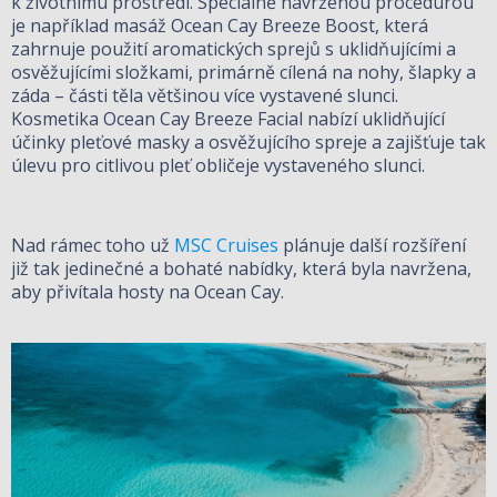
k životnímu prostředí. Speciálně navrženou procedurou
je například masáž Ocean Cay Breeze Boost, která
zahrnuje použití aromatických sprejů s uklidňujícími a
osvěžujícími složkami, primárně cílená na nohy, šlapky a
záda – části těla většinou více vystavené slunci.
Kosmetika Ocean Cay Breeze Facial nabízí uklidňující
účinky pleťové masky a osvěžujícího spreje a zajišťuje tak
úlevu pro citlivou pleť obličeje vystaveného slunci.
Nad rámec toho už
MSC Cruises
plánuje další rozšíření
již tak jedinečné a bohaté nabídky, která byla navržena,
aby přivítala hosty na Ocean Cay.