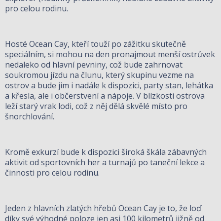
pro celou rodinu.
Hosté Ocean Cay, kteří touží po zážitku skutečně
speciálním, si mohou na den pronajmout menší ostrůvek
nedaleko od hlavní pevniny, což bude zahrnovat
soukromou jízdu na člunu, který skupinu vezme na
ostrov a bude jim i nadále k dispozici, party stan, lehátka
a křesla, ale i občerstvení a nápoje. V blízkosti ostrova
leží starý vrak lodi, což z něj dělá skvělé místo pro
šnorchlování.
Kromě exkurzí bude k dispozici široká škála zábavných
aktivit od sportovních her a turnajů po taneční lekce a
činnosti pro celou rodinu.
Jeden z hlavních zlatých hřebů Ocean Cay je to, že loď
díky své výhodné poloze jen asi 100 kilometrů jižně od