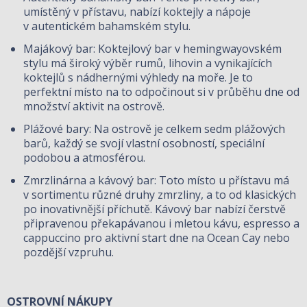
umístěný v přístavu, nabízí koktejly a nápoje
v autentickém bahamském stylu.
Majákový bar: Koktejlový bar v hemingwayovském
stylu má široký výběr rumů, lihovin a vynikajících
koktejlů s nádhernými výhledy na moře. Je to
perfektní místo na to odpočinout si v průběhu dne od
množství aktivit na ostrově.
Plážové bary: Na ostrově je celkem sedm plážových
barů, každý se svojí vlastní osobností, speciální
podobou a atmosférou.
Zmrzlinárna a kávový bar: Toto místo u přístavu má
v sortimentu různé druhy zmrzliny, a to od klasických
po inovativnější příchutě. Kávový bar nabízí čerstvě
připravenou překapávanou i mletou kávu, espresso a
cappuccino pro aktivní start dne na Ocean Cay nebo
pozdější vzpruhu.
OSTROVNÍ NÁKUPY