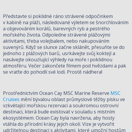
Představte si poklidné ráno strávené odpočinkem
v kabině na pláži, následované výletem se šnorchlováním
a objevováním korálů, barevných ryb a pestrého
mořského života. Odpoledne strávené plážovými
aktivitami, třeba volejbalem, nebo nakupováním
suvenýrů. Když se slunce začne sklánět, přesuňte se do
jednoho z plážových barů, usrkávejte svůj koktejl a
nasávejte okouzlující výhledy na moře i poklidnou
atmosféru. Večer zakončete filmem pod hvězdami a pak
se vraťte do pohodlí své lodi. Prostě nádhera!
Prostřednictvím Ocean Cay MSC Marine Reserve
MSC
Cruises
mění bývalou oblast průmyslové těžby písku ve
vzkvétající mořskou rezervaci a soukromou ostrovní
destinaci, která bude existovat v souladu s místním
ekosystémem. Ocean Cay byla navržena, aby hosty
vtáhla do přírodní krásy jejich okolí. Vize je vytvořit
udržitelnou destinaci s aktivitami, které umožní hostům