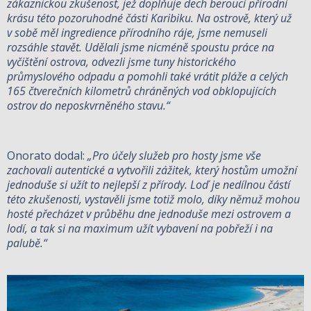
zákaznickou zkušenost, jež doplňuje dech beroucí přírodní
krásu této pozoruhodné části Karibiku. Na ostrově, který už
v sobě měl ingredience přírodního ráje, jsme nemuseli
rozsáhle stavět. Udělali jsme nicméně spoustu práce na
vyčištění ostrova, odvezli jsme tuny historického
průmyslového odpadu a pomohli také vrátit pláže a celých
165 čtverečních kilometrů chráněných vod obklopujících
ostrov do neposkvrněného stavu.“
Onorato dodal:
„Pro účely služeb pro hosty jsme vše
zachovali autentické a vytvořili zážitek, který hostům umožní
jednoduše si užít to nejlepší z přírody. Loď je nedílnou částí
této zkušenosti, vystavěli jsme totiž molo, díky němuž mohou
hosté přecházet v průběhu dne jednoduše mezi ostrovem a
lodí, a tak si na maximum užít vybavení na pobřeží i na
palubě.“