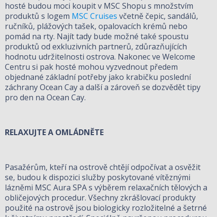
hosté budou moci koupit v MSC Shopu s množstvím
produktů s logem
MSC Cruises
včetně čepic, sandálů,
ručníků, plážových tašek, opalovacích krémů nebo
pomád na rty. Najít tady bude možné také spoustu
produktů od exkluzivních partnerů, zdůrazňujících
hodnotu udržitelnosti ostrova. Nakonec ve Welcome
Centru si pak hosté mohou vyzvednout předem
objednané základní potřeby jako krabičku poslední
záchrany Ocean Cay a další a zároveň se dozvědět tipy
pro den na Ocean Cay.
RELAXUJTE A OMLÁDNĚTE
Pasažérům, kteří na ostrově chtějí odpočívat a osvěžit
se, budou k dispozici služby poskytované vítěznými
lázněmi MSC Aura SPA s výběrem relaxačních tělových a
obličejových procedur. Všechny zkrášlovací produkty
použité na ostrově jsou biologicky rozložitelné a šetrné