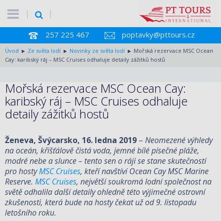
257 225 467
poptavky@pttours.cz
Úvod
Ze světa lodí
Novinky ze světa lodí
Mořská rezervace MSC Ocean
Cay: karibský ráj – MSC Cruises odhaluje detaily zážitků hostů
Mořská rezervace MSC Ocean Cay:
karibský ráj – MSC Cruises odhaluje
detaily zážitků hostů
Ženeva, Švýcarsko, 16. ledna 2019
–
Neomezené výhledy
na oceán, křišťálově čistá voda, jemné bílé písečné pláže,
modré nebe a slunce – tento sen o ráji se stane skutečností
pro hosty
MSC Cruises
, kteří navštíví Ocean Cay MSC Marine
Reserve.
MSC Cruises
, největší soukromá lodní společnost na
světě odhalila další detaily ohledně této výjimečné ostrovní
zkušenosti, která bude na hosty čekat už od 9. listopadu
letošního roku.