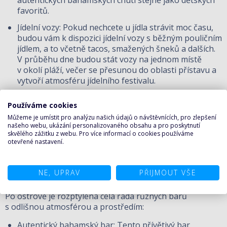
favoritů.
Jídelní vozy: Pokud nechcete u jídla strávit moc času,
budou vám k dispozici jídelní vozy s běžným pouličním
jídlem, a to včetně tacos, smažených šneků a dalších.
V průběhu dne budou stát vozy na jednom místě
v okolí pláží, večer se přesunou do oblasti přístavu a
vytvoří atmosféru jídelního festivalu.
Používáme cookies
Tyto služby budou v nabídce za speciální poplatek
Můžeme je umístit pro analýzu našich údajů o návštěvnících, pro zlepšení
našeho webu, ukázání personalizovaného obsahu a pro poskytnutí
s možností pořízení nápojového balíčku. Díky tomu, že
skvělého zážitku z webu. Pro více informací o cookies používáme
loď bude snadno přístupná, hosté na ni budou schopni
otevřené nastavení.
přicházet a zase z ní odcházet – i se občerstvovat - podle
vlastní libosti.
NE, UPRAV
PŘIJMOUT VŠE
Po ostrově je rozptýlena celá řada různých barů
s odlišnou atmosférou a prostředím:
Autentický bahamský bar: Tento přívětivý bar,