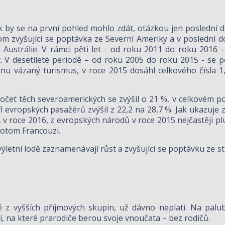
jak by se na první pohled mohlo zdát, otázkou jen poslední
tom zvyšující se poptávka ze Severní Ameriky a v poslední 
a Austrálie. V rámci pěti let - od roku 2011 do roku 2016
. V desetileté periodě – od roku 2005 do roku 2015 - se p
nu vázaný turismus, v roce 2015 dosáhl celkového čísla 1,
očet těch severoamerických se zvýšil o 21 %, v celkovém po
l evropských pasažérů zvýšil z 22,2 na 28,7 %. Jak ukazuje
v roce 2016, z evropských národů v roce 2015 nejčastěji plu
 potom Francouzi.
é výletní lodě zaznamenávají růst a zvyšující se poptávku ze 
é z vyšších příjmových skupin, už dávno neplatí. Na palu
, na které prarodiče berou svoje vnoučata – bez rodičů.