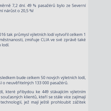
ůměrně 7,2 dní. 49 % pasažérů bylo ze Severní
ní nárůst o 20,5 %!
6 tak průmysl výletních lodí vytvořil celkem 1
aměstnanosti, zmiňuje CLIA ve své zprávě také
 lodí.
sledkem bude celkem 50 nových výletních lodí,
ší o neuvěřitelných 133 000 pasažérů.
, které přibydou ke 449 stávajícím výletním
současných klientů, kteří se stále více zajímají
technologií, jež mají ještě prohloubit zážitek