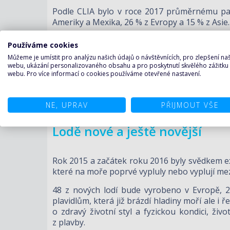
Podle CLIA bylo v roce 2017 průměrnému pasaž
Ameriky a Mexika, 26 % z Evropy a 15 % z Asie.
Důležitý zaměstnavatel na moř
Používáme cookies
Můžeme je umístit pro analýzu našich údajů o návštěvnících, pro zlepšení n
webu, ukázání personalizovaného obsahu a pro poskytnutí skvělého zážitku
Významným ukazatelem vlivu na ekonomiku však 
webu. Pro více informací o cookies používáme otevřené nastavení.
021 681 pracovních míst a na mzdách a platec
pozitivní vliv na vytváření pracovních míst na 
NE, UPRAV
PŘIJMOUT VŠE
Celkový výkon trhu výletních lodí činil v roce 
Lodě nové a ještě novější
Rok 2015 a začátek roku 2016 byly svědkem ex
které na moře poprvé vypluly nebo vyplují mezi
48 z nových lodí bude vyrobeno v Evropě, 2
plavidlům, která již brázdí hladiny moří ale i 
o zdravý životní styl a fyzickou kondici, živ
z plavby.