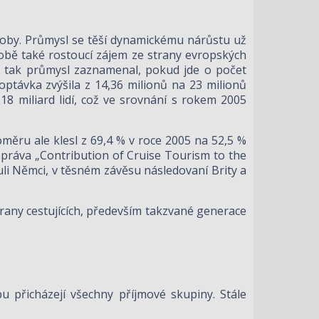
 doby. Průmysl se těší dynamickému nárůstu už
době také rostoucí zájem ze strany evropských
 – tak průmysl zaznamenal, pokud jde o počet
optávka zvýšila z 14,36 milionů na 23 milionů
18 miliard lidí, což ve srovnání s rokem 2005
měru ale klesl z 69,4 % v roce 2005 na 52,5 %
 zpráva „Contribution of Cruise Tourism to the
li Němci, v těsném závěsu následovaní Brity a
strany cestujících, především takzvané generace
bu přicházejí všechny příjmové skupiny. Stále