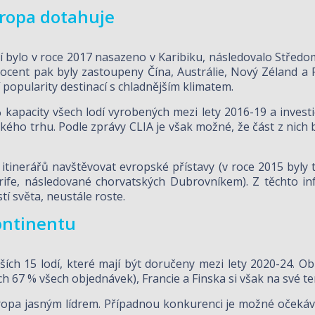
vropa dotahuje
lodí bylo v roce 2017 nasazeno v Karibiku, následovalo Stře
cent pak byly zastoupeny Čína, Austrálie, Nový Zéland a Pac
popularity destinací s chladnějším klimatem.
 % kapacity všech lodí vyrobených mezi lety 2016-19 a inves
ho trhu. Podle zprávy CLIA je však možné, že část z nich 
itinerářů navštěvovat evropské přístavy (v roce 2015 byly 
ife, následované chorvatských Dubrovníkem). Z těchto inf
tí světa, neustále roste.
kontinentu
ších 15 lodí, které mají být doručeny mezi lety 2020-24. O
lých 67 % všech objednávek), Francie a Finska si však na své 
Evropa jasným lídrem. Případnou konkurenci je možné očekáv