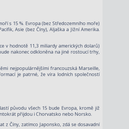
domoří s 15 %. Evropa (bez Středozemního moře)
ifik, Asie (bez Číny), Aljaška a Jižní Amerika.
tice v hodnotě 11,3 miliardy amerických dolarů)
bude nakonec odkloněna na jiné rostoucí trhy,
těmi nejpopulárnějšími francouzská Marseille,
ormací je patrné, že víra lodních společností
blastí původu všech 15 bude Evropa, kromě již
tentokrát přijdou i Chorvatsko nebo Norsko.
at z Číny, zatímco Japonsko, zdá se dosavadní