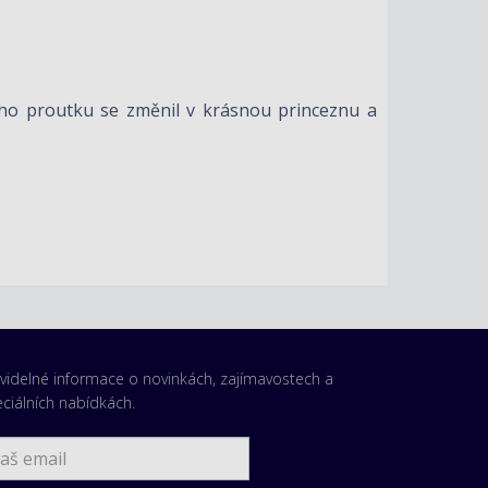
ho proutku se změnil v krásnou princeznu a
videlné informace o novinkách, zajímavostech a
ciálních nabídkách.