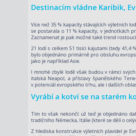
Destinacím vládne Karibik, E
Více než 35 % kapacity stávajících výletních 
se postarala o 11 % kapacity, v jednotkách pro
Zaznamenat je pak možné také trend rostoucí 
21 lodí s celkem 51 tisíci kajutami (tedy 41,4
bylo objednáno primárně pro obsluhu evropské
jako je například Asie.
I mnohé zbylé lodě však budou v rámci svých 
italská Neapol, a přístavy španělského Tener
v potenciál evropského trhu, ale i dalších oblas
Vyrábí a kotví se na starém 
Tím to však nekončí: už teď je objednáno dal
tradičního Německa, Itálie (které se dělí o ce
Z hlediska konstrukce výletních plavidel je 