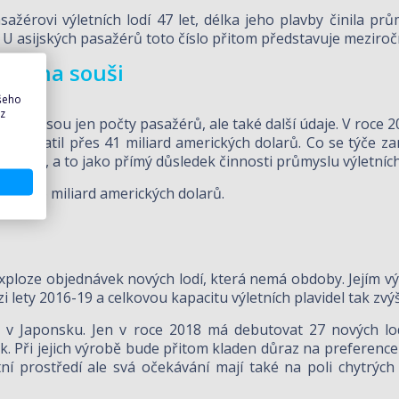
érovi výletních lodí 47 let, délka jeho plavby činila pr
 U asijských pasažérů toto číslo přitom představuje meziroč
i i na souši
ašeho
 z
nejsou jen počty pasažérů, ale také další údaje. V roce 201
h vyplatil přes 41 miliard amerických dolarů. Co se týče z
pevnině, a to jako přímý důsledek činnosti průmyslu výletních
2016 126 miliard amerických dolarů.
ploze objednávek nových lodí, která nemá obdoby. Jejím vý
 lety 2016-19 a celkovou kapacitu výletních plavidel tak zvý
 v Japonsku. Jen v roce 2018 má debutovat 27 nových lodí
řek. Při jejich výrobě bude přitom kladen důraz na preference 
otní prostředí ale svá očekávání mají také na poli chytrých 