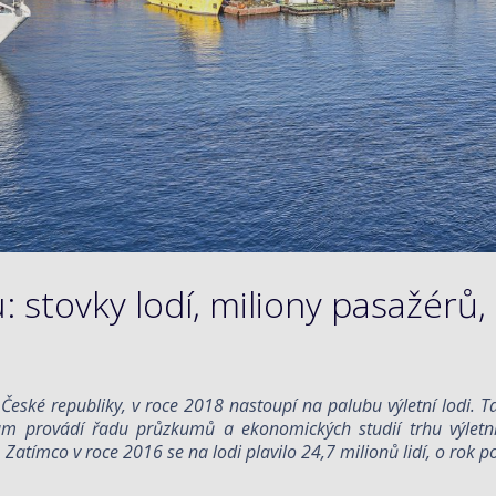
: stovky lodí, miliony pasažérů
eské republiky, v roce 2018 nastoupí na palubu výletní lodi. Ta
trum provádí řadu průzkumů a ekonomických studií trhu výletní
 Zatímco v roce 2016 se na lodi plavilo 24,7 milionů lidí, o rok p