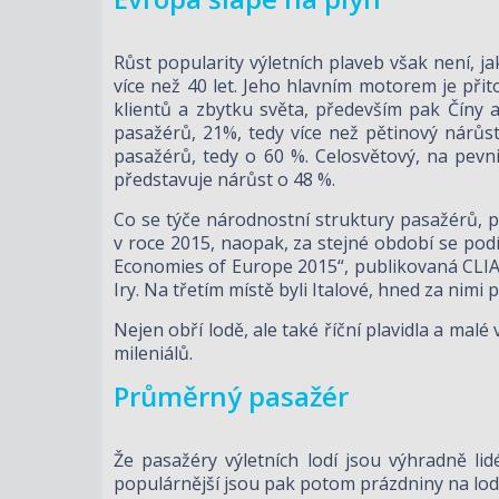
Růst popularity výletních plaveb však není, 
více než 40 let. Jeho hlavním motorem je při
klientů a zbytku světa, především pak Číny 
pasažérů, 21%, tedy více než pětinový nárůst
pasažérů, tedy o 60 %. Celosvětový, na pevni
představuje nárůst o 48 %.
Co se týče národnostní struktury pasažérů, p
v roce 2015, naopak, za stejné období se podí
Economies of Europe 2015“, publikovaná CLIA 
Iry. Na třetím místě byli Italové, hned za nimi
Nejen obří lodě, ale také říční plavidla a mal
mileniálů.
Průměrný pasažér
Že pasažéry výletních lodí jsou výhradně lid
populárnější jsou pak potom prázdniny na lodi