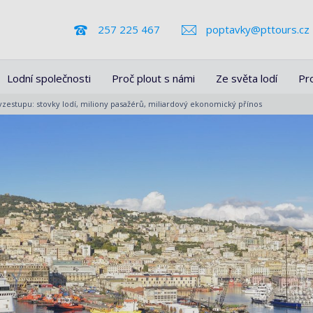
257 225 467
poptavky@pttours.cz
Lodní společnosti
Proč plout s námi
Ze světa lodí
Pr
 vzestupu: stovky lodí, miliony pasažérů, miliardový ekonomický přínos