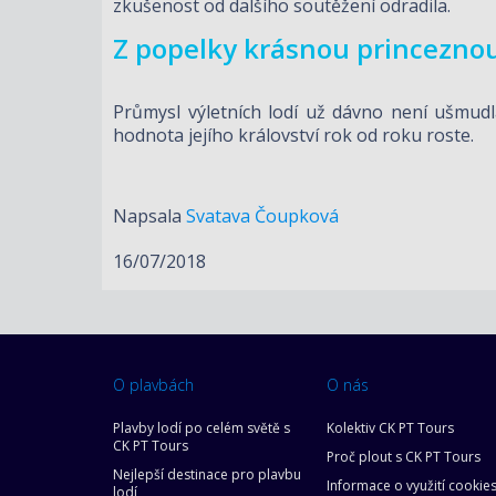
zkušenost od dalšího soutěžení odradila.
Z popelky krásnou princezno
Průmysl výletních lodí už dávno není ušmu
hodnota jejího království rok od roku roste.
Napsala
Svatava Čoupková
16/07/2018
O plavbách
O nás
Plavby lodí po celém světě s
Kolektiv CK PT Tours
CK PT Tours
Proč plout s CK PT Tours
Nejlepší destinace pro plavbu
Informace o využití cookie
lodí