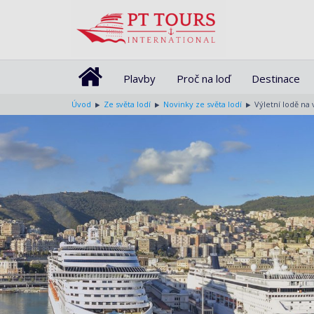
Plavby
Proč na loď
Destinace
Úvod
Ze světa lodí
Novinky ze světa lodí
Výletní lodě na