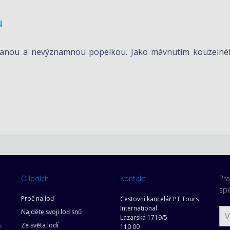
u
dlanou a nevýznamnou popelkou. Jako mávnutím kouzelné
O lodích
Kontakt
Pra
spe
Proč na loď
Cestovní kancelář PT Tours
International
Najděte svoji loď snů
Lazarská 1719/5
s
Ze světa lodí
110 00