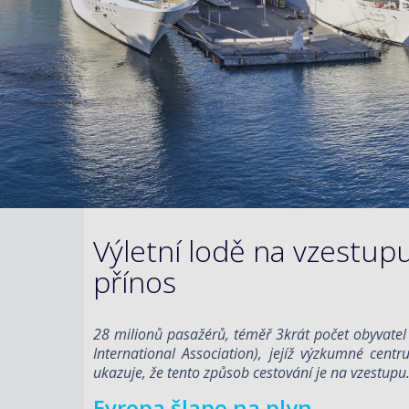
Výletní lodě na vzestupu
přínos
28 milionů pasažérů, téměř 3krát počet obyvatel Č
International Association), jejíž výzkumné cen
ukazuje, že tento způsob cestování je na vzestupu.
Evropa šlape na plyn