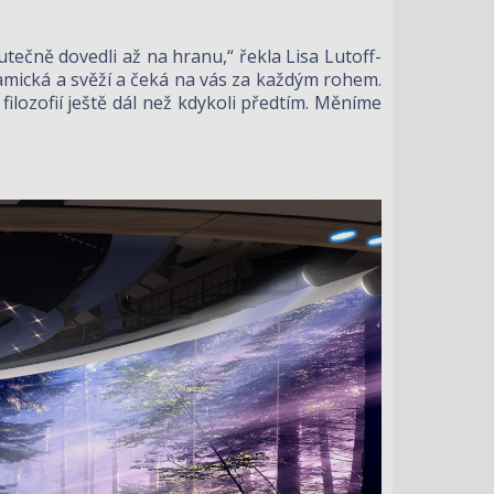
utečně dovedli až na hranu,“ řekla Lisa Lutoff-
namická a svěží a čeká na vás za každým rohem.
lozofií ještě dál než kdykoli předtím. Měníme