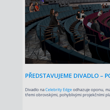
PŘEDSTAVUJEME DIVADLO – PO
Divadlo na
Celebrity Edge
odhazuje oponu, maže
třemi obrovskými, pohyblivými projekčními pl