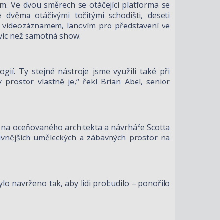
em. Ve dvou směrech se otáčející platforma se
věma otáčivými točitými schodišti, deseti
 s videozáznamem, lanovím pro představení ve
víc než samotná show.
gií. Ty stejné nástroje jsme využili také při
prostor vlastně je,“ řekl Brian Abel, senior
la na oceňovaného architekta a návrháře Scotta
ativnějších uměleckých a zábavných prostor na
bylo navrženo tak, aby lidi probudilo – ponořilo