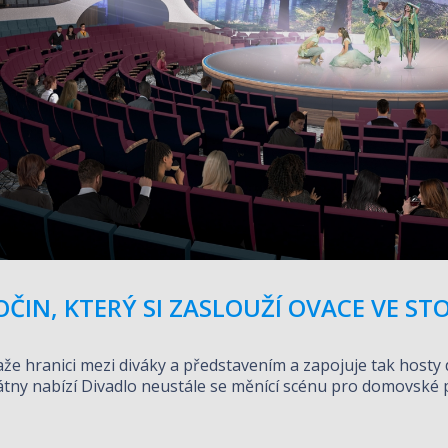
ČIN, KTERÝ SI ZASLOUŽÍ OVACE VE STO
 hranici mezi diváky a představením a zapojuje tak hosty d
átny nabízí Divadlo neustále se měnící scénu pro domovské 