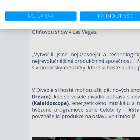
Aby technologie Divadla šlapala jako hodinky
sladění otáčivých pódiových plošin, vodníc
NE, UPRAV
PŘIJMOUT VŠE
Automatizace TAIT je propojena s vizemi skupi
olympiády v roce 2012. Celebrity spolupraco
Ohňovou show v Las Vegas.
„Vytvořili jsme nejúžasnější a technologic
nejrevolučnějšími produkčními společnosti,“ 
s vizionářskými zážitky, které si hosté budou 
V Divadle si hosté mohou užít pět nových sh
Dream)
, kde se veselé divadlo potkává s ne
(Kaleidoscope)
, energetického muzikálu a t
hvězdné programové série Celebrity –
Vsta
povznášející produkce na oslavu vnitřního já.