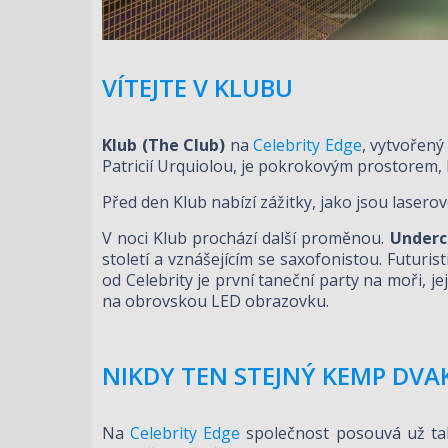
VÍTEJTE V KLUBU
Klub (The Club)
na
Celebrity Edge
, vytvořený
Patricií Urquiolou, je pokrokovým prostorem, 
Před den Klub nabízí zážitky, jako jsou lasero
V noci Klub prochází další proměnou.
Underc
století a vznášejícím se saxofonistou. Futuris
od Celebrity je první taneční party na moři, j
na obrovskou LED obrazovku.
NIKDY TEN STEJNÝ KEMP DVA
Na
Celebrity Edge
společnost posouvá už ta