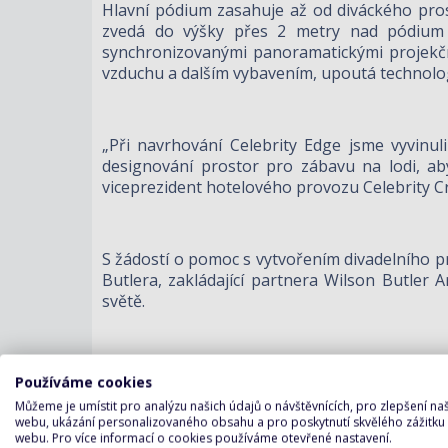
Hlavní pódium zasahuje až od diváckého prost
zvedá do výšky přes 2 metry nad pódium a
synchronizovanými panoramatickými projekční
vzduchu a dalším vybavením, upoutá technolo
„Při navrhování Celebrity Edge jsme vyvinuli
designování prostor pro zábavu na lodi, aby
viceprezident hotelového provozu Celebrity Cr
S žádostí o pomoc s vytvořením divadelního pr
Butlera, zakládající partnera Wilson Butler 
světě.
„Chtěli jsme vzít myšlenku tradičního divadla a
Používáme cookies
je do zážitku, podnítilo jejich smysly a proměni
Můžeme je umístit pro analýzu našich údajů o návštěvnících, pro zlepšení n
webu, ukázání personalizovaného obsahu a pro poskytnutí skvělého zážitku
webu. Pro více informací o cookies používáme otevřené nastavení.