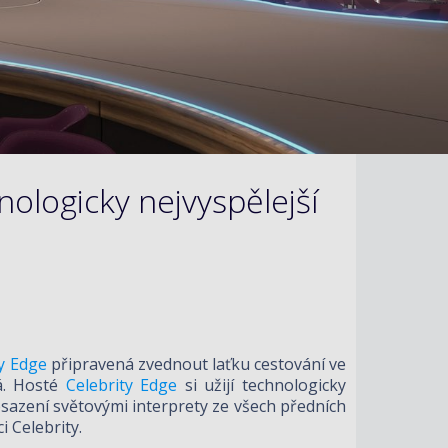
nologicky nejvyspělejší
ty Edge
připravená zvednout laťku cestování ve
á. Hosté
Celebrity Edge
si užijí technologicky
obsazení světovými interprety ze všech předních
i Celebrity.