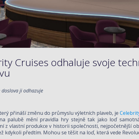
ity Cruises odhaluje svoje tech
avu
doslova ji odhazuje
terý přináší změnu do průmyslu výletních plaveb, je
Celebri
 na palubě mění pravidla hry stejně tak jako loď samotn
ení z vlastní produkce v historii společnosti, nejpočetnější 
ež kdykoli předtím. Mohou se těšit na loď, která vede Revoluc