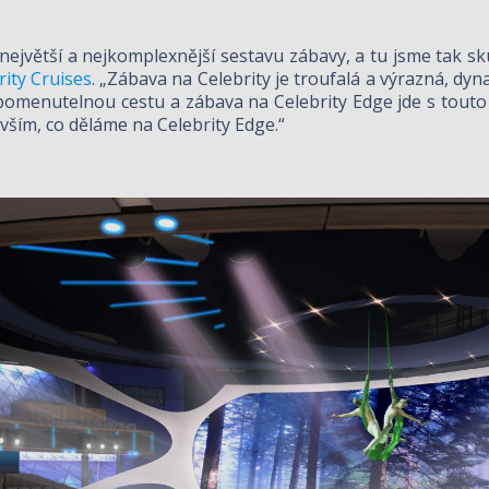
 největší a nejkomplexnější sestavu zábavy, a tu jsme tak sk
rity Cruises
. „Zábava na Celebrity je troufalá a výrazná, dy
menutelnou cestu a zábava na Celebrity Edge jde s touto fi
vším, co děláme na Celebrity Edge.“