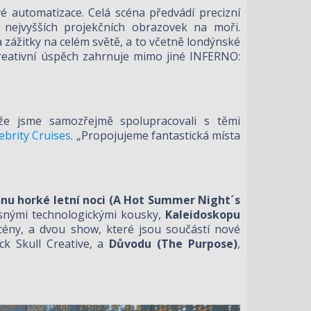
vé automatizace. Celá scéna předvádí precizní
a nejvyšších projekčních obrazovek na moři.
 zážitky na celém světě, a to včetně londýnské
kreativní úspěch zahrnuje mimo jiné INFERNO:
takže jsme samozřejmě spolupracovali s těmi
ebrity Cruises
. „Propojujeme fantastická místa
Snu horké letní noci (A Hot Summer Night´s
snými technologickými kousky,
Kaleidoskopu
scény, a dvou show, které jsou součástí nové
ck Skull Creative, a
Důvodu (The Purpose)
,