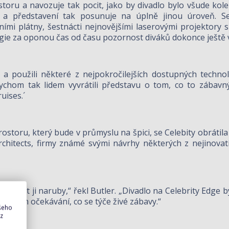
oru a navozuje tak pocit, jako by divadlo bylo všude kol
 představení tak posunuje na úplně jinou úroveň. Se d
mi plátny, šestnácti nejnovějšími laserovými projektory
gie za oponou čas od času pozornost diváků dokonce ještě 
 a použili některé z nejpokročilejších dostupných technolo
chom tak lidem vyvrátili představu o tom, co to zábavný 
uises.´
ostoru, který bude v průmyslu na špici, se Celebity obráti
Architects, firmy známé svými návrhy některých z nejinov
 obrátit ji naruby,“ řekl Butler. „Divadlo na Celebrity Edge 
lo jejich očekávání, co se týče živé zábavy.“
ašeho
 z