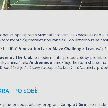
 opět ve spolupráci s vizionáři stojícími za značkou Eden –
který mění svůj charakter od rána až… do brzkého rána násl
vé bludiště
Funovation Laser Maze Challenge
, laserová p
over at The Club
je moderní interpretací z doby prohibice 
tický snímač těla
Andromeda
umožňuje hostům stát se na 
ejíž součástí je špičkový fotoaparát, kterým účastníci v průb
KRÁT PO SOBĚ
k plně přizpůsobitelný program
Camp at Sea
pro mladé c