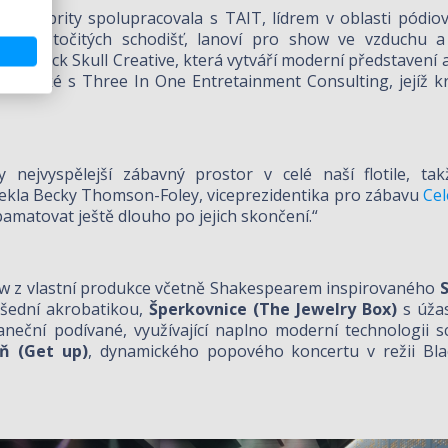
, Celebrity spolupracovala s TAIT, lídrem v oblasti pódio
h clon, točitých schodišť, lanoví pro show ve vzduchu 
ny Black Skull Creative, která vytváří moderní představení a
vala také s Three In One Entretainment Consulting, jejíž 
ky nejvyspělejší zábavný prostor v celé naší flotile, 
řekla Becky Thomson-Foley, viceprezidentika pro zábavu
Cel
pamatovat ještě dlouho po jejich skončení.“
ow z vlastní produkce včetně Shakespearem inspirovaného
všední akrobatikou,
Šperkovnice (The Jewelry Box)
s úža
aneční podívané, využívající naplno moderní technologii 
ň (Get up)
, dynamického popového koncertu v režii Bla