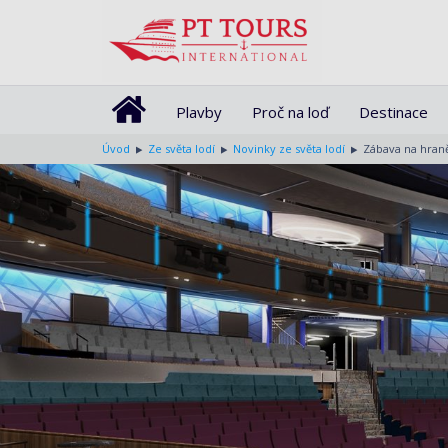
Plavby
Proč na loď
Destinace
Úvod
Ze světa lodí
Novinky ze světa lodí
Zábava na hraně