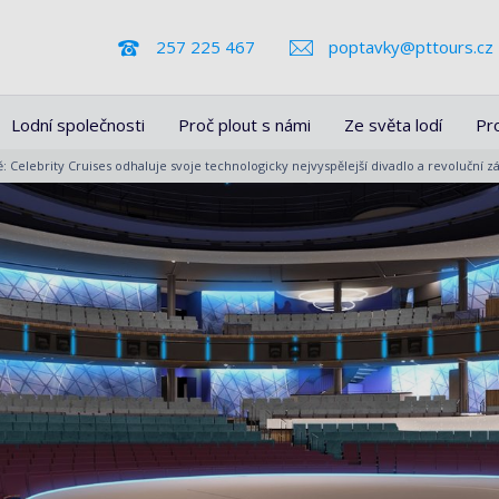
257 225 467
poptavky@pttours.cz
Lodní společnosti
Proč plout s námi
Ze světa lodí
Pr
: Celebrity Cruises odhaluje svoje technologicky nejvyspělejší divadlo a revoluční 