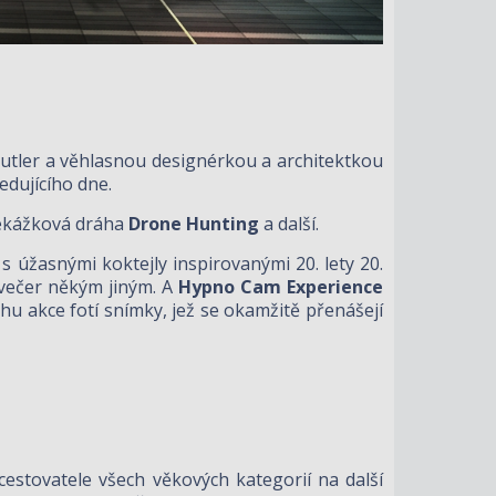
 Butler a věhlasnou designérkou a architektkou
edujícího dne.
řekážková dráha
Drone Hunting
a další.
s úžasnými koktejly inspirovanými 20. lety 20.
večer někým jiným. A
Hypno Cam Experience
ěhu akce fotí snímky, jež se okamžitě přenášejí
estovatele všech věkových kategorií na další