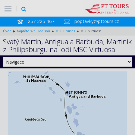
257 225 467
poptavky@pttours.cz
Úvod
Najděte svoji loď snů
MSC Cruises
MSC Virtuosa
Svatý Martin, Antigua a Barbuda, Martinik
z Philipsburgu na lodi MSC Virtuosa