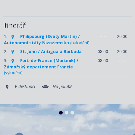
Itinerář
1.
Philipsburg (Svatý Martin) /
--:--
20:00
Autonomní státy Nizozemska
(nalodění)
2.
St. John / Antigua a Barbuda
08:00
20:00
3.
Fort-de-France (Martinik) /
08:00
--:--
Zámořský departement Francie
(vylodění)
V destinaci
Na palubě