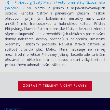
Philipsburg (Svatý Martin) / Autonomní státy Nizozemska
(nalodění)
/ Sv. Martin je jedním z nejnavštěvovanějších
ostrovů Karibiku. Ostrov s panenskými plážemi, hezkou
přírodou i příjemnými koloniálními městečky navíc zcela
unikátně mísí francouzskou a holandskou kulturu. Přístav
Philipsburg, hlavní město nizozemské části, je bezcelní zónou i
rájem nakupování, kde v rovnoběžných uličkách s pastelovými
domky naleznete desítky obchodů s oblečením, luxusními
předměty i místními produkty. Největší atrakcí ostrova je
světově proslulá pláž Maho, která navazuje na ranvej
mezinárodního letiště Princezny Juliany. Letadla zde turistům
přistávají jen několik metrů nad hlavou a start velkých letadel
je skutečným adrenalinovým zážitkem.
ZOBRAZIT TERMÍNY A CENY PLAVBY
O plavbách