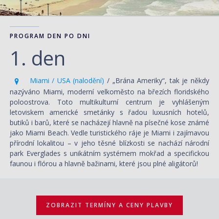
PROGRAM DEN PO DNI
1. den
Miami / USA (nalodění)
/ „Brána Ameriky“, tak je někdy
nazýváno Miami, moderní velkoměsto na březích floridského
poloostrova. Toto multikulturní centrum je vyhlášeným
letoviskem americké smetánky s řadou luxusních hotelů,
butiků i barů, které se nacházejí hlavně na písečné kose známé
jako Miami Beach. Vedle turistického ráje je Miami i zajímavou
přírodní lokalitou – v jeho těsné blízkosti se nachází národní
park Everglades s unikátním systémem mokřad a specifickou
faunou i flórou a hlavně bažinami, které jsou plné aligátorů!
ZOBRAZIT TERMÍNY A CENY PLAVBY