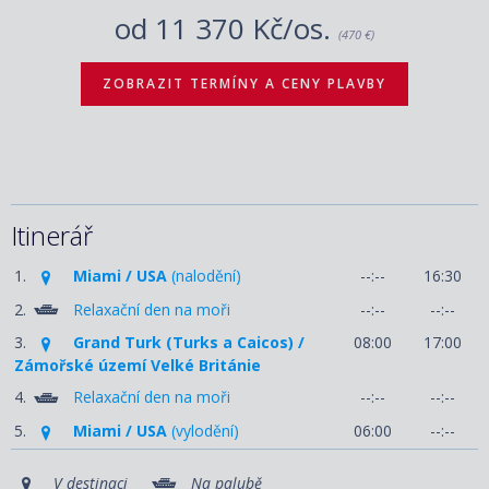
od
11 370 Kč/os.
(470 €)
ZOBRAZIT TERMÍNY A CENY PLAVBY
Itinerář
1.
Miami / USA
(nalodění)
--:--
16:30
2.
Relaxační den na moři
--:--
--:--
3.
Grand Turk (Turks a Caicos) /
08:00
17:00
Zámořské území Velké Británie
4.
Relaxační den na moři
--:--
--:--
5.
Miami / USA
(vylodění)
06:00
--:--
V destinaci
Na palubě