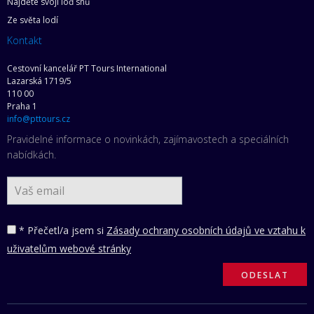
Najděte svoji loď snů
Ze světa lodí
Kontakt
Cestovní kancelář PT Tours International
Lazarská 1719/5
110 00
Praha 1
info@pttours.cz
Pravidelné informace o novinkách, zajímavostech a speciálních
nabídkách.
* Přečetl/a jsem si
Zásady ochrany osobních údajů ve vztahu k
uživatelům webové stránky