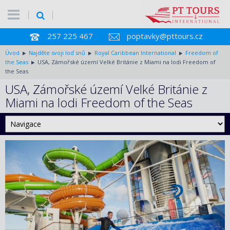
257 225 467
poptavky@pttours.cz
Úvod
Najděte svoji loď snů
Royal Caribbean International
Freedom of
the Seas
USA, Zámořské území Velké Británie z Miami na lodi Freedom of
the Seas
USA, Zámořské území Velké Británie z
Miami na lodi Freedom of the Seas