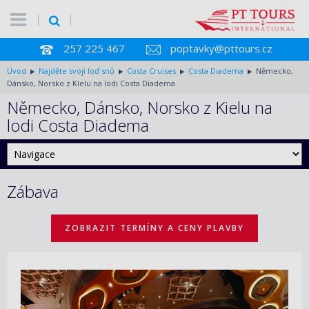
257 225 467
poptavky@pttours.cz
Úvod
Najděte svoji loď snů
Costa Cruises
Costa Diadema
Německo,
Dánsko, Norsko z Kielu na lodi Costa Diadema
Německo, Dánsko, Norsko z Kielu na
lodi Costa Diadema
Zábava
ZOBRAZIT TERMÍNY A CENY PLAVBY