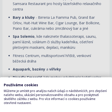
Samsara Restaurant pro hosty lázeňského relaxačního
centra
Bary a kluby
- Birreria La Fiamma Pub, Grand Bar
Orlov, Huit-Huit Wine Bar, Cigar Lounge, Bar Bollicine,
Piano Bar, cukrárna nebo zmrzlinový bar a jiné
Spa Solemio
, kde naleznete thalassoterapii, saunu,
parní lázně, solárium či služby kadeřníka, ošetření
pleťovými maskami, depilaci, manikúru
Fitness Centrum, multisportovní hřiště, venkovní
běžecká dráha
Aquapark, bazény
a
vířivky
Divadlo Emerald
, kde mohou návštěvníci každý večer
shlédnout velkolepé představení, ať už muzikál,
Používáme cookies
komediální show, akrobatické vystoupení, hry a mnoho
Můžeme je umístit pro analýzu našich údajů o návštěvnících, pro zlepšení
dalšího
našeho webu, ukázání personalizovaného obsahu a pro poskytnutí
skvělého zážitku z webu. Pro více informací o cookies používáme
4D kino
, kasino
Golden Jubilee
, diskotéka
Pietra Di
otevřené nastavení.
Luna
, Country rock klub,
herní areál s laser game a