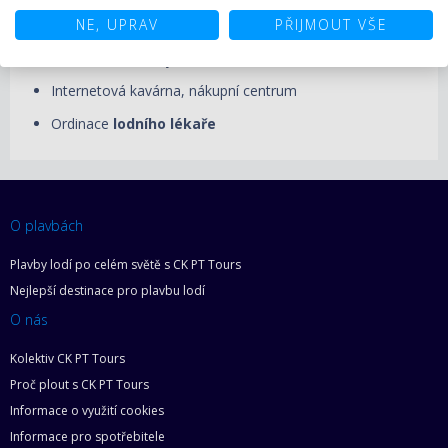
videohrami
,
simulátor Formule 1
, knihovna
NE, UPRAV
PŘIJMOUT VŠE
Peppa Pig Area
a
Squok Club pro všechny věkové
kategorie
, dětský bazének
Internetová kavárna, nákupní centrum
Ordinace
lodního lékaře
O plavbách
Plavby lodí po celém světě s CK PT Tours
Nejlepší destinace pro plavbu lodí
O nás
Kolektiv CK PT Tours
Proč plout s CK PT Tours
Informace o využití cookies
Informace pro spotřebitele