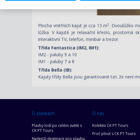
2
Plocha vnitřních kajut je cca 13 m
. Dvoulůžko mů
lůžka. V kajutě je relaxační křeslo, prostorná 
interaktivní TV, telefon, minibar a trezor.
Třída Fantastica (IM2, IM1):
IM2 - paluby 9 a 10
IM1 - paluby 7 a 8
Třída Bella (IB):
Kajuty třídy Bella jsou garantované tzn. že není mo
O plavbách
O nás
Plavby lodí po celém světě s
Kolektiv CK PT Tours
CK PT Tours
Proč plout s CK PT Tours
Nejlepší destinace pro plavbu