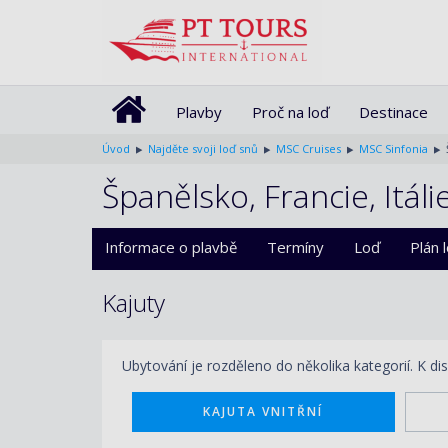
Plavby
Proč na loď
Destinace
Úvod
Najděte svoji loď snů
MSC Cruises
MSC Sinfonia
Španělsko, Francie, Itáli
Informace o plavbě
Termíny
Loď
Plán 
Kajuty
Ubytování je rozděleno do několika kategorií. K di
KAJUTA VNITŘNÍ