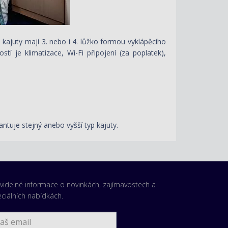
kajuty mají 3. nebo i 4. lůžko formou vyklápěcího
í je klimatizace, Wi-Fi připojení (za poplatek),
antuje stejný anebo vyšší typ kajuty.
videlné informace o novinkách, zajímavostech a
ciálních nabídkách.