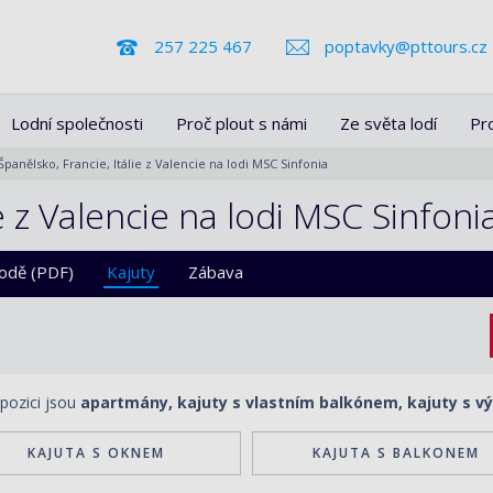
257 225 467
poptavky@pttours.cz
Lodní společnosti
Proč plout s námi
Ze světa lodí
Pr
Španělsko, Francie, Itálie z Valencie na lodi MSC Sinfonia
e z Valencie na lodi MSC Sinfoni
lodě (PDF)
Kajuty
Zábava
spozici jsou
apartmány, kajuty s vlastním balkónem, kajuty s vý
KAJUTA S OKNEM
KAJUTA S BALKONEM