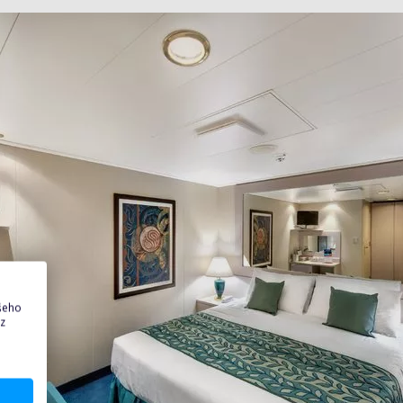
ašeho
 z