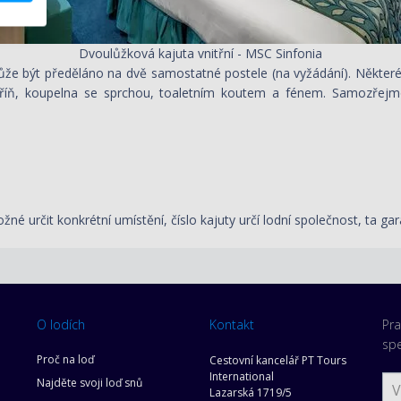
Dvoulůžková kajuta vnitřní - MSC Sinfonia
že být předěláno na dvě samostatné postele (na vyžádání). Některé 
skříň, koupelna se sprchou, toaletním koutem a fénem. Samozřejmost
žné určit konkrétní umístění, číslo kajuty určí lodní společnost, ta gar
O lodích
Kontakt
Pra
spe
Proč na loď
Cestovní kancelář PT Tours
International
Najděte svoji loď snů
Lazarská 1719/5