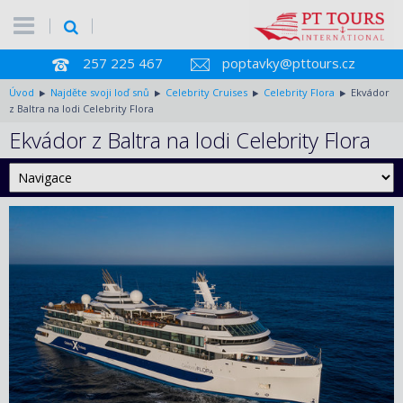
257 225 467
poptavky@pttours.cz
Úvod
Najděte svoji loď snů
Celebrity Cruises
Celebrity Flora
Ekvádor
z Baltra na lodi Celebrity Flora
Ekvádor z Baltra na lodi Celebrity Flora