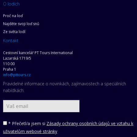
O lodích
Proč na loď
Najděte svoji loď snů
Ze světa lodí
Kontakt
Cestovní kancelář PT Tours International
Lazarská 1719/5
110 00
Praha 1
info@pttours.cz
Pravidelné informace o novinkách, zajímavostech a speciálních
nabídkách.
* Přečetl/a jsem si
Zásady ochrany osobních údajů ve vztahu k
uživatelům webové stránky