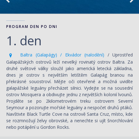
PROGRAM DEN PO DNI
1. den
Baltra (Galapágy) / Ekvádor (nalodění)
/ Uprostřed
Galapážských ostrovů leží nevelký rovinatý ostrov Baltra. Za
druhé světové války sloužil jako americká letecká základna,
dnes je ostrov s největším letištěm Galapág branou na
překrásné souostroví. Mějte oči otevřené a možná uvidíte
galapážské leguány přecházet silnici. Vydejte se na sousední
ostrov Mosquera a obdivujte jednu z největších kolonií lvounů.
Projděte se po 2kilometrovém treku ostrovem Severní
Seymour a pozorujte mořské leguány a nespočet druhů ptáků.
Navštivte Black Turtle Cove na ostrově Santa Cruz, místo, kde
se rozmnožují želvy obrovské, a nenechte si ujít šnorchlování
nebo potápění u Gordon Rocks.