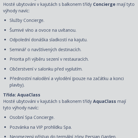
Hosté ubytováni v kajutách s balkonem třídy
Concierge
mají tyto
výhody navíc:
Služby Concierge.
Šumivé víno a ovoce na uvítanou.
Odpolední donáška sladkostí na kajutu.
Seminář o navštívených destinacích.
Priorita při výběru sezení v restauracích.
Občerstvení v salonku před vyplutím.
Přednostní nalodění a vylodění (pouze na začátku a konci
plavby).
Třída: AquaClass
Hosté ubytováni v kajutách s balkonem třídy
AquaClass
mají
tyto výhody navíc:
Osobní Spa Concierge.
Pozvánka na VIP prohlídku Spa.
Neomezený přístup do termální zóny Persian Garden.