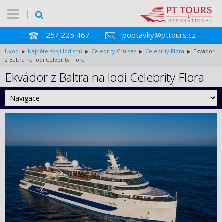
257 225 467
poptavky@pttours.cz
Úvod
Najděte svoji loď snů
Celebrity Cruises
Celebrity Flora
Ekvádor
z Baltra na lodi Celebrity Flora
Ekvádor z Baltra na lodi Celebrity Flora