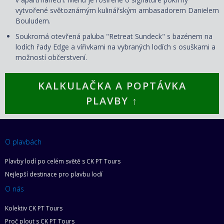
vytvořené světoznámým kulinářským ambasadorem Danielem
Bouludem.
Soukromá otevřená paluba "Retreat Sundeck" s bazénem na
lodích řady Edge a vířivkami na vybraných lodích s osuškami a
možností občerstvení.
KALKULAČKA A POPTÁVKA
PLAVBY ↑
O plavbách
Plavby lodí po celém světě s CK PT Tours
Nejlepší destinace pro plavbu lodí
O nás
Kolektiv CK PT Tours
Proč plout s CK PT Tours