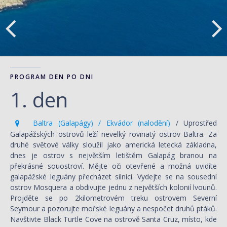
PROGRAM DEN PO DNI
1. den
Baltra (Galapágy) / Ekvádor (nalodění)
/ Uprostřed
Galapážských ostrovů leží nevelký rovinatý ostrov Baltra. Za
druhé světové války sloužil jako americká letecká základna,
dnes je ostrov s největším letištěm Galapág branou na
překrásné souostroví. Mějte oči otevřené a možná uvidíte
galapážské leguány přecházet silnici. Vydejte se na sousední
ostrov Mosquera a obdivujte jednu z největších kolonií lvounů.
Projděte se po 2kilometrovém treku ostrovem Severní
Seymour a pozorujte mořské leguány a nespočet druhů ptáků.
Navštivte Black Turtle Cove na ostrově Santa Cruz, místo, kde