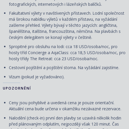
fotografických, internetových i lázeňských balíčků.
Fakultativní výlety v navštívených přístavech. Lodní společnost
má širokou nabídku výletů v každém přístavu, na vyžádání
zašleme přehled. Výlety bývají v těchto jazycích: angličtina,
španělština, italština, francouzština, němčina. Na plavbách s
českým delegátem se konají výlety v češtině.
Spropitné pro obsluhu na lodi: cca 18 USD/osoba/noc, pro
hosty tříd Concierge a AqaClass: cca 18,5 USD/osoba/noc, pro
hosty třídy The Retreat: cca 23 USD/osoba/noc.
Cestovní pojištění a pojištění storna. Na vyžádání zajistíme.
Vízum (pokud je vyžadováno).
UPOZORNĚNÍ
Ceny jsou pohyblivé a uvedená cena je pouze orientační.
Aktuální cena bude určena v okamžiku nezávazné rezervace.
Nalodění (check-in) první den plavby se uzavírá několik hodin
před plánovaným odplutím, nejpozději však 120 minut. Čas