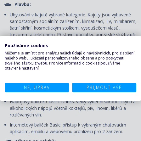
Plavba:
Ubytování v kajutě vybrané kategorie. Kajuty jsou vybavené
samostatným sociálním zařízením, klimatizací, TV, minibarem,
šatní skříní, kosmetickým stolkem, vysoušečem vlasů,
trezorem a telefonem. P
řístavní poplatky, portýrské služby při
nalodění a vylodění, denní úklidový servis
a výhody Vámi
Používáme cookies
zvolené třídy ubytování.
Můžeme je umístit pro analýzu našich údajů o návštěvnících, pro zlepšení
Strava na palubě:
našeho webu, ukázání personalizovaného obsahu a pro poskytnutí
skvělého zážitku z webu. Pro více informací o cookies používáme
Plná penze - 3 hlavní jídla denně v servírované či rautové
otevřené nastavení.
restauraci, svačiny, zmrzlina. Nápoje: voda a čaj z automatů v
bufetové restauraci.
NE, UPRAV
PŘIJMOUT VŠE
All Included:
Nápojový balíček Classic Drinks: velký výběr nealkoholických a
alkoholických nápojů včetně koktejlů, piv, lihovin, likérů a
rozlévaných vín.
Internetový balíček Basic: přístup k vybraným chatovacím
aplikacím, emailu a webovému prohlížeči pro 2 zařízení.