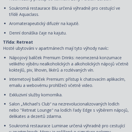
Soukromá restaurace Blu určená výhradně pro cestující ve
třídě Aquaclass.
Aromaterapeutický difuzér na kajutě.
Denní donáška čaje na kajutu.
Třída: Retreat
Hosté ubytováni v apartmánech mají tyto výhody navíc:
Nápojový balíček Premium Drinks: neomezená konzumace
velikého výběru nealkoholických a alkoholických nápojů včetně
koktejlů, piv, lihovin, likérů a rozlévaných vín.
Internetový balíček Premium: přístup k chatovacím aplikacím,
emailu a webovému prohlížeči včetně video.
Exkluzivní služby komorníka.
Salon „Michael's Club“ na nezrevolucionalizovaných lodích
nebo "Retreat Lounge" na lodích řady Edge s výběrem nápojů,
delikates a dezertů zdarma.
Soukromá restaurace Luminae určená výhradně pro cestující
v apartmánech. Menu je rošířené o signature pokrmy