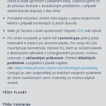
check-in bude upřesněn s palubními lístky. Doporučujeme se
do přístavu dostavit s dostatečným předstihem, v případě
vlastní letecké dopravy o den dříve.
Pořadatel má právo změnit číslo kajuty v zájmu bezpečnosti
klienta v případě technických či jiných důvodů.
Máte již členství u lodní společnosti? Objevte
ZDE
svět výhod.
Pro účast na plavbě je nutné mít
cestovní pas
platný ještě
minimálně 6 měsíců po ukončení plavby. Pro vstup do USA
musí být pas biometrický. Občané EU, kteří se zúčastní plaveb
s destinacemi výhradně v Schengenském prostoru, mohou
cestovat i s
občanským průkazem
. Přehled
důležitých
podmínek
a poplatků k plavbě najdete
zde:
https://www.pttours.cz/proc-na-lod/vstupni-pozadavky
.
Cestující je sám zodpovědný za dodržení vstupních podmínek
do všech navštívených zemí. Podmínky se mohou kdykoli
změnit.
TŘÍDY PLAVBY
Třída: Concierge