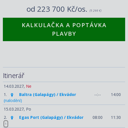
od
223 700 Kč/os.
(9 244 €)
KALKULAČKA A POPTÁVKA
PLAVBY
Itinerář
14.03.2027,
Ne
1.
Baltra (Galapágy) / Ekvádor
--:--
14:00
(nalodění)
15.03.2027,
Po
2.
Egas Port (Galapágy) / Ekvádor
08:00
11:30
1