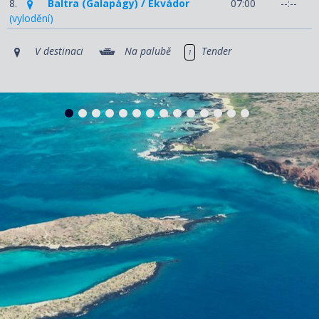
8.
Baltra (Galapágy) / Ekvádor
07:00
--:--
(vylodění)
V destinaci
Na palubě
Tender
1