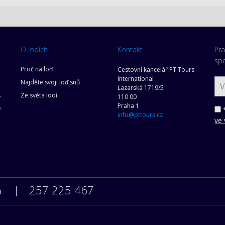
O lodích
Kontakt
Pra
spe
Proč na loď
Cestovní kancelář PT Tours
International
Najděte svoji loď snů
Lazarská 1719/5
s
Ze světa lodí
110 00
Praha 1
e
*
info@pttours.cz
ve 
257 225 467
0