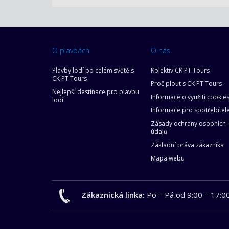
O plavbách
O nás
Plavby lodí po celém světě s
Kolektiv CK PT Tours
CK PT Tours
Proč plout s CK PT Tours
Nejlepší destinace pro plavbu
Informace o využití cookie
lodí
Informace pro spotřebitel
Zásady ochrany osobních
údajů
Základní práva zákazníka
Mapa webu
Zákaznická linka:
Po – Pá od 9:00 – 17:0