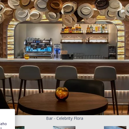
Bar - Celebrity Flora
ašeho
 z