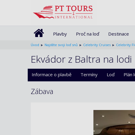
Plavby
Proč na loď
Destinace
Úvod
Najděte svoji loď snů
Celebrity Cruises
Celebrity F
Ekvádor z Baltra na lodi 
Informace o plavbě
Termíny
Loď
Plán 
Zábava