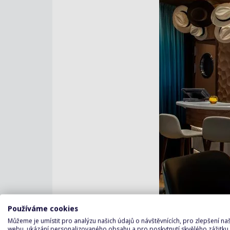
Používáme cookies
Můžeme je umístit pro analýzu našich údajů o návštěvnících, pro zlepšení n
webu, ukázání personalizovaného obsahu a pro poskytnutí skvělého zážitku