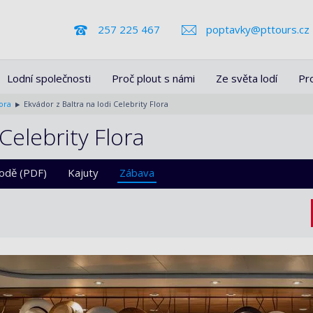
257 225 467
poptavky@pttours.cz
Lodní společnosti
Proč plout s námi
Ze světa lodí
Pr
lora
Ekvádor z Baltra na lodi Celebrity Flora
Celebrity Flora
lodě (PDF)
Kajuty
Zábava