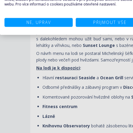
webu. Pro více informací o cookies používáme otevřené nastavení.
Stylový společenský prostor
Discovery Lounge
s
NE, UPRAV
PŘIJMOUT VŠE
Dobře vybavená knihovna
Observatory
se může p
přitom si užít překrásné výhledy. Ty budou m
s dalekohledem mohou užít buď sami, nebo v 
lehátky a vířivkou, nebo
Sunset Lounge
s bazéne
O návrh menu na lodi se postaral Michelinský šéfk
plody nebo večeři pod hvězdami. Samozřejmostí je
Na lodi je k dispozici
:
Hlavní
restauraci
Seaside
a
Ocean Grill
serv
Odborné přednášky a zábavný program v
Disc
Komentované pozorování hvězdné oblohy na
Fitness centrum
Lázně
Knihovnu Observatory
bohatě zásobenou lit