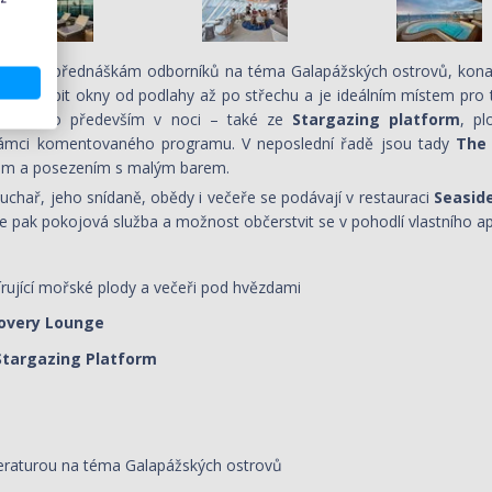
louží k přednáškám odborníků na téma Galapážských ostrovů, konají 
ochlubit okny od podlahy až po střechu a je ideálním místem pro ty,
ít – a to především v noci – také ze
Stargazing platform
, pl
rámci komentovaného programu. V neposlední řadě jsou tady
The 
m a posezením s malým barem.
uchař, jeho snídaně, obědy i večeře se podávají v restauraci
Seasid
 pak pokojová služba a možnost občerstvit se v pohodlí vlastního a
írující mořské plody a večeři pod hvězdami
overy Lounge
Stargazing Platform
eraturou na téma Galapážských ostrovů