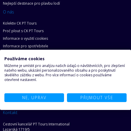
Nejlepší destinace pro plavbu lodí
O nás
Kolektiv CK PT Tours
Proč plout s CK PT Tours
Informace o využití cookies
Informace pro spotřebitele
Zásady ochrany osobních údajů
Používáme cookies
Základní práva zákazníka
Můžeme je umístit pro analýzu našich údajů o návštěvnících, pro zlepšení
Mapa webu
našeho webu, ukázání personalizovaného obsahu a pro poskytnutí
skvělého zážitku z webu. Pro více informací o cookies používáme
O lodích
otevřené nastavení.
Proč na loď
Najděte svoji loď snů
NE, UPRAV
PŘIJMOUT VŠE
Ze světa lodí
Kontakt
Cestovní kancelář PT Tours International
Lazarská 1719/5