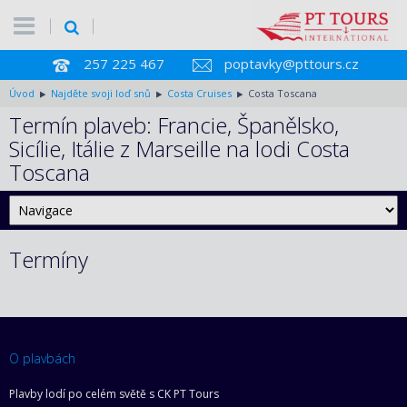
257 225 467
poptavky@pttours.cz
Úvod
Najděte svoji loď snů
Costa Cruises
Costa Toscana
Termín plaveb: Francie, Španělsko,
Sicílie, Itálie z Marseille na lodi Costa
Toscana
Termíny
O plavbách
Plavby lodí po celém světě s CK PT Tours